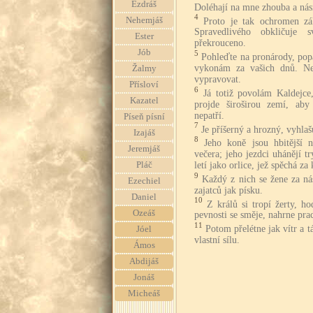
Ezdráš
Doléhají na mne zhouba a násil
4
Nehemjáš
Proto je tak ochromen zá
Spravedlivého obkličuje 
Ester
překrouceno.
Jób
5
Pohleďte na pronárody, pop
vykonám za vašich dnů. Ne
Žalmy
vypravovat.
Přísloví
6
Já totiž povolám Kaldejce
Kazatel
projde široširou zemí, aby
nepatří.
Píseň písní
7
Je příšerný a hrozný, vyhlaš
Izajáš
8
Jeho koně jsou hbitější n
Jeremjáš
večera; jeho jezdci uhánějí t
letí jako orlice, jež spěchá za 
Pláč
9
Každý z nich se žene za ná
Ezechiel
zajatců jak písku.
Daniel
10
Z králů si tropí žerty, h
Ozeáš
pevnosti se směje, nahrne pra
11
Potom přelétne jak vítr a 
Jóel
vlastní sílu.
Ámos
Abdijáš
Jonáš
Micheáš