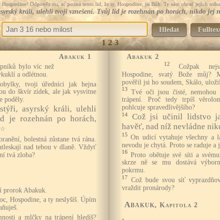
Hospodine! Odpověz mi, ať pozná tento lid, že ty, Hospodine, jsi Bůh. Ty sám obrať jejich srdce
 asyrský králi, ulehli tvoji vznešení. Tvůj lid je rozehnán po horách, nikdo j
Hledat
Fulltex
1
2
3
Abakuk 1
Abakuk 2
12
pníků bylo víc než
Cožpak nej
kuklí a odlétnou.
Hospodine, svatý Bože můj? 
pověřil jsi ho soudem, Skálo, uložil
obylky, tvoji úředníci jak hejna
13
ou do škvír zídek, ale jak vysvitne
Tvé oči jsou čisté, nemohou 
e poděly.
trápení. Proč tedy trpíš věrolo
pohlcuje spravedlivějšího?
týři, asyrský králi, ulehli
14
Což jsi učinil lidstvo 
lid je rozehnán po horách,
havěť, nad níž nevládne ni
☆
15
On udicí vytahuje všechny a l
oranění, bolestná zůstane tvá rána.
nevodu je chytá. Proto se raduje a j
atleskají nad tebou v dlaně. Vždyť
16
Proto obětuje své síti a svém
ní tvá zloba?
skrze ně se mu dostává výborné
pokrmu.
17
Což bude svou síť vyprazdňova
vraždit pronárody?
ní prorok Abakuk.
oc, Hospodine, a ty neslyšíš. Úpím
Abakuk
, Kapitola 2
aňuješ.
nosti a mlčky na trápení hledíš?