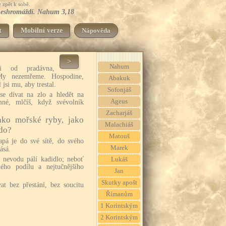
 zpět k sobě.
ej neshromáždí. Nahum 3,18
t
Mobilní verze
Nápověda
>
Nahum
si od pradávna,
My nezemřeme. Hospodine,
Abakuk
 jsi mu, aby trestal.
Sofonjáš
se dívat na zlo a hledět na
Ageus
mné, mlčíš, když svévolník
Zacharjáš
jako mořské ryby, jako
Malachiáš
kdo?
Matouš
apá je do své sítě, do svého
Marek
ásá.
u nevodu pálí kadidlo; neboť
Lukáš
ho podílu a nejtučnějšího
Jan
Skutky apošt
t bez přestání, bez soucitu
Římanům
1 Korintským
2 Korintským