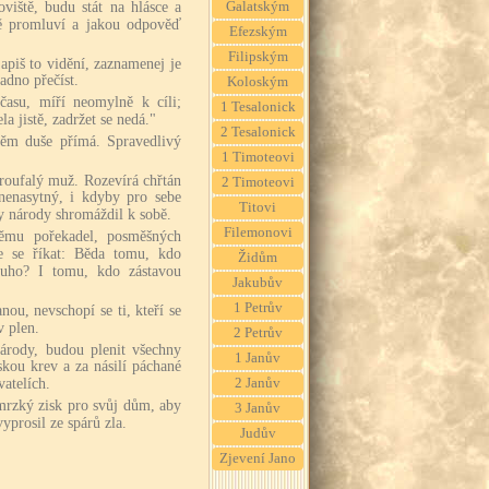
oviště, budu stát na hlásce a
Galatským
ně promluví a jakou odpověď
Efezským
Filipským
apiš to vidění, zaznamenej je
adno přečíst.
Koloským
času, míří neomylně k cíli;
1 Tesalonick
la jistě, zadržet se nedá."
2 Tesalonick
něm duše přímá. Spravedlivý
1 Timoteovi
troufalý muž. Rozevírá chřtán
2 Timoteovi
 nenasytný, i kdyby pro sebe
Titovi
y národy shromáždil k sobě.
Filemonovi
němu pořekadel, posměšných
 se říkat: Běda tomu, kdo
Židům
ouho? I tomu, kdo zástavou
Jakubův
1 Petrův
nou, nevschopí se ti, kteří se
v plen.
2 Petrův
národy, budou plenit všechny
1 Janův
dskou krev a za násilí páchané
2 Janův
vatelích.
mrzký zisk pro svůj dům, aby
3 Janův
vyprosil ze spárů zla.
Judův
Zjevení Jano