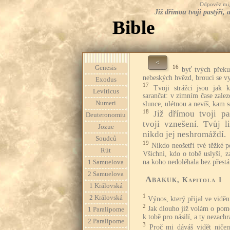
Odpověz mi, 
Již dřímou tvoji pastýři,
Bible
<
16
Genesis
byť tvých překu
nebeských hvězd, brouci se vy
Exodus
17
Tvoji strážci jsou jak k
Leviticus
sarančat: v zimním čase zalez
Numeri
slunce, ulétnou a nevíš, kam s
18
Již dřímou tvoji pas
Deuteronomiu
tvoji vznešení. Tvůj 
Jozue
nikdo jej neshromáždí.
Soudců
19
Nikdo neošetří tvé těžké p
Rút
Všichni, kdo o tobě uslyší, z
na koho nedoléhala bez přestá
1 Samuelova
2 Samuelova
Abakuk
, Kapitola 1
1 Královská
1
2 Královská
Výnos, který přijal ve vidě
2
Jak dlouho již volám o pom
1 Paralipome
k tobě pro násilí, a ty nezachr
2 Paralipome
3
Proč mi dáváš vidět ničem