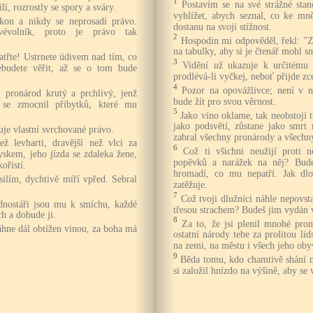
1
Postavím se na své strážné stan
í, rozrostly se spory a sváry.
vyhlížet, abych seznal, co ke m
kon a nikdy se neprosadí právo.
dostanu na svoji stížnost.
svévolník, proto je právo tak
2
Hospodin mi odpověděl, řekl: "Z
na tabulky, aby si je čtenář mohl sn
atřte! Ustrnete údivem nad tím, co
3
Vidění už ukazuje k určitému 
budete věřit, až se o tom bude
prodlévá-li vyčkej, neboť přijde zce
4
Pozor na opovážlivce; není v 
, pronárod krutý a prchlivý, jenž
bude žít pro svou věrnost.
 se zmocnil příbytků, které mu
5
Jako víno oklame, tak neobstojí 
jako podsvětí, zůstane jako smrt
uje vlastní svrchované právo.
zabral všechny pronárody a všechn
ež levharti, dravější než vlci za
6
Což ti všichni neužijí proti 
ryskem, jeho jízda se zdaleka žene,
popěvků a narážek na něj? Bude
kořistí.
hromadí, co mu nepatří. Jak dl
silím, dychtivě míří vpřed. Sebral
zatěžuje.
7
Což tvoji dlužníci náhle nepovsta
odnostáři jsou mu k smíchu, každé
třesou strachem? Budeš jim vydán 
ch a dobude ji.
8
Za to, že jsi plenil mnohé pro
táhne dál obtížen vinou, za boha má
ostatní národy tebe za prolitou li
na zemi, na městu i všech jeho oby
9
Běda tomu, kdo chamtivě shání 
si založil hnízdo na výšině, aby se 