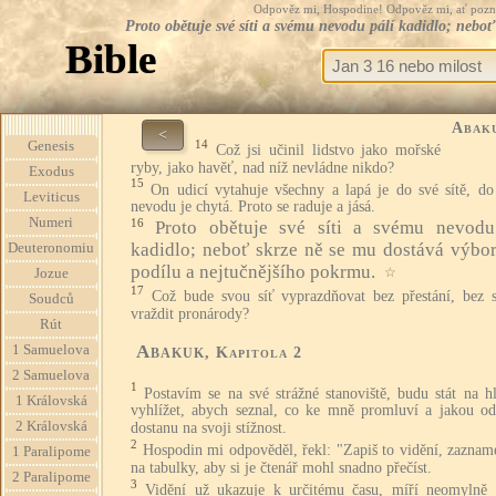
Odpověz mi, Hospodine! Odpověz mi, ať pozná te
Proto obětuje své síti a svému nevodu pálí kadidlo; neb
Bible
Abak
<
14
Genesis
Což jsi učinil lidstvo jako mořské
ryby, jako havěť, nad níž nevládne nikdo?
Exodus
15
On udicí vytahuje všechny a lapá je do své sítě, do
Leviticus
nevodu je chytá. Proto se raduje a jásá.
Numeri
16
Proto obětuje své síti a svému nevodu
kadidlo; neboť skrze ně se mu dostává výbo
Deuteronomiu
podílu a nejtučnějšího pokrmu.
☆
Jozue
17
Což bude svou síť vyprazdňovat bez přestání, bez s
Soudců
vraždit pronárody?
Rút
Abakuk
1 Samuelova
, Kapitola 2
2 Samuelova
1
Postavím se na své strážné stanoviště, budu stát na h
1 Královská
vyhlížet, abych seznal, co ke mně promluví a jakou o
2 Královská
dostanu na svoji stížnost.
2
Hospodin mi odpověděl, řekl: "Zapiš to vidění, zaznam
1 Paralipome
na tabulky, aby si je čtenář mohl snadno přečíst.
2 Paralipome
3
Vidění už ukazuje k určitému času, míří neomylně k