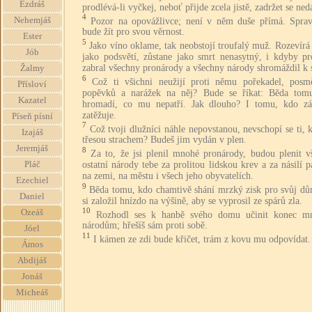
Ezdráš
prodlévá-li vyčkej, neboť přijde zcela jistě, zadržet se ned
4
Nehemjáš
Pozor na opovážlivce; není v něm duše přímá. Sprav
bude žít pro svou věrnost.
Ester
5
Jako víno oklame, tak neobstojí troufalý muž. Rozevírá
Jób
jako podsvětí, zůstane jako smrt nenasytný, i kdyby pr
zabral všechny pronárody a všechny národy shromáždil k 
Žalmy
6
Což ti všichni neužijí proti němu pořekadel, posm
Přísloví
popěvků a narážek na něj? Bude se říkat: Běda tom
Kazatel
hromadí, co mu nepatří. Jak dlouho? I tomu, kdo zá
zatěžuje.
Píseň písní
7
Což tvoji dlužníci náhle nepovstanou, nevschopí se ti, k
Izajáš
třesou strachem? Budeš jim vydán v plen.
Jeremjáš
8
Za to, že jsi plenil mnohé pronárody, budou plenit v
ostatní národy tebe za prolitou lidskou krev a za násilí 
Pláč
na zemi, na městu i všech jeho obyvatelích.
Ezechiel
9
Běda tomu, kdo chamtivě shání mrzký zisk pro svůj dů
Daniel
si založil hnízdo na výšině, aby se vyprosil ze spárů zla.
10
Ozeáš
Rozhodl ses k hanbě svého domu učinit konec 
národům; hřešíš sám proti sobě.
Jóel
11
I kámen ze zdi bude křičet, trám z kovu mu odpovídat.
Ámos
Abdijáš
Jonáš
Micheáš