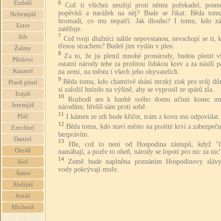
6
Ezdráš
Což ti všichni neužijí proti němu pořekadel, posm
popěvků a narážek na něj? Bude se říkat: Běda tom
Nehemjáš
hromadí, co mu nepatří. Jak dlouho? I tomu, kdo zá
Ester
zatěžuje.
7
Jób
Což tvoji dlužníci náhle nepovstanou, nevschopí se ti, k
třesou strachem? Budeš jim vydán v plen.
Žalmy
8
Za to, že jsi plenil mnohé pronárody, budou plenit v
Přísloví
ostatní národy tebe za prolitou lidskou krev a za násilí 
Kazatel
na zemi, na městu i všech jeho obyvatelích.
9
Běda tomu, kdo chamtivě shání mrzký zisk pro svůj dů
Píseň písní
si založil hnízdo na výšině, aby se vyprosil ze spárů zla.
Izajáš
10
Rozhodl ses k hanbě svého domu učinit konec 
Jeremjáš
národům; hřešíš sám proti sobě.
11
I kámen ze zdi bude křičet, trám z kovu mu odpovídat.
Pláč
12
Běda tomu, kdo staví město na prolité krvi a zabezpeču
Ezechiel
bezprávím.
Daniel
13
Hle, což to není od Hospodina zástupů, když "l
Ozeáš
namáhají, a pozře to oheň, národy se lopotí pro nic za nic
14
Země bude naplněna poznáním Hospodinovy slávy
Jóel
vody pokrývají moře.
Ámos
Abdijáš
Jonáš
Micheáš