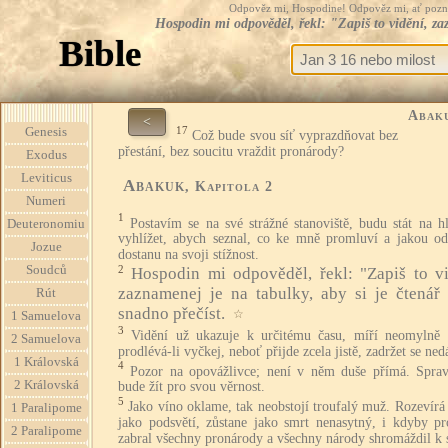
Odpověz mi, Hospodine! Odpověz mi, ať pozná te
Hospodin mi odpověděl, řekl: "Zapiš to vidění, za
Bible
Abak
<
17
Genesis
Což bude svou síť vyprazdňovat bez
přestání, bez soucitu vraždit pronárody?
Exodus
Leviticus
Abakuk
, Kapitola 2
Numeri
1
Postavím se na své strážné stanoviště, budu stát na h
Deuteronomiu
vyhlížet, abych seznal, co ke mně promluví a jakou o
Jozue
dostanu na svoji stížnost.
Soudců
2
Hospodin mi odpověděl, řekl: "Zapiš to vi
zaznamenej je na tabulky, aby si je čtenář
Rút
snadno přečíst.
☆
1 Samuelova
3
Vidění už ukazuje k určitému času, míří neomylně k
2 Samuelova
prodlévá-li vyčkej, neboť přijde zcela jistě, zadržet se ned
1 Královská
4
Pozor na opovážlivce; není v něm duše přímá. Sprav
2 Královská
bude žít pro svou věrnost.
5
Jako víno oklame, tak neobstojí troufalý muž. Rozevírá
1 Paralipome
jako podsvětí, zůstane jako smrt nenasytný, i kdyby pr
2 Paralipome
zabral všechny pronárody a všechny národy shromáždil k 