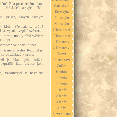
ekám? Zda proti řekám plane
Galatským
i moři? Jedeš na svých ořích,
Efezským
ění přísah, daných dávným
Filipským
mi.
Koloským
v křeči. Přehnala se průtrž
1 Tesalonick
dala, vysoko vzpíná své ruce.
 i měsíc, utekly před světlem
2 Tesalonick
ho kopí.
1 Timoteovi
národech ve hněvu dupeš.
2 Timoteovi
 pomazaného svého. Rozdrtil jsi
Titovi
 ho od základů k hrdlu.
zil jsi hlavu jeho knížat,
Filemonovi
zprášili; jásali divoce, jako
Židům
Jakubův
e, vzdouvající se nesmírná
1 Petrův
2 Petrův
1 Janův
2 Janův
3 Janův
Judův
Zjevení Jano