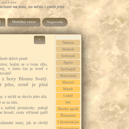
 zpět k sobě.
 páchané na zemi, na městu i všech jeho
t
Mobilní verze
Nápověda
>
Nahum
Abakuk
Sofonjáš
sob tklivé písně.
Ageus
rávu; bojím se o tvoje dílo,
vej, v tento čas je uveď v
Zacharjáš
tování!
Malachiáš
 z hory Páranu Svatý.
Matouš
t jeho, země je plná
Marek
Lukáš
y, v nichž se skryla jeho síla.
í se za ním.
Jan
a zatřásl pronárody; pukají
Skutky apošt
 hroutí; cesta věčnosti patří
Římanům
1 Korintským
úšanské stany, jak se chvějí
2 Korintským