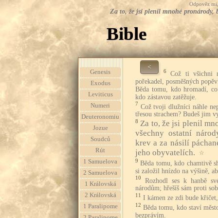
Odpověz mi, 
Za to, že jsi plenil mnohé pronárody, 
Bible
<
6
Genesis
Což ti všichni 
pořekadel, posměšných popěvk
Exodus
Běda tomu, kdo hromadí, co
Leviticus
kdo zástavou zatěžuje.
7
Numeri
Což tvoji dlužníci náhle nep
třesou strachem? Budeš jim v
Deuteronomiu
8
Za to, že jsi plenil m
Jozue
všechny ostatní národ
Soudců
krev a za násilí páchan
Rút
jeho obyvatelích.
☆
9
1 Samuelova
Běda tomu, kdo chamtivě sh
si založil hnízdo na výšině, ab
2 Samuelova
10
Rozhodl ses k hanbě s
1 Královská
národům; hřešíš sám proti sob
2 Královská
11
I kámen ze zdi bude křičet
12
1 Paralipome
Běda tomu, kdo staví město
bezprávím.
2 Paralipome