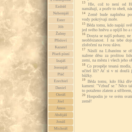
13
Hle, což to není od Ho
Ezdráš
namáhají, a pozře to oheň, nár
Nehemjáš
14
Země bude naplněna poz
vody pokrývají moře.
Ester
15
Běda tomu, kdo napájí svéh
Jób
jed svého hněvu a opíjíš ho a 
Žalmy
16
Dosyta se najíš pohany, ne 
neobřezanost. I na tebe do
Přísloví
zlořečení na tvou slávu.
Kazatel
17
Násilí na Libanónu se obr
Píseň písní
nažene děsu za prolitou lid
zemi, na městu i všech jeho o
Izajáš
18
Co prospěje tesaná modla, j
Jeremjáš
učitel lži? Ať si v ni doufá
Pláč
bůžky.
19
Ezechiel
Běda tomu, kdo říká dře
kameni: "Vzbuď se." Něco ta
Daniel
to potaženo zlatem a stříbrem
Ozeáš
20
Hospodin je ve svém svat
země!
Jóel
Ámos
Abdijáš
Jonáš
Micheáš