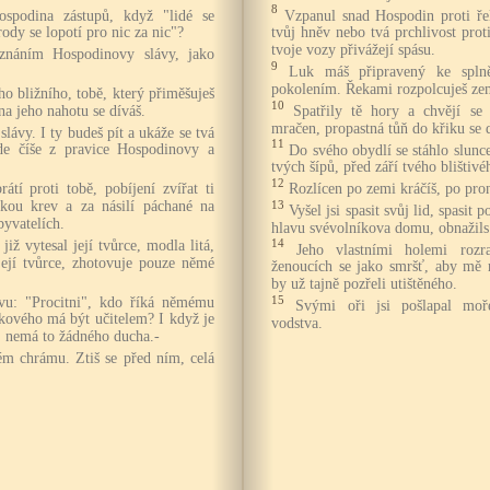
8
spodina zástupů, když "lidé se
Vzpanul snad Hospodin proti ř
ody se lopotí pro nic za nic"?
tvůj hněv nebo tvá prchlivost prot
tvoje vozy přivážejí spásu.
náním Hospodinovy slávy, jako
9
Luk máš připravený ke spln
pokolením. Řekami rozpolcuješ ze
o bližního, tobě, který přiměšuješ
10
na jeho nahotu se díváš.
Spatřily tě hory a chvějí se 
mračen, propastná tůň do křiku se 
slávy. I ty budeš pít a ukáže se tvá
11
jde číše z pravice Hospodinovy a
Do svého obydlí se stáhlo slunce
tvých šípů, před září tvého blištivé
12
átí proti tobě, pobíjení zvířat ti
Rozlícen po zemi kráčíš, po pro
skou krev a za násilí páchané na
13
Vyšel jsi spasit svůj lid, spasit
byvatelích.
hlavu svévolníkova domu, obnažils
iž vytesal její tvůrce, modla litá,
14
Jeho vlastními holemi rozra
 její tvůrce, zhotovuje pouze němé
ženoucích se jako smršť, aby mě ro
by už tajně pozřeli utištěného.
vu: "Procitni", kdo říká němému
15
Svými oři jsi pošlapal moř
kového má být učitelem? I když je
vodstva.
, nemá to žádného ducha.-
ém chrámu. Ztiš se před ním, celá