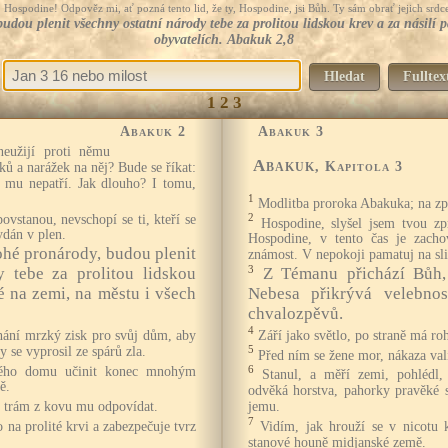
Hospodine! Odpověz mi, ať pozná tento lid, že ty, Hospodine, jsi Bůh. Ty sám obrať jejich srdce
budou plenit všechny ostatní národy tebe za prolitou lidskou krev a za násilí
obyvatelích. Abakuk 2,8
Hledat
Fulltex
1
2
3
Abakuk 2
Abakuk 3
neužijí proti němu
Abakuk
, Kapitola 3
ů a narážek na něj? Bude se říkat:
 mu nepatří. Jak dlouho? I tomu,
1
Modlitba proroka Abakuka; na způ
ovstanou, nevschopí se ti, kteří se
2
Hospodine, slyšel jsem tvou zp
ydán v plen.
Hospodine, v tento čas je zacho
nohé pronárody, budou plenit
známost. V nepokoji pamatuj na sli
3
y tebe za prolitou lidskou
Z Témanu přichází Bůh,
é na zemi, na městu i všech
Nebesa přikrývá velebnos
chvalozpěvů.
4
ání mrzký zisk pro svůj dům, aby
Září jako světlo, po straně má roh
y se vyprosil ze spárů zla.
5
Před ním se žene mor, nákaza val
vého domu učinit konec mnohým
6
Stanul, a měří zemi, pohlédl, 
ě.
odvěká horstva, pahorky pravěké se
, trám z kovu mu odpovídat.
jemu.
7
 na prolité krvi a zabezpečuje tvrz
Vidím, jak hrouží se v nicotu k
stanové houně midjanské země.