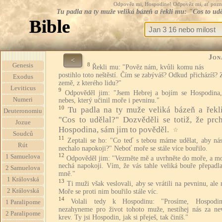
Odpověz mi, Hospodine! Odpověz mi, ať pozná te
Tu padla na ty muže veliká bázeň a řekli mu: "Cos to udě
Bible
Jon
<
8
Genesis
Řekli mu: "Pověz nám, kvůli komu nás
postihlo toto neštěstí. Čím se zabýváš? Odkud přicházíš? 
Exodus
země, z kterého lidu?"
Leviticus
9
Odpověděl jim: "Jsem Hebrej a bojím se Hospodina
Numeri
nebes, který učinil moře i pevninu."
10
Tu padla na ty muže veliká bázeň a řekl
Deuteronomiu
"Cos to udělal?" Dozvěděli se totiž, že prc
Jozue
Hospodina, sám jim to pověděl.
☆
Soudců
11
Zeptali se ho: "Co teď s tebou máme udělat, aby ná
Rút
nechalo napokoji?" Neboť moře se stále více bouřilo.
12
1 Samuelova
Odpověděl jim: "Vezměte mě a uvrhněte do moře, a mo
nechá napokoji. Vím, že vás tahle veliká bouře přepadla
2 Samuelova
mně."
1 Královská
13
Ti muži však veslovali, aby se vrátili na pevninu, ale
2 Královská
Moře se proti nim bouřilo stále víc.
14
Volali tedy k Hospodinu: "Prosíme, Hospodi
1 Paralipome
nezahyneme pro život tohoto muže, nestíhej nás za ne
2 Paralipome
krev. Ty jsi Hospodin, jak si přeješ, tak činíš."