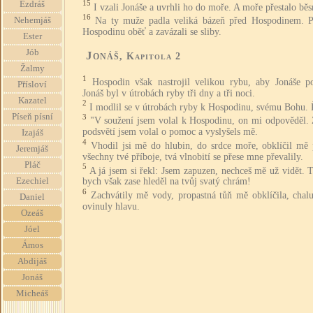
15
Ezdráš
I vzali Jonáše a uvrhli ho do moře. A moře přestalo běs
16
Na ty muže padla veliká bázeň před Hospodinem. Př
Nehemjáš
Hospodinu oběť a zavázali se sliby.
Ester
Jób
Jonáš
, Kapitola 2
Žalmy
1
Hospodin však nastrojil velikou rybu, aby Jonáše poh
Přísloví
Jonáš byl v útrobách ryby tři dny a tři noci.
Kazatel
2
I modlil se v útrobách ryby k Hospodinu, svému Bohu. 
Píseň písní
3
"V soužení jsem volal k Hospodinu, on mi odpověděl. 
podsvětí jsem volal o pomoc a vyslyšels mě.
Izajáš
4
Vhodil jsi mě do hlubin, do srdce moře, obklíčil mě 
Jeremjáš
všechny tvé příboje, tvá vlnobití se přese mne převalily.
Pláč
5
A já jsem si řekl: Jsem zapuzen, nechceš mě už vidět. 
Ezechiel
bych však zase hleděl na tvůj svatý chrám!
6
Zachvátily mě vody, propastná tůň mě obklíčila, chal
Daniel
ovinuly hlavu.
Ozeáš
Jóel
Ámos
Abdijáš
Jonáš
Micheáš