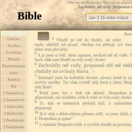
Odpověz mi, Hospodine! Odpověz mi, ať pozná te
Zachvátily mě vody, propastná 
Bible
Jon
<
4
Genesis
Vhodil jsi mě do hlubin, do srdce
moře, obklíčil mě proud, všechny tvé příboje, tvá vlnob
Exodus
přese mne převalily.
Leviticus
5
A já jsem si řekl: Jsem zapuzen, nechceš mě už vidět. 
Numeri
bych však zase hleděl na tvůj svatý chrám!
6
Zachvátily mě vody, propastná tůň mě obklí
Deuteronomiu
chaluhy mi ovinuly hlavu.
☆
Jozue
7
Sestoupil jsem ke kořenům horstev, závory země se z
Soudců
zavřely navěky. Tys však vyvedl můj život z jámy, Hosp
Rút
můj Bože!
8
Když jsem byl v duši tak skleslý, Hospodina j
1 Samuelova
připomínal; má modlitba vešla k tobě ve tvůj svatý chrám
2 Samuelova
9
Ti, kdo se šalebných přeludů drží, o milosrdens
1 Královská
připravují.
10
2 Královská
Já ti však s díkůvzdáním přinesu oběť, co jsem slíbil, 
U Hospodina je spása!"
1 Paralipome
11
I rozkázal Hospodin rybě, a vyvrhla Jonáše na pevninu.
2 Paralipome