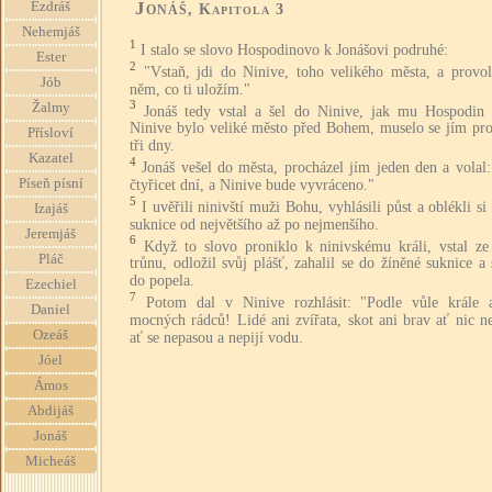
Jonáš
Ezdráš
, Kapitola 3
Nehemjáš
1
I stalo se slovo Hospodinovo k Jonášovi podruhé:
Ester
2
"Vstaň, jdi do Ninive, toho velikého města, a provol
Jób
něm, co ti uložím."
3
Žalmy
Jonáš tedy vstal a šel do Ninive, jak mu Hospodin u
Ninive bylo veliké město před Bohem, muselo se jím pro
Přísloví
tři dny.
Kazatel
4
Jonáš vešel do města, procházel jím jeden den a volal:
Píseň písní
čtyřicet dní, a Ninive bude vyvráceno."
5
I uvěřili ninivští muži Bohu, vyhlásili půst a oblékli si
Izajáš
suknice od největšího až po nejmenšího.
Jeremjáš
6
Když to slovo proniklo k ninivskému králi, vstal ze
Pláč
trůnu, odložil svůj plášť, zahalil se do žíněné suknice a 
do popela.
Ezechiel
7
Potom dal v Ninive rozhlásit: "Podle vůle krále 
Daniel
mocných rádců! Lidé ani zvířata, skot ani brav ať nic n
Ozeáš
ať se nepasou a nepijí vodu.
Jóel
Ámos
Abdijáš
Jonáš
Micheáš