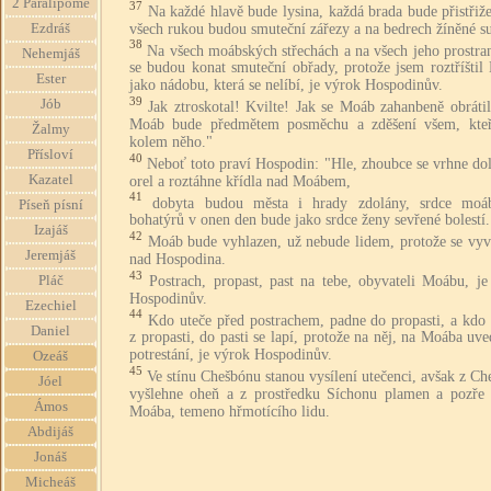
2 Paralipome
37
Na každé hlavě bude lysina, každá brada bude přistřiž
všech rukou budou smuteční zářezy a na bedrech žíněné s
Ezdráš
38
Na všech moábských střechách a na všech jeho prostra
Nehemjáš
se budou konat smuteční obřady, protože jsem roztříštil
Ester
jako nádobu, která se nelíbí, je výrok Hospodinův.
39
Jób
Jak ztroskotal! Kvilte! Jak se Moáb zahanbeně obráti
Moáb bude předmětem posměchu a zděšení všem, kteř
Žalmy
kolem něho."
Přísloví
40
Neboť toto praví Hospodin: "Hle, zhoubce se vrhne do
Kazatel
orel a roztáhne křídla nad Moábem,
41
dobyta budou města i hrady zdolány, srdce moá
Píseň písní
bohatýrů v onen den bude jako srdce ženy sevřené bolestí.
Izajáš
42
Moáb bude vyhlazen, už nebude lidem, protože se vyv
Jeremjáš
nad Hospodina.
43
Postrach, propast, past na tebe, obyvateli Moábu, j
Pláč
Hospodinův.
Ezechiel
44
Kdo uteče před postrachem, padne do propasti, a kdo 
Daniel
z propasti, do pasti se lapí, protože na něj, na Moába uv
potrestání, je výrok Hospodinův.
Ozeáš
45
Ve stínu Chešbónu stanou vysílení utečenci, avšak z C
Jóel
vyšlehne oheň a z prostředku Síchonu plamen a pozře 
Ámos
Moába, temeno hřmotícího lidu.
Abdijáš
Jonáš
Micheáš