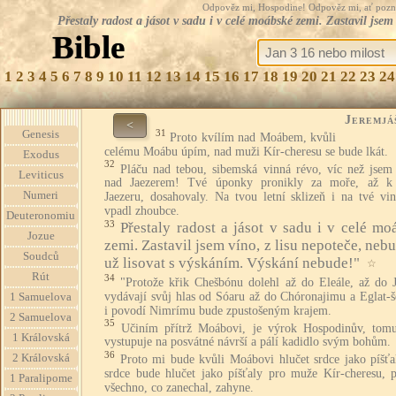
Odpověz mi, Hospodine! Odpověz mi, ať pozná te
Přestaly radost a jásot v sadu i v celé moábské zemi. Zastavil jse
Bible
1
2
3
4
5
6
7
8
9
10
11
12
13
14
15
16
17
18
19
20
21
22
23
24
Jeremjá
<
31
Genesis
Proto kvílím nad Moábem, kvůli
celému Moábu úpím, nad muži Kír-cheresu se bude lkát.
Exodus
32
Pláču nad tebou, sibemská vinná révo, víc než jsem 
Leviticus
nad Jaezerem! Tvé úponky pronikly za moře, až k
Numeri
Jaezeru, dosahovaly. Na tvou letní sklizeň i na tvé vin
vpadl zhoubce.
Deuteronomiu
33
Přestaly radost a jásot v sadu i v celé mo
Jozue
zemi. Zastavil jsem víno, z lisu nepoteče, neb
Soudců
už lisovat s výskáním. Výskání nebude!"
☆
Rút
34
"Protože křik Chešbónu dolehl až do Eleále, až do J
vydávají svůj hlas od Sóaru až do Chóronajimu a Eglat-še
1 Samuelova
i povodí Nimrímu bude zpustošeným krajem.
2 Samuelova
35
Učiním přítrž Moábovi, je výrok Hospodinův, tomu
1 Královská
vystupuje na posvátné návrší a pálí kadidlo svým bohům.
36
2 Královská
Proto mi bude kvůli Moábovi hlučet srdce jako píšťa
srdce bude hlučet jako píšťaly pro muže Kír-cheresu, p
1 Paralipome
všechno, co zanechal, zahyne.