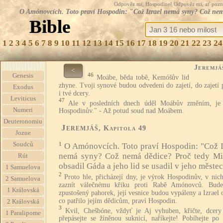
Odpověz mi, Hospodine! Odpověz mi, ať pozná te
O Amónovcích. Toto praví Hospodin: "Což Izrael nemá syny? Což nemá 
Bible
1
2
3
4
5
6
7
8
9
10
11
12
13
14
15
16
17
18
19
20
21
22
23
24
Jeremjá
<
46
Genesis
Moábe, běda tobě, Kemóšův lid
zhyne. Tvoji synové budou odvedeni do zajetí, do zajetí
Exodus
i tvé dcery.
Leviticus
47
Ale v posledních dnech úděl Moábův změním, je
Numeri
Hospodinův." - Až potud soud nad Moábem.
Deuteronomiu
Jeremjáš
, Kapitola 49
Jozue
Soudců
1
O Amónovcích. Toto praví Hospodin: "Což I
nemá syny? Což nemá dědice? Proč tedy M
Rút
obsadil Gáda a jeho lid se usadil v jeho měste
1 Samuelova
2
Proto hle, přicházejí dny, je výrok Hospodinův, v nic
2 Samuelova
zaznít válečnému křiku proti Rabě Amónovců. Bud
1 Královská
zpustošený pahorek, její vesnice budou vypáleny a Izrael 
co patřilo jejím dědicům, praví Hospodin.
2 Královská
3
Kvil, Chešbóne, vždyť je Aj vyhuben, křičte, dcery
1 Paralipome
přepásejte se žíněnou suknicí, naříkejte! Pobíhejte po 