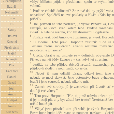
2 Paralipome
vždyť Milkóm půjde s přesídlenci, spolu se svými kně
velmoži.
Ezdráš
4
Proč se chlubíš dolinami? Že z tvé doliny prýští voda
Nehemjáš
odpadlice? Spoléháš na své poklady a říkáš: »Kdo by 
Ester
přišel?«
5
Hle, přivedu na tebe postrach, je výrok Panovníka, Ho
Jób
zástupů, ze všech stran kolem tebe. Budete rozehnáni
Žalmy
zvlášť. A nebude nikoho, kdo by shromáždil vyplašené.
Přísloví
6
Posléze však úděl Amónovců změním, je výrok Hospodi
7
Kazatel
O Edómu. Toto praví Hospodin zástupů: "Což už 
Témanu žádná moudrost? Ztratili rozumní rozvahu? 
Píseň písní
moudrost je zmařena?
Izajáš
8
Utečte, obraťte se, usídlete se v dolinách, obyvatelé 
Přivedu na něj bědy Ezauovy v čas, když jej ztrestám.
Jeremjáš
9
Jestliže na tebe přijdou sběrači hroznů, nezanechají p
Pláč
přijdou-li zloději v noci, zničí, co se dá.
Ezechiel
10
Neboť já jsem odhalil Ezaua, odkryl jsem jeho s
Daniel
nebude se moci skrývat. Jeho potomstvo bude vyhubeno
bratři i jeho sousedé; nebude nikoho mít.
Ozeáš
11
Zanech své sirotky, já je zachovám při životě, ať 
Jóel
doufají tvé vdovy."
Ámos
12
Toto praví Hospodin: "Hle, ti, jimž nebylo určeno pít 
ti jej musejí pít, a ty bys zůstal bez trestu? Nezůstaneš bez 
Abdijáš
určitě budeš pít.
Jonáš
13
Vždyť jsem přísahal sám při sobě, je výrok Hospodin
Micheáš
Bosra bude budit úděs, stane se potupou, troskami, zloře