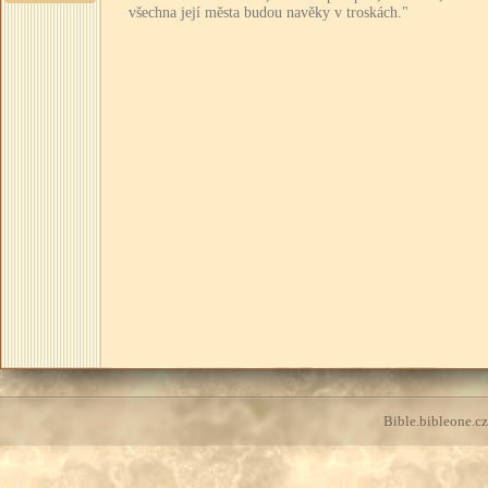
všechna její města budou navěky v troskách."
Bible.bibleone.cz