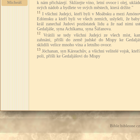
k nám přicházejí. Sklízejte víno, letní ovoce i olej, uklád
Micheáš
svých nádob a bydlete ve svých městech, která držíte."
11
I všichni Judejci, kteří byli v Moábsku a mezi Amóno
Edómsku a kteří byli ve všech zemích, uslyšeli, že baby
král zanechal Judovi pozůstatek lidu a že nad nimi ust
Gedaljáše, syna Achíkama, syna Šáfanova.
12
Vrátili se tedy všichni Judejci ze všech míst, ka
zahnáni, přišli do země judské do Mispy ke Gedaljá
sklidili velice mnoho vína a letního ovoce.
13
Jóchanan, syn Káreachův, a všichni velitelé vojsk, kteří
poli, přišli ke Gedaljášovi do Mispy
Bible.bibleone.cz