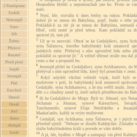
Hospodinu hřešili a neposlouchali jste ho. Proto se vá
2 Paralipome
stalo.
Ezdráš
4
Nyní, hle, rozvážu ti dnes řetězy na rukou. Pokládáš
Nehemjáš
dobré jít se mnou do Babylóna, pojď, budu o tebe pe
Pokládáš-li za zlé jít se mnou do Babylóna, nemusíš c
Ester
Hleď, celá země je před tebou. Kam pokládáš za d
Jób
správné jít, tam jdi.
5
Už se to nezvrátí. Obrať se ke Gedaljášovi, synu Ach
Žalmy
syna Šáfanova, kterého babylónský král ustanovil sp
Přísloví
judských měst. Přebývej s ním uprostřed lidu nebo jd
Kazatel
pokládáš za správné jít." A velitel tělesné stráže mu dal j
cestu a dar a propustil ho.
Píseň písní
6
Jeremjáš přišel ke Gedaljášovi, synu Achíkamovu, do M
Izajáš
přebýval s ním uprostřed lidu, který byl ponechán v zemi.
Jeremjáš
7
Když uslyšeli všichni velitelé vojsk, kteří byli s
mužstvem v poli, že babylónský král ustanovil správce
Pláč
Gedaljáše, syna Achíkamova, a že mu svěřil muže, ženy 
Ezechiel
děti a z chudiny země ty, kteří nebyli přestěhováni do Bab
8
Daniel
šli ke Gedaljášovi do Mispy. Byli to: Jišmael, syn Neta
Jóchanan a Jónatan, synové Káreachovi, Serajá
Ozeáš
Tanchumetův, synové Efaje Netófského a Jezanjá
Jóel
Maakaťanův, každý se svým mužstvem.
9
Ámos
Gedaljáš, syn Achíkama, syna Šáfanova, je i jejich m
přísežně ujistil: "Nebojte se sloužit Kaldejcům. Zůstaňte 
Abdijáš
služte babylónskému králi a povede se vám dobře.
Jonáš
10
A já, hle, bydlím v Mispě a zastupuji vás před Kaldejci