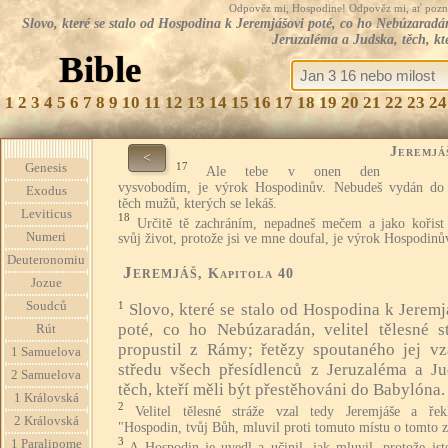
Odpověz mi, Hospodine! Odpověz mi, ať pozná te
Slovo, které se stalo od Hospodina k Jeremjášovi poté, co ho Nebúzaradán, 
Jeruzaléma a Judska, těch, kt
Bible
1
2
3
4
5
6
7
8
9
10
11
12
13
14
15
16
17
18
19
20
21
22
23
24
Jeremjá
<
17
Genesis
Ale tebe v onen den
vysvobodím, je výrok Hospodinův. Nebudeš vydán do
Exodus
těch mužů, kterých se lekáš.
Leviticus
18
Určitě tě zachráním, nepadneš mečem a jako kořist 
Numeri
svůj život, protože jsi ve mne doufal, je výrok Hospodinů
Deuteronomiu
Jeremjáš
, Kapitola 40
Jozue
Soudců
1
Slovo, které se stalo od Hospodina k Jeremj
poté, co ho Nebúzaradán, velitel tělesné st
Rút
propustil z Rámy; řetězy spoutaného jej vz
1 Samuelova
středu všech přesídlenců z Jeruzaléma a Ju
2 Samuelova
těch, kteří měli být přestěhováni do Babylóna.
1 Královská
2
Velitel tělesné stráže vzal tedy Jeremjáše a ře
2 Královská
"Hospodin, tvůj Bůh, mluvil proti tomuto místu o tomto z
3
1 Paralipome
A Hospodin je uvedl a učinil, jak mluvil, protože jst