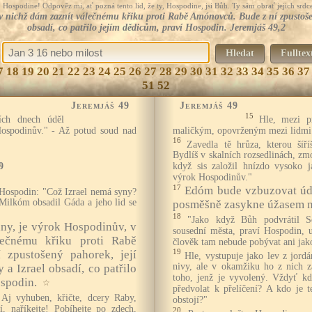
Hospodine! Odpověz mi, ať pozná tento lid, že ty, Hospodine, jsi Bůh. Ty sám obrať jejich srdce
 v nichž dám zaznít válečnému křiku proti Rabě Amónovců. Bude z ní zpustoše
obsadí, co patřilo jejím dědicům, praví Hospodin. Jeremjáš 49,2
Hledat
Fulltex
7
18
19
20
21
22
23
24
25
26
27
28
29
30
31
32
33
34
35
36
37
51
52
Jeremjáš 49
Jeremjáš 49
15
ích dnech úděl
Hle, mezi p
spodinův." - Až potud soud nad
maličkým, opovrženým mezi lidmi
16
Zavedla tě hrůza, kterou šíří
Bydlíš v skalních rozsedlinách, zm
9
když sis založil hnízdo vysoko j
výrok Hospodinův."
17
Edóm bude vzbuzovat úd
Hospodin: "Což Izrael nemá syny?
Milkóm obsadil Gáda a jeho lid se
posměšně zasykne úžasem n
18
"Jako když Bůh podvrátil 
 dny, je výrok Hospodinův, v
sousední města, praví Hospodin, 
lečnému křiku proti Rabě
člověk tam nebude pobývat ani jako
19
zpustošený pahorek, její
Hle, vystupuje jako lev z jordá
nivy, ale v okamžiku ho z nich 
a Izrael obsadí, co patřilo
toho, jenž je vyvolený. Vždyť k
ospodin.
☆
předvolat k přelíčení? A kdo je 
 Aj vyhuben, křičte, dcery Raby,
obstojí?"
í, naříkejte! Pobíhejte po zdech,
20