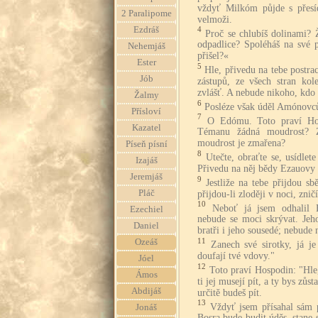
vždyť Milkóm půjde s přesí
2 Paralipome
velmoži.
Ezdráš
4
Proč se chlubíš dolinami? 
odpadlice? Spoléháš na své
Nehemjáš
přišel?«
Ester
5
Hle, přivedu na tebe postr
Jób
zástupů, ze všech stran ko
zvlášť. A nebude nikoho, kdo
Žalmy
6
Posléze však úděl Amónovc
Přísloví
7
O Edómu. Toto praví Hos
Kazatel
Témanu žádná moudrost? Zt
moudrost je zmařena?
Píseň písní
8
Utečte, obraťte se, usídlet
Izajáš
Přivedu na něj bědy Ezauovy v
Jeremjáš
9
Jestliže na tebe přijdou sb
Pláč
přijdou-li zloději v noci, zničí
10
Neboť já jsem odhalil 
Ezechiel
nebude se moci skrývat. Je
Daniel
bratři i jeho sousedé; nebude 
11
Ozeáš
Zanech své sirotky, já j
doufají tvé vdovy."
Jóel
12
Toto praví Hospodin: "Hle,
Ámos
ti jej musejí pít, a ty bys zůst
Abdijáš
určitě budeš pít.
13
Vždyť jsem přísahal sám 
Jonáš
Bosra bude budit úděs, stane 