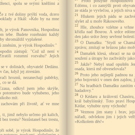
Proto poslyšte Hospodinovo
dlenci, spolu se svými kněžími a
Edómu, i co zamýšlí proti obyvat
ze stáda je vyvlečou, a jejich niva 
Že z tvé doliny prýští voda, dcero
21
Hlukem jejich pádu se zachvě
 poklady a říkáš: »Kdo by na mne
slyšet až u moře Rákosového.
22
Hle, zhoubce vzlétne a vrhne 
ach, je výrok Panovníka, Hospodina
křídla nad Bosrou. A srdce edóm
lem tebe. Budete rozehnáni každý
den jako srdce ženy sevřené bolestí
 by shromáždil vyplašené.
23
O Damašku. "Stydí se Chamát
ů změním, je výrok Hospodinův."
zprávu; zmítají se hrůzou jako moř
podin zástupů: "Což už není v
24
Damašek klesá, obrací se na ú
ratili rozumní rozvahu? Jejich
soužení a útrapy ho zachvátily jako
25
Jakže? Nebyl snad opuštěn Je
e se v dolinách, obyvatelé Dedánu.
osada, která mě obveselovala?
 čas, když jej ztrestám.
26
Proto jeho nejlepší padnou na 
ěrači hroznů, nezanechají paběrky,
jeho bojovníci v onen den zajdou, 
, co se dá.
27
Na hradbách Damašku zanítím o
Ezaua, odkryl jsem jeho skrýše,
hadadovy."
ho potomstvo bude vyhubeno, jeho
28
O Kédaru a královstí Chasóru,
nikoho mít.
král babylónský. Toto praví Hosp
e zachovám při životě, ať ve mne
Kédar, vyhubte syny východu!
29
Vezmou jim stany i brav, jej
 ti, jimž nebylo určeno pít kalich,
nářadí, odvlekou jim i jejich ve
al bez trestu? Nezůstaneš bez trestu,
»Kolkolem děs!«
při sobě, je výrok Hospodinův, že
se potupou, troskami, zlořečením a