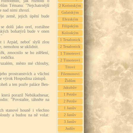
 rozhodnutí, jak rozhodl o
elům Témanu: "Nejchatrnější
2 Korintským
se nad nimi zhrozí.
Galatským
je země, jejich úpění bude
Efezským
Filipským
se dolů jako orel, roztáhne
ských bohatýrů bude v onen
Koloským
."
1 Tesalonick
 i Arpád, neboť slyší zlou
e, nemohou se uklidnit.
2 Tesalonick
těk, zmocnilo se ho zděšení,
1 Timoteovi
 rodičku.
2 Timoteovi
ruzalém, město mé chlouby,
Titovi
jeho prostranstvích a všichni
Filemonovi
je výrok Hospodina zástupů.
Židům
heň a ten pozře paláce Ben-
Jakubův
1 Petrův
 která porazil Nebúkadnesar,
odin: "Povstaňte, táhněte na
2 Petrův
1 Janův
ich stanové houně i všechno
lbloudy a budou na ně volat:
2 Janův
3 Janův
Judův