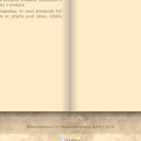
ky v troskách."
ospodina, že mezi pronárody byl
te se, přijďte proti němu, vzhůru
Bible.bibleone.cz • Desktopová verze Bible • 2026