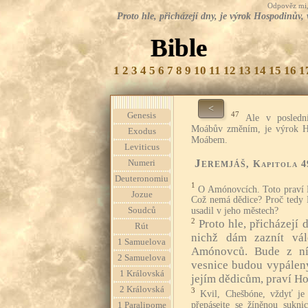
Odpověz mi, 
Proto hle, přicházejí dny, je výrok Hospodinův,
Bible
1
2
3
4
5
6
7
8
9
10
11
12
13
14
15
16
1
<
47
Genesis
Ale v posledn
Moábův změním, je výrok Ho
Exodus
Moábem.
Leviticus
Jeremjáš
Numeri
, Kapitola 4
Deuteronomiu
1
O Amónovcích. Toto praví 
Jozue
Což nemá dědice? Proč tedy 
Soudců
usadil v jeho městech?
2
Proto hle, přicházejí
Rút
nichž dám zaznít vá
1 Samuelova
Amónovců. Bude z ní 
2 Samuelova
vesnice budou vypáleny 
1 Královská
jejím dědicům, praví H
2 Královská
3
Kvil, Chešbóne, vždyť je
přepásejte se žíněnou suknic
1 Paralipome