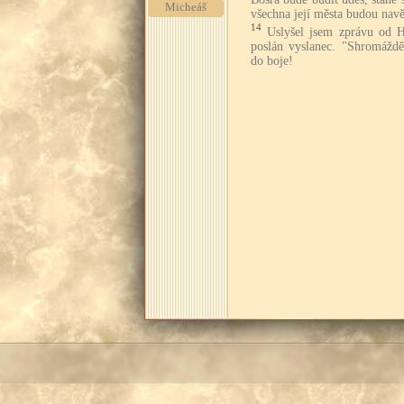
Micheáš
všechna její města budou navě
14
Uslyšel jsem zprávu od H
poslán vyslanec. "Shromáždě
do boje!