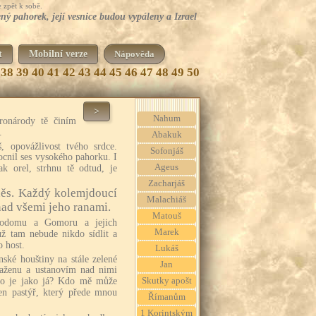
 zpět k sobě.
ný pahorek, její vesnice budou vypáleny a Izrael
t
Mobilní verze
Nápověda
38
39
40
41
42
43
44
45
46
47
48
49
50
>
Nahum
ronárody tě činím
.
Abakuk
š, opovážlivost tvého srdce.
Sofonjáš
ocnil ses vysokého pahorku. I
Ageus
ak orel, strhnu tě odtud, je
Zacharjáš
ěs. Každý kolemjdoucí
Malachiáš
ad všemi jeho ranami.
Matouš
Sodomu a Gomoru a jejich
Marek
už tam nebude nikdo sídlit a
 host.
Lukáš
nské houštiny na stále zelené
Jan
zaženu a ustanovím nad nimi
Skutky apošt
do je jako já? Kdo mě může
ten pastýř, který přede mnou
Římanům
1 Korintským