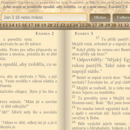
Hospodine! Odpověz mi, ať pozná tento lid, že ty, Hospodine, jsi Bůh. Ty sám obrať jejich srdce
Jeho sestra se postavila opodál, aby zvěděla, co se s ním stane. Exodus 2,4
Hledat
Fulltex
2
13
14
15
16
17
18
19
20
21
22
23
24
25
26
27
28
29
30
31
32
Exodus 2
Exodus 3
17
a a porodila syna.
Tu přišli pastýři
ukrývala ho po tři měsíce.
Mojžíš vstal, ochránil je a napojil j
18
ohla. Proto pro něho připravila ze
Když přišly ke svému otci Reúelov
altem a smolou, položila do ní dítě
dnes přišly tak brzo?"
Nilu.
19
Odpověděly: "Nějaký Egy
la opodál, aby zvěděla, co se
rukou pastýřů. Také nám o
napojil stádo."
era, aby se omývala v Nilu, a její
20
Reúel se zeptal svých dcer: "Kd
lu. Vtom uviděla v rákosí ošatku a
nechaly? Zavolejte ho, ať pojí chlé
řinesla.
21
Mojžíš se rozhodl, že u toho m
plačícího chlapce. Bylo jí ho líto a
dceru Siporu za manželku.
22
Ta porodila syna a Mojžíš m
dcery otázala: "Mám jít a zavolat
Hostem-tam). Řekl: "Byl jsem host
ti dítě odkojila?"
23
Po mnoha letech egyptský král z
 "Jdi!" Děvče tedy šlo a zavolalo
a úpěli v otročině dál. Jejich vo
otročiny k Bohu.
 "Odnes to dítě, odkoj mi je a já ti
24
Bůh vyslyšel jejich sténání
dkojila je.
smlouvu s Abrahamem, Izákem a J