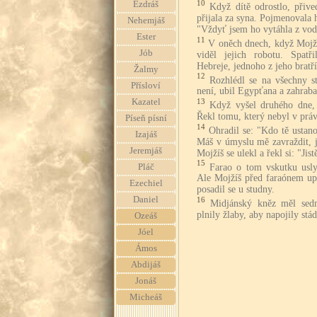
10
Ezdráš
Když dítě odrostlo, přive
přijala za syna. Pojmenovala h
Nehemjáš
"Vždyť jsem ho vytáhla z vod
Ester
11
V oněch dnech, když Mojží
Jób
viděl jejich robotu. Spatř
Hebreje, jednoho z jeho bratří
Žalmy
12
Rozhlédl se na všechny s
Přísloví
není, ubil Egypťana a zahraba
Kazatel
13
Když vyšel druhého dne, s
Řekl tomu, který nebyl v práv
Píseň písní
14
Ohradil se: "Kdo tě ustano
Izajáš
Máš v úmyslu mě zavraždit, j
Jeremjáš
Mojžíš se ulekl a řekl si: "Jist
15
Farao o tom vskutku uslyš
Pláč
Ale Mojžíš před faraónem upr
Ezechiel
posadil se u studny.
Daniel
16
Midjánský kněz měl sedm
plnily žlaby, aby napojily stá
Ozeáš
Jóel
Ámos
Abdijáš
Jonáš
Micheáš