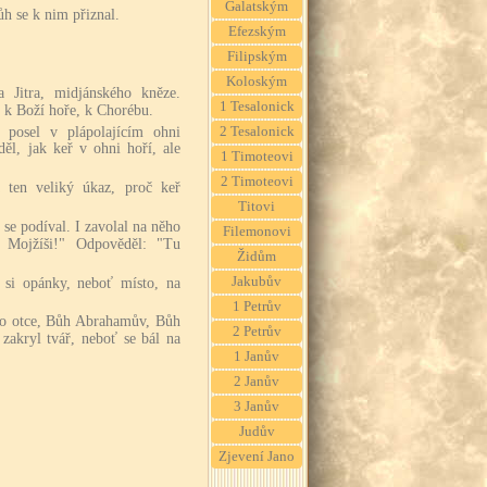
Galatským
ůh se k nim přiznal.
Efezským
Filipským
Koloským
a Jitra, midjánského kněze.
1 Tesalonick
l k Boží hoře, k Chorébu.
posel v plápolajícím ohni
2 Tesalonick
děl, jak keř v ohni hoří, ale
1 Timoteovi
2 Timoteovi
 ten veliký úkaz, proč keř
Titovi
se podíval. I zavolal na něho
Filemonovi
, Mojžíši!" Odpověděl: "Tu
Židům
Jakubův
 si opánky, neboť místo, na
1 Petrův
ho otce, Bůh Abrahamův, Bůh
2 Petrův
zakryl tvář, neboť se bál na
1 Janův
2 Janův
3 Janův
Judův
Zjevení Jano