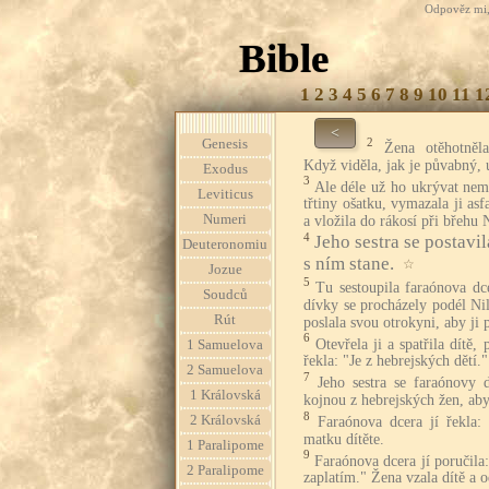
Odpověz mi, 
Bible
1
2
3
4
5
6
7
8
9
10
11
1
<
2
Genesis
Žena otěhotněl
Když viděla, jak je půvabný, 
Exodus
3
Ale déle už ho ukrývat nem
Leviticus
třtiny ošatku, vymazala ji asf
Numeri
a vložila do rákosí při břehu 
4
Jeho sestra se postavi
Deuteronomiu
s ním stane.
☆
Jozue
5
Tu sestoupila faraónova dc
Soudců
dívky se procházely podél Ni
Rút
poslala svou otrokyni, aby ji p
6
Otevřela ji a spatřila dítě, 
1 Samuelova
řekla: "Je z hebrejských dětí."
2 Samuelova
7
Jeho sestra se faraónovy 
1 Královská
kojnou z hebrejských žen, aby 
8
2 Královská
Faraónova dcera jí řekla:
matku dítěte.
1 Paralipome
9
Faraónova dcera jí poručila:
2 Paralipome
zaplatím." Žena vzala dítě a o