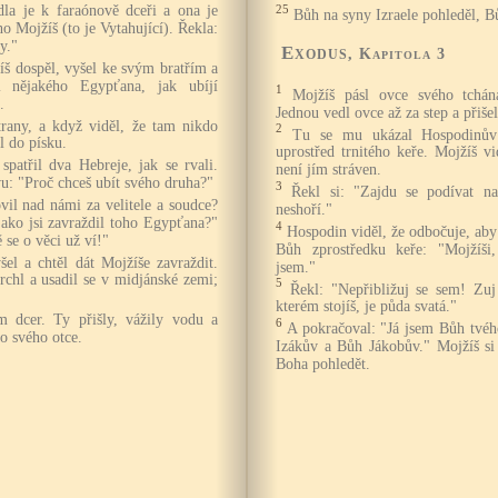
dla je k faraónově dceři a ona je
25
Bůh na syny Izraele pohleděl, B
o Mojžíš (to je Vytahující). Řekla:
y."
Exodus
, Kapitola 3
š dospěl, vyšel ke svým bratřím a
il nějakého Egypťana, jak ubíjí
1
Mojžíš pásl ovce svého tchán
.
Jednou vedl ovce až za step a přiše
trany, a když viděl, že tam nikdo
2
Tu se mu ukázal Hospodinův 
l do písku.
uprostřed trnitého keře. Mojžíš vi
patřil dva Hebreje, jak se rvali.
není jím stráven.
u: "Proč chceš ubít svého druha?"
3
Řekl si: "Zajdu se podívat na
vil nad námi za velitele a soudce?
neshoří."
ako jsi zavraždil toho Egypťana?"
4
Hospodin viděl, že odbočuje, aby 
ě se o věci už ví!"
Bůh zprostředku keře: "Mojžíši
el a chtěl dát Mojžíše zavraždit.
jsem."
chl a usadil se v midjánské zemi;
5
Řekl: "Nepřibližuj se sem! Zuj
kterém stojíš, je půda svatá."
 dcer. Ty přišly, vážily vodu a
6
A pokračoval: "Já jsem Bůh tvé
do svého otce.
Izákův a Bůh Jákobův." Mojžíš si 
Boha pohledět.