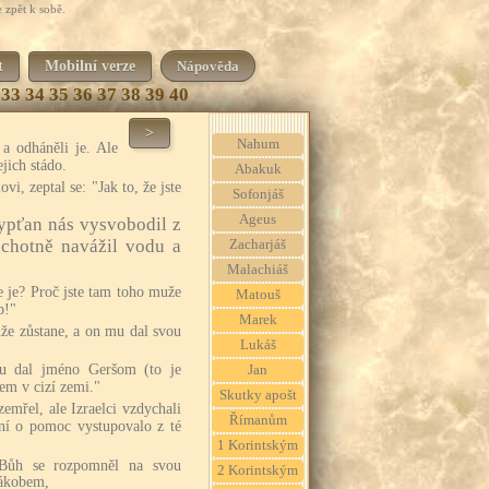
 zpět k sobě.
t
Mobilní verze
Nápověda
33
34
35
36
37
38
39
40
>
Nahum
 a odháněli je. Ale
ejich stádo.
Abakuk
i, zeptal se: "Jak to, že jste
Sofonjáš
Ageus
pťan nás vysvobodil z
chotně navážil vodu a
Zacharjáš
Malachiáš
e je? Proč jste tam toho muže
Matouš
b!"
Marek
uže zůstane, a on mu dal svou
Lukáš
u dal jméno Geršom (to je
Jan
em v cizí zemi."
Skutky apošt
emřel, ale Izraelci vzdychali
Římanům
lání o pomoc vystupovalo z té
1 Korintským
, Bůh se rozpomněl na svou
2 Korintským
ákobem,