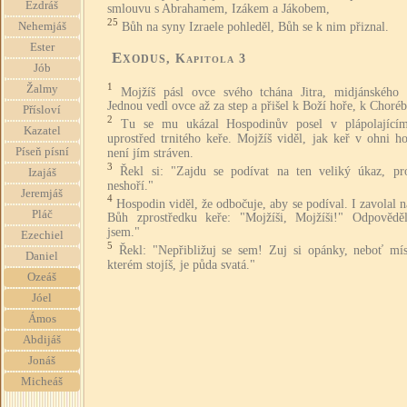
Ezdráš
smlouvu s Abrahamem, Izákem a Jákobem,
25
Bůh na syny Izraele pohleděl, Bůh se k nim přiznal.
Nehemjáš
Ester
Exodus
, Kapitola 3
Jób
1
Žalmy
Mojžíš pásl ovce svého tchána Jitra, midjánského 
Jednou vedl ovce až za step a přišel k Boží hoře, k Choréb
Přísloví
2
Tu se mu ukázal Hospodinův posel v plápolající
Kazatel
uprostřed trnitého keře. Mojžíš viděl, jak keř v ohni ho
Píseň písní
není jím stráven.
3
Řekl si: "Zajdu se podívat na ten veliký úkaz, pr
Izajáš
neshoří."
Jeremjáš
4
Hospodin viděl, že odbočuje, aby se podíval. I zavolal 
Pláč
Bůh zprostředku keře: "Mojžíši, Mojžíši!" Odpovědě
jsem."
Ezechiel
5
Řekl: "Nepřibližuj se sem! Zuj si opánky, neboť mís
Daniel
kterém stojíš, je půda svatá."
Ozeáš
Jóel
Ámos
Abdijáš
Jonáš
Micheáš