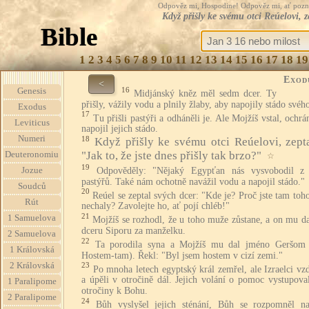
Odpověz mi, Hospodine! Odpověz mi, ať pozná te
Když přišly ke svému otci Reúelovi, z
Bible
1
2
3
4
5
6
7
8
9
10
11
12
13
14
15
16
17
18
19
Exod
<
16
Genesis
Midjánský kněz měl sedm dcer. Ty
přišly, vážily vodu a plnily žlaby, aby napojily stádo svého
Exodus
17
Tu přišli pastýři a odháněli je. Ale Mojžíš vstal, ochrán
Leviticus
napojil jejich stádo.
Numeri
18
Když přišly ke svému otci Reúelovi, zepta
"Jak to, že jste dnes přišly tak brzo?"
Deuteronomiu
☆
19
Odpověděly: "Nějaký Egypťan nás vysvobodil z
Jozue
pastýřů. Také nám ochotně navážil vodu a napojil stádo."
Soudců
20
Reúel se zeptal svých dcer: "Kde je? Proč jste tam to
Rút
nechaly? Zavolejte ho, ať pojí chléb!"
21
1 Samuelova
Mojžíš se rozhodl, že u toho muže zůstane, a on mu d
dceru Siporu za manželku.
2 Samuelova
22
Ta porodila syna a Mojžíš mu dal jméno Geršom 
1 Královská
Hostem-tam). Řekl: "Byl jsem hostem v cizí zemi."
2 Královská
23
Po mnoha letech egyptský král zemřel, ale Izraelci vz
a úpěli v otročině dál. Jejich volání o pomoc vystupova
1 Paralipome
otročiny k Bohu.
2 Paralipome
24
Bůh vyslyšel jejich sténání, Bůh se rozpomněl n