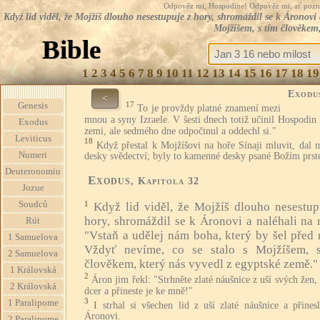
Odpověz mi, Hospodine! Odpověz mi, ať pozná te
Když lid viděl, že Mojžíš dlouho nesestupuje z hory, shromáždil se k Áronovi
Mojžíšem, s tím člověkem,
Bible
1
2
3
4
5
6
7
8
9
10
11
12
13
14
15
16
17
18
19
Exodu
<
17
Genesis
To je provždy platné znamení mezi
mnou a syny Izraele. V šesti dnech totiž učinil Hospodin
Exodus
zemi, ale sedmého dne odpočinul a oddechl si."
Leviticus
18
Když přestal k Mojžíšovi na hoře Sínaji mluvit, dal 
Numeri
desky svědectví; byly to kamenné desky psané Božím prst
Deuteronomiu
Exodus
, Kapitola 32
Jozue
Soudců
1
Když lid viděl, že Mojžíš dlouho nesestup
hory, shromáždil se k Áronovi a naléhali na 
Rút
"Vstaň a udělej nám boha, který by šel před 
1 Samuelova
Vždyť nevíme, co se stalo s Mojžíšem, 
2 Samuelova
člověkem, který nás vyvedl z egyptské země."
1 Královská
2
Áron jim řekl: "Strhněte zlaté náušnice z uší svých žen,
2 Královská
dcer a přineste je ke mně!"
3
1 Paralipome
I strhal si všechen lid z uší zlaté náušnice a přines
Áronovi.
2 Paralipome