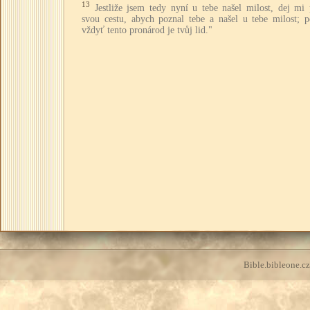
13
Jestliže jsem tedy nyní u tebe našel milost, dej mi
svou cestu, abych poznal tebe a našel u tebe milost; p
vždyť tento pronárod je tvůj lid."
Bible.bibleone.cz