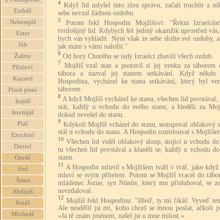
4
Když lid uslyšel tuto zlou zprávu, začali truchlit a n
Ezdráš
sebe nevzal žádnou ozdobu.
5
Nehemjáš
Potom řekl Hospodin Mojžíšovi: "Řekni Izraelcům
tvrdošíjný lid. Kdybych šel jediný okamžik uprostřed vás
Ester
bych vás vyhladit. Nyní však ze sebe složte své ozdoby, 
Jób
jak mám s vámi naložit."
6
Od hory Chorébu se tedy Izraelci zbavili všech ozdob.
Žalmy
7
Mojžíš vzal stan a postavil si jej venku za táborem 
Přísloví
tábora a nazval jej stanem setkávání. Když někdo 
Kazatel
Hospodina, vycházel ke stanu setkávání, který byl ve
táborem.
Píseň písní
8
A když Mojžíš vycházel ke stanu, všechen lid povstával; 
Izajáš
stát, každý u vchodu do svého stanu, a hleděli za Moj
Jeremjáš
dokud nevešel do stanu.
9
Pláč
Kdykoli Mojžíš vcházel do stanu, sestupoval oblakový 
stál u vchodu do stanu. A Hospodin rozmlouval s Mojžíše
Ezechiel
10
Všechen lid viděl oblakový sloup, stojící u vchodu do
Daniel
tu všechen lid povstával a klaněli se, každý u vchodu d
stanu.
Ozeáš
11
A Hospodin mluvil s Mojžíšem tváří v tvář, jako když
Jóel
mluví se svým přítelem. Potom se Mojžíš vracel do tábor
Ámos
mládenec Jozue, syn Núnův, který mu přisluhoval, se ze
nevzdaloval.
Abdijáš
12
Mojžíš řekl Hospodinu: "Hleď, ty mi říkáš: Vyveď ten
Jonáš
Ale nesdělil jsi mi, koho chceš se mnou poslat, ačkoli js
Micheáš
»Já tě znám jménem, našel jsi u mne milost.«