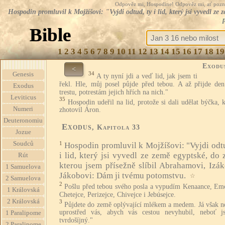
Odpověz mi, Hospodine! Odpověz mi, ať pozná te
Hospodin promluvil k Mojžíšovi: "Vyjdi odtud, ty i lid, který jsi vyvedl z
Bible
1
2
3
4
5
6
7
8
9
10
11
12
13
14
15
16
17
18
19
Exodu
<
34
Genesis
A ty nyní jdi a veď lid, jak jsem ti
řekl. Hle, můj posel půjde před tebou. A až přijde de
Exodus
trestu, potrestám jejich hřích na nich."
Leviticus
35
Hospodin udeřil na lid, protože si dali udělat býčka, 
Numeri
zhotovil Áron.
Deuteronomiu
Exodus
, Kapitola 33
Jozue
Soudců
1
Hospodin promluvil k Mojžíšovi: "Vyjdi odtu
i lid, který jsi vyvedl ze země egyptské, do 
Rút
kterou jsem přísežně slíbil Abrahamovi, Izák
1 Samuelova
Jákobovi: Dám ji tvému potomstvu.
☆
2 Samuelova
2
Pošlu před tebou svého posla a vypudím Kenaance, Emo
1 Královská
Chetejce, Perizejce, Chivejce i Jebúsejce.
2 Královská
3
Půjdete do země oplývající mlékem a medem. Já však n
uprostřed vás, abych vás cestou nevyhubil, neboť js
1 Paralipome
tvrdošíjný."
2 Paralipome