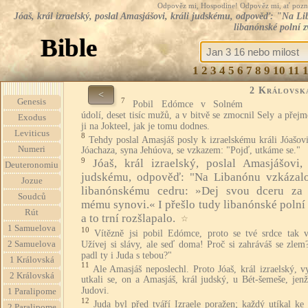
Odpověz mi, Hospodine! Odpověz mi, ať pozná te
Jóaš, král izraelský, poslal Amasjášovi, králi judskému, odpověď: "Na L
libanónské polní zv
Bible
1
2
3
4
5
6
7
8
9
10
11
2 Královsk
<
7
Genesis
Pobil Edómce v Solném
údolí, deset tisíc mužů, a v bitvě se zmocnil Sely a přej
Exodus
ji na Jokteel, jak je tomu dodnes.
Leviticus
8
Tehdy poslal Amasjáš posly k izraelskému králi Jóašov
Numeri
Jóachaza, syna Jehúova, se vzkazem: "Pojď, utkáme se."
9
Jóaš, král izraelský, poslal Amasjášovi, 
Deuteronomiu
judskému, odpověď: "Na Libanónu vzkázalo
Jozue
libanónskému cedru: »Dej svou dceru za
Soudců
mému synovi.« I přešlo tudy libanónské polní 
Rút
a to trní rozšlapalo.
☆
1 Samuelova
10
Vítězně jsi pobil Edómce, proto se tvé srdce tak v
Užívej si slávy, ale seď doma! Proč si zahráváš se zlem
2 Samuelova
padl ty i Juda s tebou?"
1 Královská
11
Ale Amasjáš neposlechl. Proto Jóaš, král izraelský, v
2 Královská
utkali se, on a Amasjáš, král judský, u Bét-šemeše, jenž
Judovi.
1 Paralipome
12
Juda byl před tváří Izraele poražen; každý utíkal ke
2 Paralipome