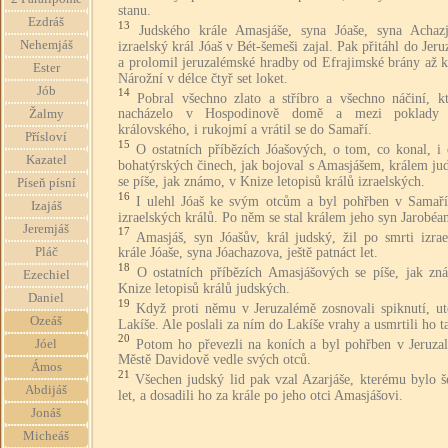
stanu.
Ezdráš
13
Judského krále Amasjáše, syna Jóaše, syna Achazj
Nehemjáš
izraelský král Jóaš v Bét-šemeši zajal. Pak přitáhl do Jer
a prolomil jeruzalémské hradby od Efrajimské brány až k
Ester
Nárožní v délce čtyř set loket.
Jób
14
Pobral všechno zlato a stříbro a všechno náčiní, kt
nacházelo v Hospodinově domě a mezi poklady
Žalmy
královského, i rukojmí a vrátil se do Samaří.
Přísloví
15
O ostatních příbězích Jóašových, o tom, co konal, i
Kazatel
bohatýrských činech, jak bojoval s Amasjášem, králem ju
se píše, jak známo, v Knize letopisů králů izraelských.
Píseň písní
16
I ulehl Jóaš ke svým otcům a byl pohřben v Samaří
Izajáš
izraelských králů. Po něm se stal králem jeho syn Jarobéa
Jeremjáš
17
Amasjáš, syn Jóašův, král judský, žil po smrti izra
Pláč
krále Jóaše, syna Jóachazova, ještě patnáct let.
18
O ostatních příbězích Amasjášových se píše, jak zn
Ezechiel
Knize letopisů králů judských.
Daniel
19
Když proti němu v Jeruzalémě zosnovali spiknutí, ut
Ozeáš
Lakíše. Ale poslali za ním do Lakíše vrahy a usmrtili ho t
20
Potom ho převezli na koních a byl pohřben v Jeruza
Jóel
Městě Davidově vedle svých otců.
Ámos
21
Všechen judský lid pak vzal Azarjáše, kterému bylo š
Abdijáš
let, a dosadili ho za krále po jeho otci Amasjášovi.
Jonáš
Micheáš