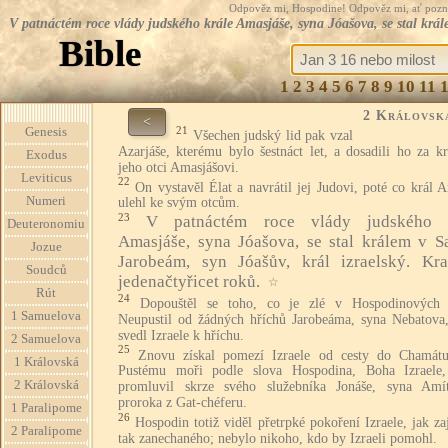
Odpověz mi, Hospodine! Odpověz mi, ať pozná te
V patnáctém roce vlády judského krále Amasjáše, syna Jóašova, se stal král
Bible
1
2
3
4
5
6
7
8
9
10
11
2 Královsk
<
21
Genesis
Všechen judský lid pak vzal
Azarjáše, kterému bylo šestnáct let, a dosadili ho za k
Exodus
jeho otci Amasjášovi.
Leviticus
22
On vystavěl Élat a navrátil jej Judovi, poté co král 
Numeri
ulehl ke svým otcům.
23
V patnáctém roce vlády judského k
Deuteronomiu
Amasjáše, syna Jóašova, se stal králem v S
Jozue
Jarobeám, syn Jóašův, král izraelský. Kra
Soudců
jedenačtyřicet roků.
☆
Rút
24
Dopouštěl se toho, co je zlé v Hospodinových 
1 Samuelova
Neupustil od žádných hříchů Jarobeáma, syna Nebatova,
svedl Izraele k hříchu.
2 Samuelova
25
Znovu získal pomezí Izraele od cesty do Chamát
1 Královská
Pustému moři podle slova Hospodina, Boha Izraele,
2 Královská
promluvil skrze svého služebníka Jonáše, syna Amít
proroka z Gat-chéferu.
1 Paralipome
26
Hospodin totiž viděl přetrpké pokoření Izraele, jak za
2 Paralipome
tak zanechaného; nebylo nikoho, kdo by Izraeli pomohl.