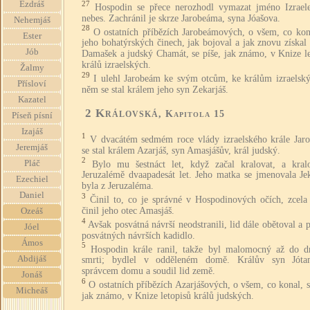
27
Ezdráš
Hospodin se přece nerozhodl vymazat jméno Izrael
nebes. Zachránil je skrze Jarobeáma, syna Jóašova.
Nehemjáš
28
O ostatních příbězích Jarobeámových, o všem, co kona
Ester
jeho bohatýrských činech, jak bojoval a jak znovu získal 
Jób
Damašek a judský Chamát, se píše, jak známo, v Knize le
králů izraelských.
Žalmy
29
I ulehl Jarobeám ke svým otcům, ke králům izraelsk
Přísloví
něm se stal králem jeho syn Zekarjáš.
Kazatel
2 Královská
, Kapitola 15
Píseň písní
Izajáš
1
V dvacátém sedmém roce vlády izraelského krále Jar
Jeremjáš
se stal králem Azarjáš, syn Amasjášův, král judský.
2
Pláč
Bylo mu šestnáct let, když začal kralovat, a kral
Jeruzalémě dvaapadesát let. Jeho matka se jmenovala Jek
Ezechiel
byla z Jeruzaléma.
Daniel
3
Činil to, co je správné v Hospodinových očích, zcela 
činil jeho otec Amasjáš.
Ozeáš
4
Avšak posvátná návrší neodstranili, lid dále obětoval a p
Jóel
posvátných návrších kadidlo.
Ámos
5
Hospodin krále ranil, takže byl malomocný až do d
Abdijáš
smrti; bydlel v odděleném domě. Králův syn Jót
správcem domu a soudil lid země.
Jonáš
6
O ostatních příbězích Azarjášových, o všem, co konal, s
Micheáš
jak známo, v Knize letopisů králů judských.