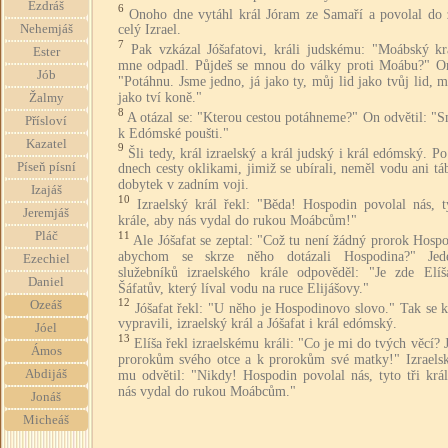
Ezdráš
6
Onoho dne vytáhl král Jóram ze Samaří a povolal do 
Nehemjáš
celý Izrael.
7
Pak vzkázal Jóšafatovi, králi judskému: "Moábský kr
Ester
mne odpadl. Půjdeš se mnou do války proti Moábu?" On
Jób
"Potáhnu. Jsme jedno, já jako ty, můj lid jako tvůj lid, 
jako tví koně."
Žalmy
8
A otázal se: "Kterou cestou potáhneme?" On odvětil: "
Přísloví
k Edómské poušti."
Kazatel
9
Šli tedy, král izraelský a král judský i král edómský. P
Píseň písní
dnech cesty oklikami, jimiž se ubírali, neměl vodu ani tá
dobytek v zadním voji.
Izajáš
10
Izraelský král řekl: "Běda! Hospodin povolal nás, t
Jeremjáš
krále, aby nás vydal do rukou Moábcům!"
11
Pláč
Ale Jóšafat se zeptal: "Což tu není žádný prorok Hosp
abychom se skrze něho dotázali Hospodina?" Je
Ezechiel
služebníků izraelského krále odpověděl: "Je zde Elíš
Daniel
Šáfatův, který líval vodu na ruce Elijášovy."
12
Ozeáš
Jóšafat řekl: "U něho je Hospodinovo slovo." Tak se 
vypravili, izraelský král a Jóšafat i král edómský.
Jóel
13
Elíša řekl izraelskému králi: "Co je mi do tvých věcí? J
Ámos
prorokům svého otce a k prorokům své matky!" Izraelsk
Abdijáš
mu odvětil: "Nikdy! Hospodin povolal nás, tyto tři král
nás vydal do rukou Moábcům."
Jonáš
Micheáš