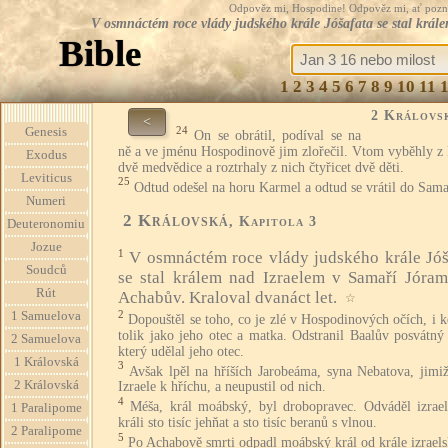
Odpověz mi, Hospodine! Odpověz mi, ať pozná te
V osmnáctém roce vlády judského krále Jóšafata se stal král
Bible
1
2
3
4
5
6
7
8
9
10
11
2 Královs
<
24
Genesis
On se obrátil, podíval se na
ně a ve jménu Hospodinově jim zlořečil. Vtom vyběhly z 
Exodus
dvě medvědice a roztrhaly z nich čtyřicet dvě děti.
Leviticus
25
Odtud odešel na horu Karmel a odtud se vrátil do Sama
Numeri
2 Královská
, Kapitola 3
Deuteronomiu
Jozue
1
V osmnáctém roce vlády judského krále Jóš
Soudců
se stal králem nad Izraelem v Samaří Jóram
Rút
Achabův. Kraloval dvanáct let.
☆
2
1 Samuelova
Dopouštěl se toho, co je zlé v Hospodinových očích, i 
tolik jako jeho otec a matka. Odstranil Baalův posvátný
2 Samuelova
který udělal jeho otec.
1 Královská
3
Avšak lpěl na hříších Jarobeáma, syna Nebatova, jimiž
2 Královská
Izraele k hříchu, a neupustil od nich.
4
Méša, král moábský, byl drobopravec. Odváděl izrae
1 Paralipome
králi sto tisíc jehňat a sto tisíc beranů s vlnou.
2 Paralipome
5
Po Achabově smrti odpadl moábský král od krále izrael