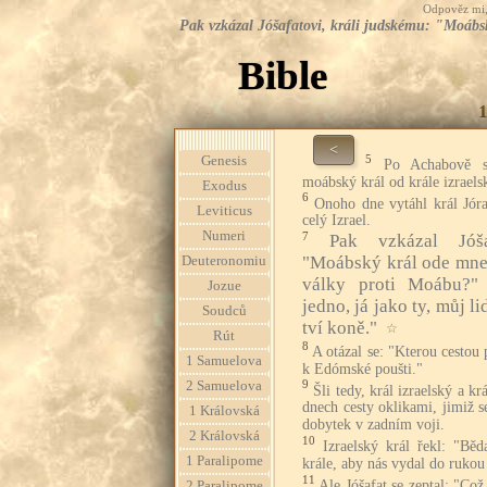
Odpověz mi, 
Pak vzkázal Jóšafatovi, králi judskému: "Moábs
Bible
<
5
Genesis
Po Achabově s
moábský král od krále izraels
Exodus
6
Onoho dne vytáhl král Jór
Leviticus
celý Izrael.
Numeri
7
Pak vzkázal Jóša
"Moábský král ode mne
Deuteronomiu
války proti Moábu?"
Jozue
jedno, já jako ty, můj li
Soudců
tví koně."
☆
Rút
8
A otázal se: "Kterou cesto
1 Samuelova
k Edómské poušti."
9
2 Samuelova
Šli tedy, král izraelský a k
dnech cesty oklikami, jimiž s
1 Královská
dobytek v zadním voji.
2 Královská
10
Izraelský král řekl: "Běd
1 Paralipome
krále, aby nás vydal do ruk
11
Ale Jóšafat se zeptal: "Co
2 Paralipome