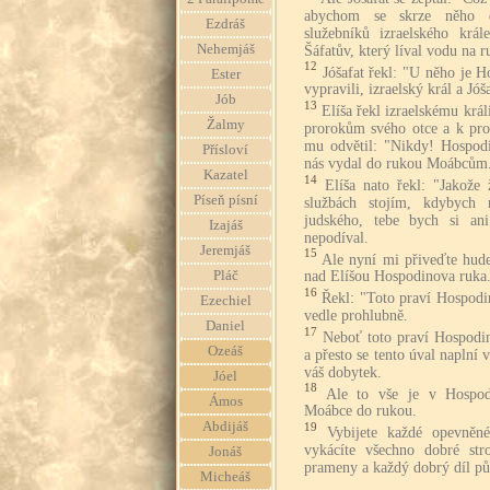
abychom se skrze něho d
Ezdráš
služebníků izraelského krá
Nehemjáš
Šáfatův, který líval vodu na r
12
Jóšafat řekl: "U něho je 
Ester
vypravili, izraelský král a Jóš
Jób
13
Elíša řekl izraelskému král
Žalmy
prorokům svého otce a k pro
mu odvětil: "Nikdy! Hospodin
Přísloví
nás vydal do rukou Moábcům
Kazatel
14
Elíša nato řekl: "Jakože
Píseň písní
službách stojím, kdybych 
judského, tebe bych si an
Izajáš
nepodíval.
Jeremjáš
15
Ale nyní mi přiveďte hude
Pláč
nad Elíšou Hospodinova ruka
16
Řekl: "Toto praví Hospodi
Ezechiel
vedle prohlubně.
Daniel
17
Neboť toto praví Hospodin:
Ozeáš
a přesto se tento úval naplní 
váš dobytek.
Jóel
18
Ale to vše je v Hospo
Ámos
Moábce do rukou.
Abdijáš
19
Vybijete každé opevněné
vykácíte všechno dobré str
Jonáš
prameny a každý dobrý díl p
Micheáš