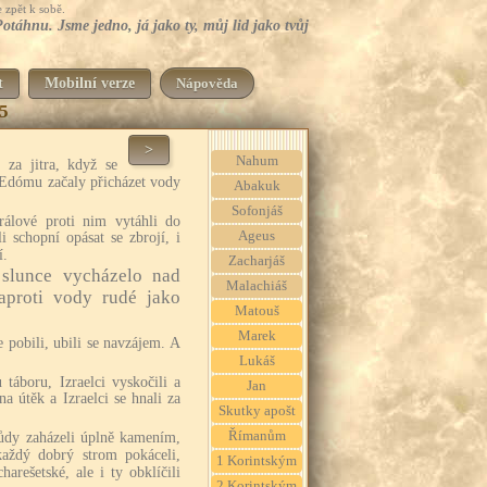
 zpět k sobě.
áhnu. Jsme jedno, já jako ty, můj lid jako tvůj
t
Mobilní verze
Nápověda
5
>
Nahum
e za jitra, když se
d Edómu začaly přicházet vody
Abakuk
Sofonjáš
rálové proti nim vytáhli do
Ageus
i schopní opásat se zbrojí, i
í.
Zacharjáš
 slunce vycházelo nad
Malachiáš
aproti vody rudé jako
Matouš
Marek
e pobili, ubili se navzájem. A
Lukáš
 táboru, Izraelci vyskočili a
Jan
na útěk a Izraelci se hnali za
Skutky apošt
Římanům
půdy zaházeli úplně kamením,
aždý dobrý strom pokáceli,
1 Korintským
harešetské, ale i ty obklíčili
2 Korintským