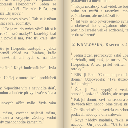
prakovníci a udeřili na ně.
otázali Hospodina?" Jeden ze
26
Když moábský král viděl, že boj 
le odpověděl: "Je zde Elíša, syn
sedm set mužů s tasenými meč
uce Elijášovy."
edómskému, ale nedokázali to.
Hospodinovo slovo." Tak se k němu
27
Jal však jeho prvorozeného syn
afat i král edómský.
a obětoval ho v zápalnou oběť
i: "Co je mi do tvých věcí? Jdi si k
postihlo Izraele veliké rozlícení, t
rokům své matky!" Izraelský král
se do své země.
 povolal nás, tyto tři krále, aby
."
2 Královská
, Kapitola 4
 živ je Hospodin zástupů, v jehož
neměl ohled na Jóšafata, krále
1
Jedna z žen prorockých žáků úpě
i nevšiml, ani bych se na tebe
služebník, můj muž, je mrtev. Ty 
Hospodina. A teď přišel věřitel,
bníka." Když hudebník hrál, byla
otroky."
.
2
Elíša jí řekl: "Co mohu pro te
n: Udělej v tomto úvalu prohlubeň
doma." Odpověděla: "Tvá služe
baňku oleje."
 Nepocítíte vítr a neuvidíte déšť,
3
Řekl jí: "Jdi, vypůjč si ve
vodou a budete pít vy i vaše stáda a
sousedů, prázdné nádoby, ale nespo
4
Pak jdi domů, zavři za sebou a 
dinových očích málo. Vydá vám
do všech těch nádob; plné dávej st
5
Odešla od něho a zavřela za sebou
 město, všechna nejlepší města,
podávali nádoby a ona nalévala.
omoví a zasypete všechny vodní
6
Když nádoby naplnila, řekla s
ůdy znehodnotíte kamením."
nádobu." On jí odvětil: "Už tu žá