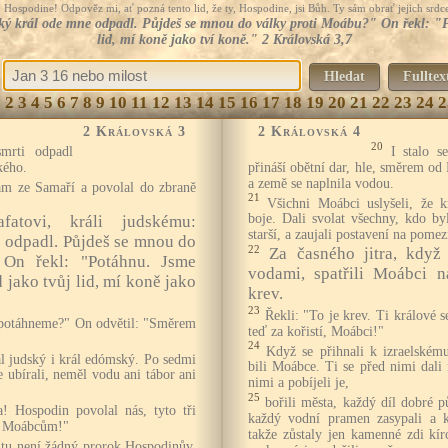
Hospodine! Odpověz mi, ať pozná tento lid, že ty, Hospodine, jsi Bůh. Ty sám obrať jejich srdce
ký král ode mne odpadl. Půjdeš se mnou do války proti Moábu?" On řekl: "Pot
lid, mí koně jako tví koně." 2 Královská 3,7
Hledat
Fulltex
1
2
3
4
5
6
7
8
9
10
11
12
13
14
15
16
17
18
19
20
21
22
23
24
2
2 Královská 3
2 Královská 4
20
mrti odpadl
I stalo s
kého.
přináší obětní dar, hle, směrem o
a země se naplnila vodou.
am ze Samaří a povolal do zbraně
21
Všichni Moábci uslyšeli, že k
boje. Dali svolat všechny, kdo byl
fatovi, králi judskému:
starší, a zaujali postavení na pomez
 odpadl. Půjdeš se mnou do
22
Za časného jitra, když
 On řekl: "Potáhnu. Jsme
vodami, spatřili Moábci n
d jako tvůj lid, mí koně jako
krev.
23
Řekli: "To je krev. Ti králové s
u potáhneme?" On odvětil: "Směrem
teď za kořistí, Moábci!"
24
Když se přihnali k izraelskému
rál judský i král edómský. Po sedmi
bili Moábce. Ti se před nimi dali 
e ubírali, neměl vodu ani tábor ani
nimi a pobíjeli je,
25
bořili města, každý díl dobré 
a! Hospodin povolal nás, tyto tři
každý vodní pramen zasypali a k
ou Moábcům!"
takže zůstaly jen kamenné zdi kírc
ž tu není žádný prorok Hospodinův,