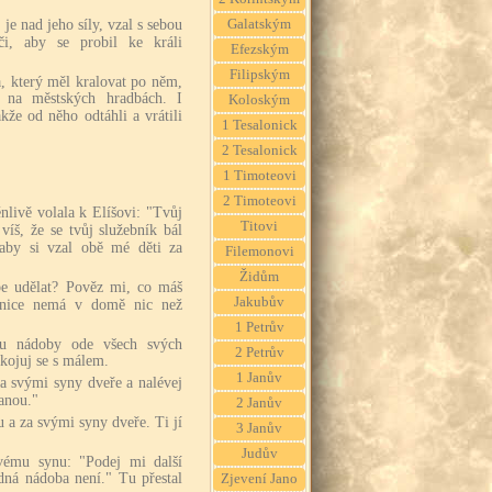
je nad jeho síly, vzal s sebou
Galatským
i, aby se probil ke králi
Efezským
Filipským
a, který měl kralovat po něm,
 na městských hradbách. I
Koloským
akže od něho odtáhli a vrátili
1 Tesalonick
2 Tesalonick
1 Timoteovi
2 Timoteovi
nlivě volala k Elíšovi: "Tvůj
Titovi
víš, že se tvůj služebník bál
 aby si vzal obě mé děti za
Filemonovi
Židům
be udělat? Pověz mi, co máš
Jakubův
bnice nemá v domě nic než
1 Petrův
nku nádoby ode všech svých
2 Petrův
kojuj se s málem.
1 Janův
za svými syny dveře a nalévej
ranou."
2 Janův
 a za svými syny dveře. Ti jí
3 Janův
Judův
vému synu: "Podej mi další
dná nádoba není." Tu přestal
Zjevení Jano