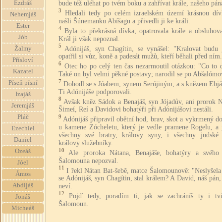
Ezdráš
bude též uléhat po tvém boku a zahřívat krále, našeho pán
3
Hledali tedy po celém izraelském území krásnou dív
Nehemjáš
našli Šúnemanku Abíšagu a přivedli ji ke králi.
Ester
4
Byla to překrásná dívka; opatrovala krále a obsluhov
Jób
Král ji však nepoznal.
5
Adónijáš, syn Chagítin, se vynášel: "Kralovat budu 
Žalmy
opatřil si vůz, koně a padesát mužů, kteří běhali před ním.
Přísloví
6
Otec ho po celý ten čas nezarmoutil otázkou: "Co to d
Kazatel
Také on byl velmi pěkné postavy; narodil se po Abšalómo
7
Píseň písní
Dohodl se s Jóabem, synem Serújiným, a s knězem Ebjá
Ti Adónijáše podporovali.
Izajáš
8
Avšak kněz Sádok a Benajáš, syn Jójadův, ani prorok N
Jeremjáš
Šimeí, Reí a Davidovi bohatýři při Adónijášovi nestáli.
Pláč
9
Adónijáš připravil obětní hod, brav, skot a vykrmený d
u kamene Zócheletu, který je vedle pramene Rogelu, a 
Ezechiel
všechny své bratry, královy syny, i všechny judské
Daniel
královy služebníky.
10
Ozeáš
Ale proroka Nátana, Benajáše, bohatýry a svého 
Šalomouna nepozval.
Jóel
11
I řekl Nátan Bat-šebě, matce Šalomounově: "Neslyšela 
Ámos
se Adónijáš, syn Chagítin, stal králem? A David, náš pán
Abdijáš
neví.
12
Pojď tedy, poradím ti, jak se zachráníš ty i tv
Jonáš
Šalomoun.
Micheáš