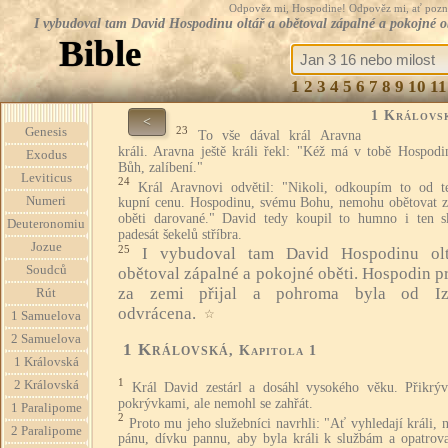
Odpověz mi, Hospodine! Odpověz mi, ať pozná te
I vybudoval tam David Hospodinu oltář a obětoval zápalné a pokojné o
Bible
1
2
3
4
5
6
7
8
9
10
11
1 Královs
<
23
Genesis
To vše dával král Aravna
králi. Aravna ještě králi řekl: "Kéž má v tobě Hospodin
Exodus
Bůh, zalíbení."
Leviticus
24
Král Aravnovi odvětil: "Nikoli, odkoupím to od t
Numeri
kupní cenu. Hospodinu, svému Bohu, nemohu obětovat z
oběti darované." David tedy koupil to humno i ten s
Deuteronomiu
padesát šekelů stříbra.
Jozue
25
I vybudoval tam David Hospodinu ol
Soudců
obětoval zápalné a pokojné oběti. Hospodin p
za zemi přijal a pohroma byla od Izr
Rút
odvrácena.
☆
1 Samuelova
2 Samuelova
1 Královská
, Kapitola 1
1 Královská
1
2 Královská
Král David zestárl a dosáhl vysokého věku. Přikrýv
pokrývkami, ale nemohl se zahřát.
1 Paralipome
2
Proto mu jeho služebníci navrhli: "Ať vyhledají králi,
2 Paralipome
pánu, dívku pannu, aby byla králi k službám a opatrova