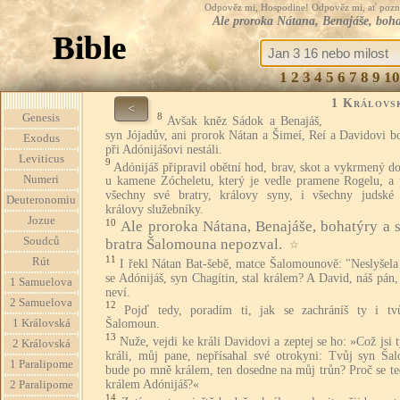
Odpověz mi, Hospodine! Odpověz mi, ať pozná te
Ale proroka Nátana, Benajáše, boha
Bible
1
2
3
4
5
6
7
8
9
10
1 Královs
<
8
Genesis
Avšak kněz Sádok a Benajáš,
syn Jójadův, ani prorok Nátan a Šimeí, Reí a Davidovi b
Exodus
při Adónijášovi nestáli.
Leviticus
9
Adónijáš připravil obětní hod, brav, skot a vykrmený d
Numeri
u kamene Zócheletu, který je vedle pramene Rogelu, a 
všechny své bratry, královy syny, i všechny judské
Deuteronomiu
královy služebníky.
Jozue
10
Ale proroka Nátana, Benajáše, bohatýry a 
Soudců
bratra Šalomouna nepozval.
☆
11
Rút
I řekl Nátan Bat-šebě, matce Šalomounově: "Neslyšela 
se Adónijáš, syn Chagítin, stal králem? A David, náš pán
1 Samuelova
neví.
2 Samuelova
12
Pojď tedy, poradím ti, jak se zachráníš ty i tv
1 Královská
Šalomoun.
13
Nuže, vejdi ke králi Davidovi a zeptej se ho: »Což jsi 
2 Královská
králi, můj pane, nepřísahal své otrokyni: Tvůj syn Ša
1 Paralipome
bude po mně králem, ten dosedne na můj trůn? Proč se te
králem Adónijáš?«
2 Paralipome
14