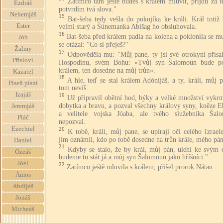
Zatímco tam ještě budeš s králem mluvit, přijdu za t
Ezdráš
potvrdím tvá slova."
Nehemjáš
15
Bat-šeba tedy vešla do pokojíka ke králi. Král totiž
Ester
velmi starý a Šúnemanka Abíšag ho obsluhovala.
16
Bat-šeba před králem padla na kolena a poklonila se m
Jób
se otázal: "Co si přeješ?"
Žalmy
17
Odpověděla mu: "Můj pane, ty jsi své otrokyni přísah
Přísloví
Hospodinu, svém Bohu: »Tvůj syn Šalomoun bude 
králem, ten dosedne na můj trůn«.
Kazatel
18
A hle, teď se stal králem Adónijáš, a ty, králi, můj 
Píseň písní
tom nevíš.
Izajáš
19
Už připravil obětní hod, býky a velké množství vykr
dobytka a bravu, a pozval všechny královy syny, kněze E
Jeremjáš
a velitele vojska Jóaba, ale tvého služebníka Šal
Pláč
nepozval.
Ezechiel
20
K tobě, králi, můj pane, se upírají oči celého Izrael
jim oznámil, kdo po tobě dosedne na trůn krále, mého pán
Daniel
21
Kdyby se stalo, že by král, můj pán, ulehl ke svým 
Ozeáš
budeme tu stát já a můj syn Šalomoun jako hříšníci."
Jóel
22
Zatímco ještě mluvila s králem, přišel prorok Nátan.
Ámos
Abdijáš
Jonáš
Micheáš