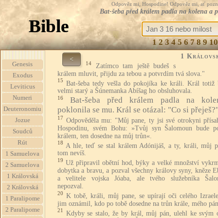
Odpověz mi, Hospodine! Odpověz mi, ať pozná te
Bat-šeba před králem padla na kolena a po
Bible
1
2
3
4
5
6
7
8
9
10
1 Královs
<
14
Genesis
Zatímco tam ještě budeš s
králem mluvit, přijdu za tebou a potvrdím tvá slova."
Exodus
15
Bat-šeba tedy vešla do pokojíka ke králi. Král totiž
Leviticus
velmi starý a Šúnemanka Abíšag ho obsluhovala.
Numeri
16
Bat-šeba před králem padla na kol
poklonila se mu. Král se otázal: "Co si přeješ?
Deuteronomiu
17
Odpověděla mu: "Můj pane, ty jsi své otrokyni přísah
Jozue
Hospodinu, svém Bohu: »Tvůj syn Šalomoun bude 
Soudců
králem, ten dosedne na můj trůn«.
Rút
18
A hle, teď se stal králem Adónijáš, a ty, králi, můj 
tom nevíš.
1 Samuelova
19
Už připravil obětní hod, býky a velké množství vykr
2 Samuelova
dobytka a bravu, a pozval všechny královy syny, kněze E
1 Královská
a velitele vojska Jóaba, ale tvého služebníka Šal
nepozval.
2 Královská
20
K tobě, králi, můj pane, se upírají oči celého Izrael
1 Paralipome
jim oznámil, kdo po tobě dosedne na trůn krále, mého pán
2 Paralipome
21
Kdyby se stalo, že by král, můj pán, ulehl ke svým 