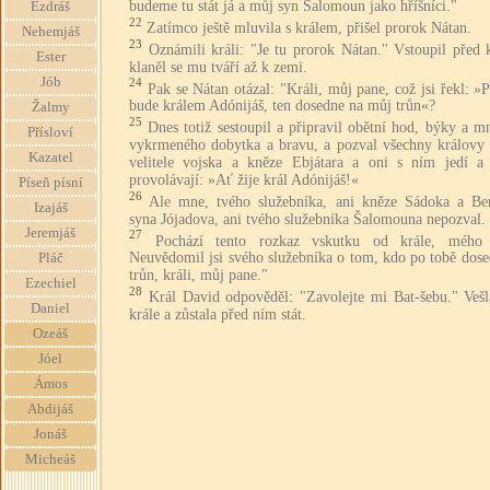
budeme tu stát já a můj syn Šalomoun jako hříšníci."
Ezdráš
22
Zatímco ještě mluvila s králem, přišel prorok Nátan.
Nehemjáš
23
Oznámili králi: "Je tu prorok Nátan." Vstoupil před 
Ester
klaněl se mu tváří až k zemi.
Jób
24
Pak se Nátan otázal: "Králi, můj pane, což jsi řekl: 
bude králem Adónijáš, ten dosedne na můj trůn«?
Žalmy
25
Dnes totiž sestoupil a připravil obětní hod, býky a m
Přísloví
vykrmeného dobytka a bravu, a pozval všechny královy 
Kazatel
velitele vojska a kněze Ebjátara a oni s ním jedí a 
provolávají: »Ať žije král Adónijáš!«
Píseň písní
26
Ale mne, tvého služebníka, ani kněze Sádoka a Ben
Izajáš
syna Jójadova, ani tvého služebníka Šalomouna nepozval.
Jeremjáš
27
Pochází tento rozkaz vskutku od krále, mého
Neuvědomil jsi svého služebníka o tom, kdo po tobě dose
Pláč
trůn, králi, můj pane."
Ezechiel
28
Král David odpověděl: "Zavolejte mi Bat-šebu." Vešl
Daniel
krále a zůstala před ním stát.
Ozeáš
Jóel
Ámos
Abdijáš
Jonáš
Micheáš