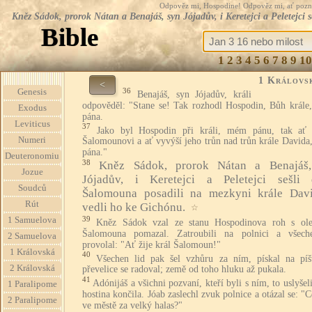
Odpověz mi, Hospodine! Odpověz mi, ať pozná te
Kněz Sádok, prorok Nátan a Benajáš, syn Jójadův, i Keretejci a Peletejci
Bible
1
2
3
4
5
6
7
8
9
10
1 Královs
<
36
Genesis
Benajáš, syn Jójadův, králi
odpověděl: "Stane se! Tak rozhodl Hospodin, Bůh krále
Exodus
pána.
Leviticus
37
Jako byl Hospodin při králi, mém pánu, tak ať 
Numeri
Šalomounovi a ať vyvýší jeho trůn nad trůn krále Davida
pána."
Deuteronomiu
38
Kněz Sádok, prorok Nátan a Benajáš
Jozue
Jójadův, i Keretejci a Peletejci sešli 
Soudců
Šalomouna posadili na mezkyni krále Dav
Rút
vedli ho ke Gichónu.
☆
39
1 Samuelova
Kněz Sádok vzal ze stanu Hospodinova roh s ol
Šalomouna pomazal. Zatroubili na polnici a všech
2 Samuelova
provolal: "Ať žije král Šalomoun!"
1 Královská
40
Všechen lid pak šel vzhůru za ním, pískal na píš
2 Královská
převelice se radoval; země od toho hluku až pukala.
41
Adónijáš a všichni pozvaní, kteří byli s ním, to uslyšel
1 Paralipome
hostina končila. Jóab zaslechl zvuk polnice a otázal se: "C
2 Paralipome
ve městě za velký halas?"