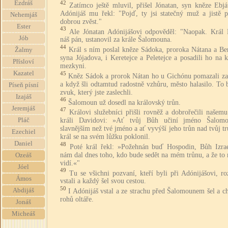
42
Ezdráš
Zatímco ještě mluvil, přišel Jónatan, syn kněze Ebjá
Adónijáš mu řekl: "Pojď, ty jsi statečný muž a jistě př
Nehemjáš
dobrou zvěst."
Ester
43
Ale Jónatan Adónijášovi odpověděl: "Naopak. Král 
Jób
náš pán, ustanovil za krále Šalomouna.
44
Král s ním poslal kněze Sádoka, proroka Nátana a Ben
Žalmy
syna Jójadova, i Keretejce a Peletejce a posadili ho na 
Přísloví
mezkyni.
Kazatel
45
Kněz Sádok a prorok Nátan ho u Gichónu pomazali za 
a když šli odtamtud radostně vzhůru, město halasilo. To 
Píseň písní
zvuk, který jste zaslechli.
Izajáš
46
Šalomoun už dosedl na královský trůn.
Jeremjáš
47
Královi služebníci přišli rovněž a dobrořečili našem
králi Davidovi: »Ať tvůj Bůh učiní jméno Šalom
Pláč
slavnějším než tvé jméno a ať vyvýší jeho trůn nad tvůj t
Ezechiel
král se na svém lůžku poklonil.
Daniel
48
Poté král řekl: »Požehnán buď Hospodin, Bůh Izrae
nám dal dnes toho, kdo bude sedět na mém trůnu, a že to
Ozeáš
vidí.«"
Jóel
49
Tu se všichni pozvaní, kteří byli při Adónijášovi, roz
Ámos
vstali a každý šel svou cestou.
50
Abdijáš
I Adónijáš vstal a ze strachu před Šalomounem šel a ch
rohů oltáře.
Jonáš
Micheáš