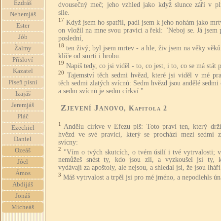
Ezdráš
dvousečný meč; jeho vzhled jako když slunce září v pl
síle.
Nehemjáš
17
Když jsem ho spatřil, padl jsem k jeho nohám jako mrt
Ester
on vložil na mne svou pravici a řekl: "Neboj se. Já jsem 
Jób
poslední,
18
ten živý; byl jsem mrtev - a hle, živ jsem na věky vě
Žalmy
klíče od smrti i hrobu.
Přísloví
19
Napiš tedy, co jsi viděl - to, co jest, i to, co se má stát
Kazatel
20
Tajemství těch sedmi hvězd, které jsi viděl v mé pra
Píseň písní
těch sedmi zlatých svícnů: Sedm hvězd jsou andělé sedmi 
a sedm svícnů je sedm církví."
Izajáš
Jeremjáš
Zjevení Janovo
, Kapitola 2
Pláč
1
Andělu církve v Efezu piš: Toto praví ten, který drž
Ezechiel
hvězd ve své pravici, který se prochází mezi sedmi z
Daniel
svícny:
2
Ozeáš
"Vím o tvých skutcích, o tvém úsilí i tvé vytrvalosti; 
nemůžeš snést ty, kdo jsou zlí, a vyzkoušel jsi ty, 
Jóel
vydávají za apoštoly, ale nejsou, a shledal jsi, že jsou lháři
Ámos
3
Máš vytrvalost a trpěl jsi pro mé jméno, a nepodlehls ún
Abdijáš
Jonáš
Micheáš