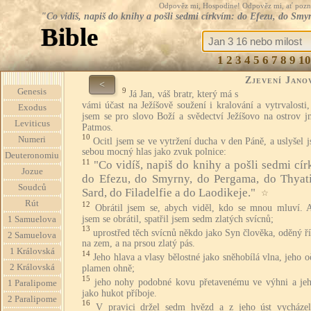
Odpověz mi, Hospodine! Odpověz mi, ať pozná te
"Co vidíš, napiš do knihy a pošli sedmi církvím: do Efezu, do Smy
Bible
1
2
3
4
5
6
7
8
9
10
Zjevení Jano
<
9
Genesis
Já Jan, váš bratr, který má s
vámi účast na Ježíšově soužení i kralování a vytrvalosti,
Exodus
jsem se pro slovo Boží a svědectví Ježíšovo na ostrov 
Leviticus
Patmos.
10
Numeri
Ocitl jsem se ve vytržení ducha v den Páně, a uslyšel 
sebou mocný hlas jako zvuk polnice:
Deuteronomiu
11
"Co vidíš, napiš do knihy a pošli sedmi cír
Jozue
do Efezu, do Smyrny, do Pergama, do Thyati
Soudců
Sard, do Filadelfie a do Laodikeje."
☆
Rút
12
Obrátil jsem se, abych viděl, kdo se mnou mluví. 
jsem se obrátil, spatřil jsem sedm zlatých svícnů;
1 Samuelova
13
uprostřed těch svícnů někdo jako Syn člověka, oděný ř
2 Samuelova
na zem, a na prsou zlatý pás.
1 Královská
14
Jeho hlava a vlasy bělostné jako sněhobílá vlna, jeho o
2 Královská
plamen ohně;
15
jeho nohy podobné kovu přetavenému ve výhni a jeh
1 Paralipome
jako hukot příboje.
2 Paralipome
16
V pravici držel sedm hvězd a z jeho úst vycházel