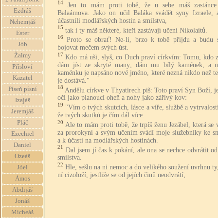
14
Jen to mám proti tobě, že u sebe máš zastánce
Ezdráš
Balaámova. Jako on učil Baláka svádět syny Izraele, 
účastnili modlářských hostin a smilstva,
Nehemjáš
15
tak i ty máš některé, kteří zastávají učení Nikolaitů.
Ester
16
Proto se obrať! Ne-li, brzo k tobě přijdu a budu 
Jób
bojovat mečem svých úst.
17
Žalmy
Kdo má uši, slyš, co Duch praví církvím: Tomu, kdo z
dám jíst ze skryté many; dám mu bílý kamének, a 
Přísloví
kaménku je napsáno nové jméno, které nezná nikdo než te
Kazatel
je dostává."
18
Píseň písní
Andělu církve v Thyatirech piš: Toto praví Syn Boží, 
oči jako planoucí oheň a nohy jako zářivý kov:
Izajáš
19
"Vím o tvých skutcích, lásce a víře, službě a vytrvalost
Jeremjáš
že tvých skutků je čím dál více.
20
Pláč
Ale to mám proti tobě, že trpíš ženu Jezábel, která se
za prorokyni a svým učením svádí moje služebníky ke sm
Ezechiel
a k účasti na modlářských hostinách.
Daniel
21
Dal jsem jí čas k pokání, ale ona se nechce odvrátit o
Ozeáš
smilstva.
22
Hle, sešlu na ni nemoc a do velikého soužení uvrhnu ty
Jóel
ní cizoloží, jestliže se od jejích činů neodvrátí;
Ámos
Abdijáš
Jonáš
Micheáš