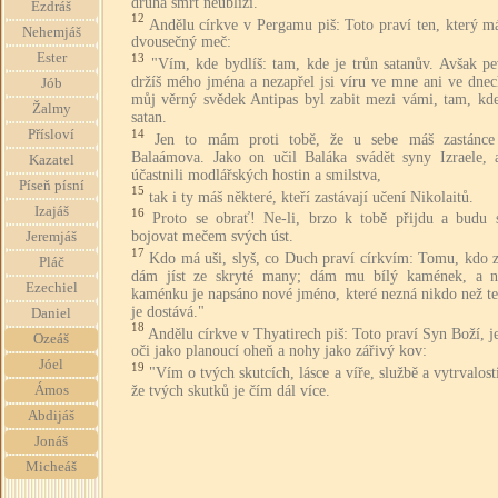
druhá smrt neublíží."
Ezdráš
12
Andělu církve v Pergamu piš: Toto praví ten, který m
Nehemjáš
dvousečný meč:
Ester
13
"Vím, kde bydlíš: tam, kde je trůn satanův. Avšak pe
držíš mého jména a nezapřel jsi víru ve mne ani ve dnec
Jób
můj věrný svědek Antipas byl zabit mezi vámi, tam, kde
Žalmy
satan.
Přísloví
14
Jen to mám proti tobě, že u sebe máš zastánce
Balaámova. Jako on učil Baláka svádět syny Izraele, 
Kazatel
účastnili modlářských hostin a smilstva,
Píseň písní
15
tak i ty máš některé, kteří zastávají učení Nikolaitů.
Izajáš
16
Proto se obrať! Ne-li, brzo k tobě přijdu a budu 
bojovat mečem svých úst.
Jeremjáš
17
Kdo má uši, slyš, co Duch praví církvím: Tomu, kdo z
Pláč
dám jíst ze skryté many; dám mu bílý kamének, a 
Ezechiel
kaménku je napsáno nové jméno, které nezná nikdo než te
je dostává."
Daniel
18
Andělu církve v Thyatirech piš: Toto praví Syn Boží, 
Ozeáš
oči jako planoucí oheň a nohy jako zářivý kov:
Jóel
19
"Vím o tvých skutcích, lásce a víře, službě a vytrvalost
Ámos
že tvých skutků je čím dál více.
Abdijáš
Jonáš
Micheáš