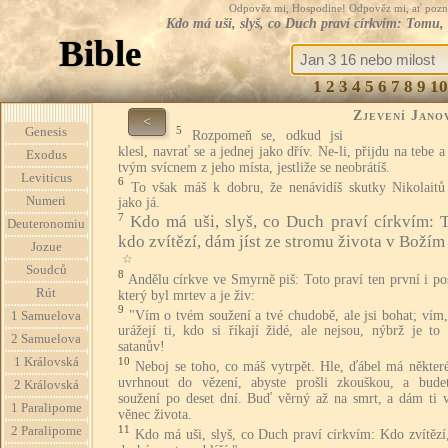
Odpověz mi, Hospodine! Odpověz mi, ať pozná te
Kdo má uši, slyš, co Duch praví církvím: Tomu, k
Bible
1
2
3
4
5
6
7
8
9
10
Zjevení Jano
<
5
Genesis
Rozpomeň se, odkud jsi
klesl, navrať se a jednej jako dřív. Ne-li, přijdu na tebe 
Exodus
tvým svícnem z jeho místa, jestliže se neobrátíš.
Leviticus
6
To však máš k dobru, že nenávidíš skutky Nikolaitů 
Numeri
jako já.
7
Kdo má uši, slyš, co Duch praví církvím: 
Deuteronomiu
kdo zvítězí, dám jíst ze stromu života v Božím 
Jozue
☆
Soudců
8
Andělu církve ve Smyrně piš: Toto praví ten první i po
Rút
který byl mrtev a je živ:
9
"Vím o tvém soužení a tvé chudobě, ale jsi bohat; vím,
1 Samuelova
urážejí ti, kdo si říkají židé, ale nejsou, nýbrž je to
2 Samuelova
satanův!
1 Královská
10
Neboj se toho, co máš vytrpět. Hle, ďábel má některé
uvrhnout do vězení, abyste prošli zkouškou, a bude
2 Královská
soužení po deset dní. Buď věrný až na smrt, a dám ti v
1 Paralipome
věnec života.
11
2 Paralipome
Kdo má uši, slyš, co Duch praví církvím: Kdo zvítězí