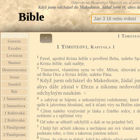
Odpověz mi, Hospodine! Odpověz mi, ať pozná te
Když jsem odcházel do Makedonie, žádal jsem tě, abys 
Bible
1 Timoteo
<
Genesis
1 Timoteovi
, Kapitola 1
Exodus
Leviticus
1
Pavel, apoštol Krista Ježíše z pověření Boha, našeho Spa
Numeri
a Krista Ježíše, naší naděje,
2
Timoteovi, vlastnímu synu ve víře: Milost, slitování 
Deuteronomiu
od Boha Otce a Krista Ježíše, našeho Pána.
Jozue
3
Když jsem odcházel do Makedonie, žádal jse
Soudců
abys dále zůstal v Efezu a nikomu nedovolil
Rút
odchylným naukám
☆
4
1 Samuelova
a zabývat se bájemi a nekonečnými rodokmeny, které
spíše k jalovému hloubání, než k účasti víry na Božím zá
2 Samuelova
5
Cílem našeho vyučování je láska z čistého srdce, z d
1 Královská
svědomí a z upřímné víry.
2 Královská
6
Od toho se někteří odchýlili a dali se na prázdné řeči.
7
1 Paralipome
Chtějí být učiteli zákona a nechápou ani svá vlastní sl
podstatu toho, o čem s takovou jistotou mluví.
2 Paralipome
8
Víme, že zákon je dobrý, když ho někdo užívá správně