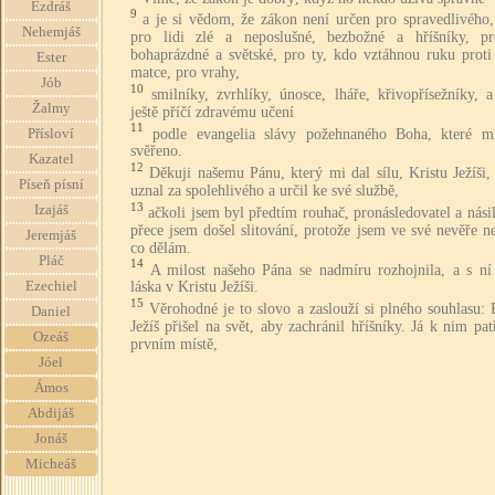
Ezdráš
9
a je si vědom, že zákon není určen pro spravedlivého,
Nehemjáš
pro lidi zlé a neposlušné, bezbožné a hříšníky, pr
bohaprázdné a světské, pro ty, kdo vztáhnou ruku proti 
Ester
matce, pro vrahy,
Jób
10
smilníky, zvrhlíky, únosce, lháře, křivopřísežníky, 
Žalmy
ještě příčí zdravému učení
11
podle evangelia slávy požehnaného Boha, které m
Přísloví
svěřeno.
Kazatel
12
Děkuji našemu Pánu, který mi dal sílu, Kristu Ježíši
Píseň písní
uznal za spolehlivého a určil ke své službě,
13
Izajáš
ačkoli jsem byl předtím rouhač, pronásledovatel a nási
přece jsem došel slitování, protože jsem ve své nevěře n
Jeremjáš
co dělám.
Pláč
14
A milost našeho Pána se nadmíru rozhojnila, a s ní 
Ezechiel
láska v Kristu Ježíši.
15
Věrohodné je to slovo a zaslouží si plného souhlasu: 
Daniel
Ježíš přišel na svět, aby zachránil hříšníky. Já k nim pa
Ozeáš
prvním místě,
Jóel
Ámos
Abdijáš
Jonáš
Micheáš