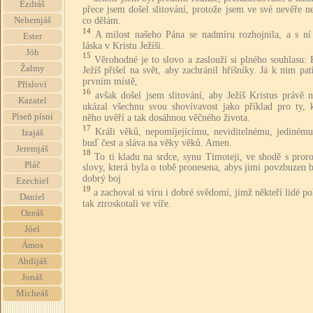
Ezdráš
přece jsem došel slitování, protože jsem ve své nevěře n
co dělám.
Nehemjáš
14
A milost našeho Pána se nadmíru rozhojnila, a s ní 
Ester
láska v Kristu Ježíši.
Jób
15
Věrohodné je to slovo a zaslouží si plného souhlasu: 
Žalmy
Ježíš přišel na svět, aby zachránil hříšníky. Já k nim pa
prvním místě,
Přísloví
16
avšak došel jsem slitování, aby Ježíš Kristus právě
Kazatel
ukázal všechnu svou shovívavost jako příklad pro ty, k
Píseň písní
něho uvěří a tak dosáhnou věčného života.
17
Králi věků, nepomíjejícímu, neviditelnému, jediném
Izajáš
buď čest a sláva na věky věků. Amen.
Jeremjáš
18
To ti kladu na srdce, synu Timoteji, ve shodě s pror
Pláč
slovy, která byla o tobě pronesena, abys jimi povzbuzen 
dobrý boj
Ezechiel
19
a zachoval si víru i dobré svědomí, jímž někteří lidé po
Daniel
tak ztroskotali ve víře.
Ozeáš
Jóel
Ámos
Abdijáš
Jonáš
Micheáš