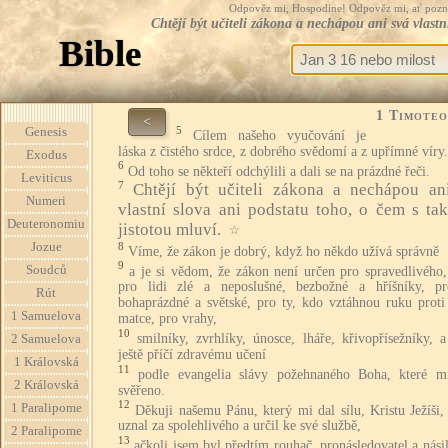
Odpověz mi, Hospodine! Odpověz mi, ať pozná te
Chtějí být učiteli zákona a nechápou ani svá vlastn
Bible
1 Timoteo
<
5
Genesis
Cílem našeho vyučování je
láska z čistého srdce, z dobrého svědomí a z upřímné víry.
Exodus
6
Od toho se někteří odchýlili a dali se na prázdné řeči.
Leviticus
7
Chtějí být učiteli zákona a nechápou an
Numeri
vlastní slova ani podstatu toho, o čem s ta
Deuteronomiu
jistotou mluví.
☆
8
Jozue
Víme, že zákon je dobrý, když ho někdo užívá správně
9
Soudců
a je si vědom, že zákon není určen pro spravedlivého,
pro lidi zlé a neposlušné, bezbožné a hříšníky, pr
Rút
bohaprázdné a světské, pro ty, kdo vztáhnou ruku proti 
1 Samuelova
matce, pro vrahy,
10
smilníky, zvrhlíky, únosce, lháře, křivopřísežníky, 
2 Samuelova
ještě příčí zdravému učení
1 Královská
11
podle evangelia slávy požehnaného Boha, které m
2 Královská
svěřeno.
12
1 Paralipome
Děkuji našemu Pánu, který mi dal sílu, Kristu Ježíši
uznal za spolehlivého a určil ke své službě,
2 Paralipome
13
ačkoli jsem byl předtím rouhač, pronásledovatel a nási