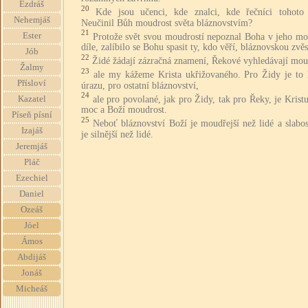
Ezdráš
20
Kde jsou učenci, kde znalci, kde řečníci tohoto
Nehemjáš
Neučinil Bůh moudrost světa bláznovstvím?
21
Ester
Protože svět svou moudrostí nepoznal Boha v jeho m
díle, zalíbilo se Bohu spasit ty, kdo věří, bláznovskou zvěs
Jób
22
Židé žádají zázračná znamení, Řekové vyhledávají mou
Žalmy
23
ale my kážeme Krista ukřižovaného. Pro Židy je to
Přísloví
úrazu, pro ostatní bláznovství,
24
ale pro povolané, jak pro Židy, tak pro Řeky, je Krist
Kazatel
moc a Boží moudrost.
Píseň písní
25
Neboť bláznovství Boží je moudřejší než lidé a slabo
Izajáš
je silnější než lidé.
Jeremjáš
Pláč
Ezechiel
Daniel
Ozeáš
Jóel
Ámos
Abdijáš
Jonáš
Micheáš