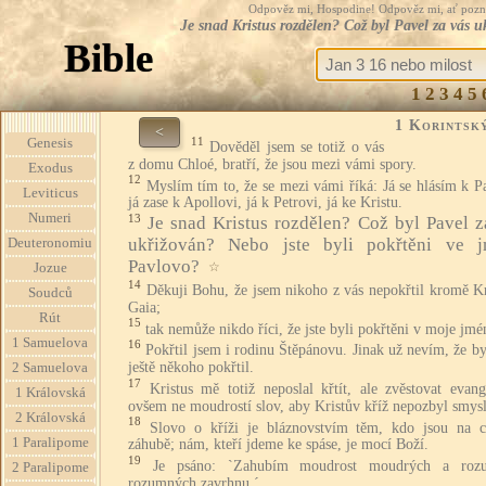
Odpověz mi, Hospodine! Odpověz mi, ať pozná te
Je snad Kristus rozdělen? Což byl Pavel za vás 
Bible
1
2
3
4
5
1 Korintsk
<
11
Genesis
Dověděl jsem se totiž o vás
z domu Chloé, bratří, že jsou mezi vámi spory.
Exodus
12
Myslím tím to, že se mezi vámi říká: Já se hlásím k P
Leviticus
já zase k Apollovi, já k Petrovi, já ke Kristu.
Numeri
13
Je snad Kristus rozdělen? Což byl Pavel z
ukřižován? Nebo jste byli pokřtěni ve 
Deuteronomiu
Pavlovo?
☆
Jozue
14
Děkuji Bohu, že jsem nikoho z vás nepokřtil kromě Kr
Soudců
Gaia;
Rút
15
tak nemůže nikdo říci, že jste byli pokřtěni v moje jmé
1 Samuelova
16
Pokřtil jsem i rodinu Štěpánovu. Jinak už nevím, že b
ještě někoho pokřtil.
2 Samuelova
17
Kristus mě totiž neposlal křtít, ale zvěstovat evan
1 Královská
ovšem ne moudrostí slov, aby Kristův kříž nepozbyl smys
2 Královská
18
Slovo o kříži je bláznovstvím těm, kdo jsou na c
1 Paralipome
záhubě; nám, kteří jdeme ke spáse, je mocí Boží.
19
Je psáno: `Zahubím moudrost moudrých a roz
2 Paralipome
rozumných zavrhnu.´