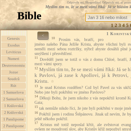
Odpověz mi, Hospodine! Odpověz mi, ať pozná te
Myslím tím to, že se mezi vámi říká: Já se hlásím k
Bible
1
2
3
4
5
1 Korintsk
<
10
Genesis
Prosím vás, bratří, pro
jméno našeho Pána Ježíše Krista, abyste všichni byli sv
Exodus
neměli mezi sebou roztržky, nýbrž abyste dosáhli plné j
Leviticus
smýšlení i přesvědčení.
11
Numeri
Dověděl jsem se totiž o vás z domu Chloé, bratří, ž
mezi vámi spory.
Deuteronomiu
12
Myslím tím to, že se mezi vámi říká: Já se 
Jozue
k Pavlovi, já zase k Apollovi, já k Petrovi, 
Soudců
Kristu.
☆
Rút
13
Je snad Kristus rozdělen? Což byl Pavel za vás ukři
Nebo jste byli pokřtěni ve jméno Pavlovo?
1 Samuelova
14
Děkuji Bohu, že jsem nikoho z vás nepokřtil kromě Kr
2 Samuelova
Gaia;
1 Královská
15
tak nemůže nikdo říci, že jste byli pokřtěni v moje jmé
2 Královská
16
Pokřtil jsem i rodinu Štěpánovu. Jinak už nevím, že b
ještě někoho pokřtil.
1 Paralipome
17
Kristus mě totiž neposlal křtít, ale zvěstovat evan
2 Paralipome
ovšem ne moudrostí slov, aby Kristův kříž nepozbyl smys