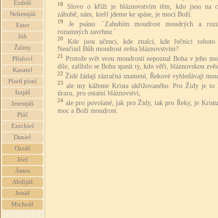
Ezdráš
18
Slovo o kříži je bláznovstvím těm, kdo jsou na c
záhubě; nám, kteří jdeme ke spáse, je mocí Boží.
Nehemjáš
19
Je psáno: `Zahubím moudrost moudrých a roz
Ester
rozumných zavrhnu.´
Jób
20
Kde jsou učenci, kde znalci, kde řečníci tohoto
Žalmy
Neučinil Bůh moudrost světa bláznovstvím?
21
Protože svět svou moudrostí nepoznal Boha v jeho m
Přísloví
díle, zalíbilo se Bohu spasit ty, kdo věří, bláznovskou zvěs
Kazatel
22
Židé žádají zázračná znamení, Řekové vyhledávají mou
Píseň písní
23
ale my kážeme Krista ukřižovaného. Pro Židy je to
Izajáš
úrazu, pro ostatní bláznovství,
24
ale pro povolané, jak pro Židy, tak pro Řeky, je Krist
Jeremjáš
moc a Boží moudrost.
Pláč
Ezechiel
Daniel
Ozeáš
Jóel
Ámos
Abdijáš
Jonáš
Micheáš