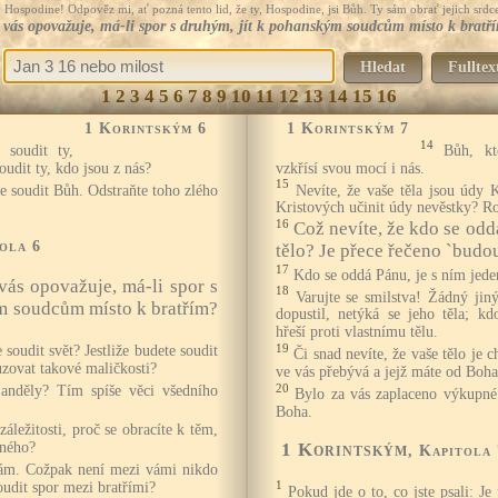
Hospodine! Odpověz mi, ať pozná tento lid, že ty, Hospodine, jsi Bůh. Ty sám obrať jejich srdce
 z vás opovažuje, má-li spor s druhým, jít k pohanským soudcům místo k bratř
Hledat
Fulltex
1
2
3
4
5
6
7
8
9
10
11
12
13
14
15
16
1 Korintským 6
1 Korintským 7
14
 soudit ty,
Bůh, kt
udit ty, kdo jsou z nás?
vzkřísí svou mocí i nás.
15
e soudit Bůh. Odstraňte toho zlého
Nevíte, že vaše těla jsou údy
Kristových učinit údy nevěstky? R
16
Což nevíte, že kdo se oddá
tola 6
tělo? Je přece řečeno `budou
17
Kdo se oddá Pánu, je s ním jede
 vás opovažuje, má-li spor s
18
Varujte se smilstva! Žádný jin
m soudcům místo k bratřím?
dopustil, netýká se jeho těla; kd
hřeší proti vlastnímu tělu.
19
 soudit svět? Jestliže budete soudit
Či snad nevíte, že vaše tělo je
uzovat takové maličkosti?
ve vás přebývá a jejž máte od Boha
20
 anděly? Tím spíše věci všedního
Bylo za vás zaplaceno výkupné
Boha.
záležitosti, proč se obracíte k těm,
1 Korintským
čného?
, Kapitola 
ám. Cožpak není mezi vámi nikdo
1
udit spor mezi bratřími?
Pokud jde o to, co jste psali: Je