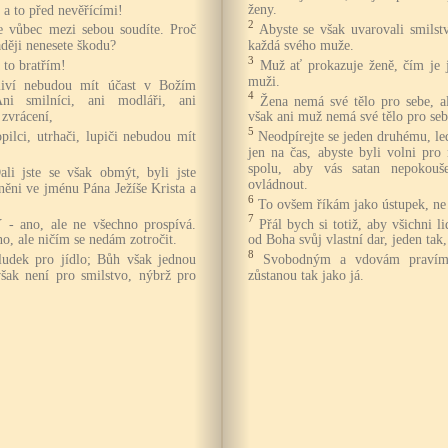
ženy.
, a to před nevěřícími!
2
Abyste se však uvarovali smils
se vůbec mezi sebou soudíte. Proč
každá svého muže.
aději nenesete škodu?
3
Muž ať prokazuje ženě, čím je 
 to bratřím!
muži.
dliví nebudou mít účast v Božím
4
Žena nemá své tělo pro sebe, 
ni smilníci, ani modláři, ani
však ani muž nemá své tělo pro seb
 zvrácení,
5
Neodpírejte se jeden druhému, l
opilci, utrhači, lupiči nebudou mít
jen na čas, abyste byli volni pr
spolu, aby vás satan nepokouš
ali jste se však obmýt, byli jste
ovládnout.
lněni ve jménu Pána Ježíše Krista a
6
To ovšem říkám jako ústupek, ne 
7
Přál bych si totiž, aby všichni l
 - ano, ale ne všechno prospívá.
od Boha svůj vlastní dar, jeden tak,
o, ale ničím se nedám zotročit.
8
Svobodným a vdovám pravím,
aludek pro jídlo; Bůh však jednou
zůstanou tak jako já.
šak není pro smilstvo, nýbrž pro