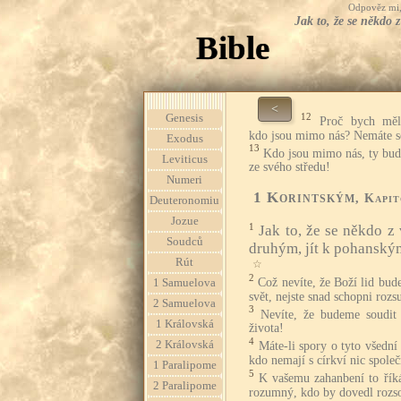
Odpověz mi, 
Jak to, že se někdo
Bible
<
12
Genesis
Proč bych měl
kdo jsou mimo nás? Nemáte so
Exodus
13
Kdo jsou mimo nás, ty bud
Leviticus
ze svého středu!
Numeri
1 Korintským
, Kapi
Deuteronomiu
Jozue
1
Jak to, že se někdo z
Soudců
druhým, jít k pohanský
Rút
☆
2
Což nevíte, že Boží lid bude
1 Samuelova
svět, nejste snad schopni rozs
2 Samuelova
3
Nevíte, že budeme soudit
1 Královská
života!
4
2 Královská
Máte-li spory o tyto všední 
kdo nemají s církví nic spole
1 Paralipome
5
K vašemu zahanbení to řík
2 Paralipome
rozumný, kdo by dovedl rozso