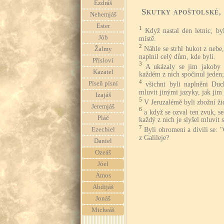
Ezdráš
Skutky apoštolské
,
Nehemjáš
Ester
1
Když nastal den letnic, b
Jób
místě.
2
Náhle se strhl hukot z nebe
Žalmy
naplnil celý dům, kde byli.
Přísloví
3
A ukázaly se jim jakoby 
Kazatel
každém z nich spočinul jeden;
4
Píseň písní
všichni byli naplněni Du
mluvit jinými jazyky, jak ji
Izajáš
5
V Jeruzalémě byli zbožní ži
Jeremjáš
6
a když se ozval ten zvuk, se
Pláč
každý z nich je slyšel mluvit s
7
Byli ohromeni a divili se: "
Ezechiel
z Galileje?
Daniel
Ozeáš
Jóel
Ámos
Abdijáš
Jonáš
Micheáš