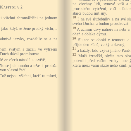
na všechny lidi, synové vaši a
 Kapitola 2
prorockém vytržení, vaši mláden
starci budou mít sny.
18
yli všichni shromážděni na jednom
I na své služebníky a na své s
svého Ducha, a budou prorokovat.
19
, jako když se žene prudký vichr, a
A učiním divy nahoře na nebi a 
oheň a oblaka dýmu.
20
ohnivé jazyky, rozdělily se a na
Slunce se obrátí v temnotu a
přijde den Páně, velký a slavný;
21
chem svatým a začali ve vytržení
a každý, kdo vzývá jméno Páně,
m Duch dával promlouvat.
22
Muži izraelští, slyšte tato sl
dé ze všech národů na světě,
potvrdil před vašimi zraky mocn
která mezi vámi skrze něho činil, j
šlo se jich mnoho a užasli, protože
vou vlastní řečí.
Což nejsou všichni, kteří tu mluví,