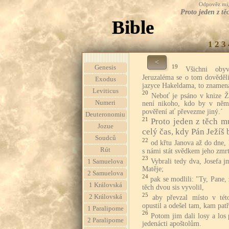
Odpověz mi, 
Proto jeden z tě
Bible
1
2
3
<
19
Genesis
Všichni obyv
Jeruzaléma se o tom dověděli
Exodus
jazyce Hakeldama, to znamen
Leviticus
20
Neboť je psáno v knize Ž
Numeri
není nikoho, kdo by v něm 
pověření ať převezme jiný.´
Deuteronomiu
21
Proto jeden z těch mu
Jozue
celý čas, kdy Pán Ježíš 
Soudců
22
od křtu Janova až do dne, 
Rút
s námi stát svědkem jeho zmr
23
Vybrali tedy dva, Josefa 
1 Samuelova
Matěje;
2 Samuelova
24
pak se modlili: "Ty, Pane, 
1 Královská
těch dvou sis vyvolil,
25
2 Královská
aby převzal místo v této
opustil a odešel tam, kam patř
1 Paralipome
26
Potom jim dali losy a los 
2 Paralipome
jedenácti apoštolům.