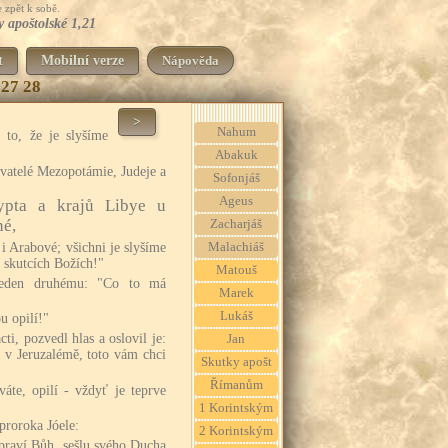
 zpět k sobě.
y apoštolské 1,21
t
Mobilní verze
Nápověda
27
28
>
Nahum
k to, že je slyšíme
Abakuk
vatelé Mezopotámie, Judeje a
Sofonjáš
Ageus
ypta a krajů Libye u
né,
Zacharjáš
i Arabové; všichni je slyšíme
Malachiáš
h skutcích Božích!"
Matouš
 jeden druhému: "Co to má
Marek
Lukáš
u opilí!"
ti, pozvedl hlas a oslovil je:
Jan
e v Jeruzalémě, toto vám chci
Skutky apošt
Římanům
váte, opilí - vždyť je teprve
1 Korintským
 proroka Jóele:
2 Korintským
 praví Bůh, sešlu svého Ducha