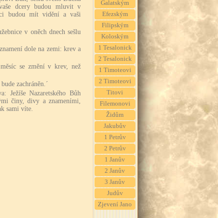
Galatským
 vaše dcery budou mluvit v
ci budou mít vidění a vaši
Efezským
Filipským
lužebnice v oněch dnech sešlu
Koloským
1 Tesalonick
znamení dole na zemi: krev a
2 Tesalonick
 měsíc se změní v krev, než
1 Timoteovi
2 Timoteovi
 bude zachráněn.´
Titovi
ova: Ježíše Nazaretského Bůh
ými činy, divy a znameními,
Filemonovi
ak sami víte.
Židům
Jakubův
1 Petrův
2 Petrův
1 Janův
2 Janův
3 Janův
Judův
Zjevení Jano