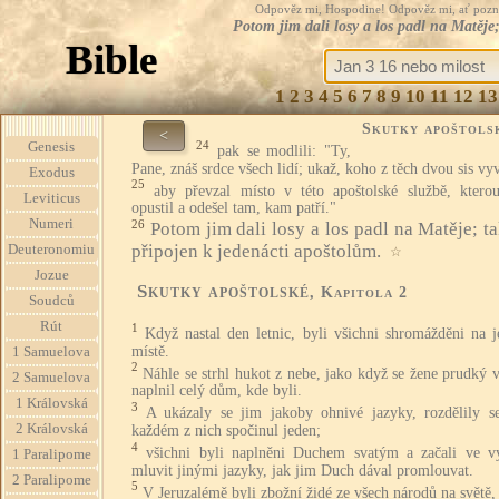
Odpověz mi, Hospodine! Odpověz mi, ať pozná te
Potom jim dali losy a los padl na Matěje;
Bible
1
2
3
4
5
6
7
8
9
10
11
12
13
Skutky apoštols
<
24
Genesis
pak se modlili: "Ty,
Pane, znáš srdce všech lidí; ukaž, koho z těch dvou sis vyv
Exodus
25
aby převzal místo v této apoštolské službě, kterou
Leviticus
opustil a odešel tam, kam patří."
Numeri
26
Potom jim dali losy a los padl na Matěje; t
připojen k jedenácti apoštolům.
Deuteronomiu
☆
Jozue
Skutky apoštolské
, Kapitola 2
Soudců
Rút
1
Když nastal den letnic, byli všichni shromážděni na 
místě.
1 Samuelova
2
Náhle se strhl hukot z nebe, jako když se žene prudký v
2 Samuelova
naplnil celý dům, kde byli.
1 Královská
3
A ukázaly se jim jakoby ohnivé jazyky, rozdělily s
2 Královská
každém z nich spočinul jeden;
4
všichni byli naplněni Duchem svatým a začali ve vy
1 Paralipome
mluvit jinými jazyky, jak jim Duch dával promlouvat.
2 Paralipome
5
V Jeruzalémě byli zbožní židé ze všech národů na světě,