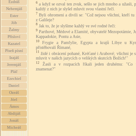
Ezdráš
6
a když se ozval ten zvuk, sešlo se jich mnoho a užasli, 
každý z nich je slyšel mluvit svou vlastní řečí.
Nehemjáš
7
Byli ohromeni a divili se: "Což nejsou všichni, kteří tu
Ester
z Galileje?
Jób
8
Jak to, že je slyšíme každý ve své rodné řeči:
Žalmy
9
Parthové, Médové a Elamité, obyvatelé Mezopotámie, Ju
Kappadokie, Pontu a Asie,
Přísloví
10
Frygie a Pamfylie, Egypta a krajů Libye u Ky
Kazatel
přistěhovalí Římané,
Píseň písní
11
židé i obrácení pohané, Kréťané i Arabové; všichni je 
Izajáš
mluvit v našich jazycích o velikých skutcích Božích!"
12
Žasli a v rozpacích říkali jeden druhému: "Co
Jeremjáš
znamenat?"
Pláč
Ezechiel
Daniel
Ozeáš
Jóel
Ámos
Abdijáš
Jonáš
Micheáš