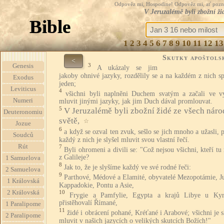
Odpověz mi, Hospodine! Odpověz mi, ať pozná te
V Jeruzalémě byli zbožní ži
Bible
1
2
3
4
5
6
7
8
9
10
11
12
13
Skutky apoštols
<
3
Genesis
A ukázaly se jim
jakoby ohnivé jazyky, rozdělily se a na každém z nich s
Exodus
jeden;
Leviticus
4
všichni byli naplněni Duchem svatým a začali ve vy
Numeri
mluvit jinými jazyky, jak jim Duch dával promlouvat.
5
V Jeruzalémě byli zbožní židé ze všech náro
Deuteronomiu
světě,
☆
Jozue
6
a když se ozval ten zvuk, sešlo se jich mnoho a užasli, 
Soudců
každý z nich je slyšel mluvit svou vlastní řečí.
Rút
7
Byli ohromeni a divili se: "Což nejsou všichni, kteří tu
z Galileje?
1 Samuelova
8
Jak to, že je slyšíme každý ve své rodné řeči:
2 Samuelova
9
Parthové, Médové a Elamité, obyvatelé Mezopotámie, Ju
1 Královská
Kappadokie, Pontu a Asie,
2 Královská
10
Frygie a Pamfylie, Egypta a krajů Libye u Ky
přistěhovalí Římané,
1 Paralipome
11
židé i obrácení pohané, Kréťané i Arabové; všichni je 
2 Paralipome
mluvit v našich jazycích o velikých skutcích Božích!"