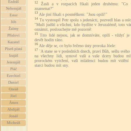
Ezdráš
12
Žasli a v rozpacích říkali jeden druhému: "Co
znamenat?"
Nehemjáš
13
Ale jiní říkali s posměškem: "Jsou opilí!"
Ester
14
Tu vystoupil Petr spolu s jedenácti, pozvedl hlas a oslo
Jób
"Muži judští a všichni, kdo bydlíte v Jeruzalémě, toto v
Žalmy
oznámit, poslouchejte mě pozorně:
15
Tito lidé nejsou, jak se domníváte, opilí - vždyť je
Přísloví
devět hodin ráno.
Kazatel
16
Ale děje se, co bylo řečeno ústy proroka Jóele:
Píseň písní
17
`A stane se v posledních dnech, praví Bůh, sešlu svéh
Izajáš
na všechny lidi, synové vaši a vaše dcery budou ml
prorockém vytržení, vaši mládenci budou mít vidění 
Jeremjáš
starci budou mít sny.
Pláč
Ezechiel
Daniel
Ozeáš
Jóel
Ámos
Abdijáš
Jonáš
Micheáš