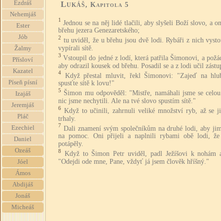
Lukáš
Ezdráš
, Kapitola 5
Nehemjáš
1
Jednou se na něj lidé tlačili, aby slyšeli Boží slovo, a on
Ester
břehu jezera Genezaretského;
Jób
2
tu uviděl, že u břehu jsou dvě lodi. Rybáři z nich vysto
vypírali sítě.
Žalmy
3
Vstoupil do jedné z lodí, která patřila Šimonovi, a požá
Přísloví
aby odrazil kousek od břehu. Posadil se a z lodi učil zástu
Kazatel
4
Když přestal mluvit, řekl Šimonovi: "Zajeď na hlu
Píseň písní
spusťte sítě k lovu!"
5
Šimon mu odpověděl: "Mistře, namáhali jsme se celou
Izajáš
nic jsme nechytili. Ale na tvé slovo spustím sítě."
Jeremjáš
6
Když to učinili, zahrnuli veliké množství ryb, až se j
Pláč
trhaly.
7
Ezechiel
Dali znamení svým společníkům na druhé lodi, aby jim 
na pomoc. Oni přijeli a naplnili rybami obě lodi, že
Daniel
potápěly.
Ozeáš
8
Když to Šimon Petr uviděl, padl Ježíšovi k nohám a
"Odejdi ode mne, Pane, vždyť já jsem člověk hříšný."
Jóel
Ámos
Abdijáš
Jonáš
Micheáš