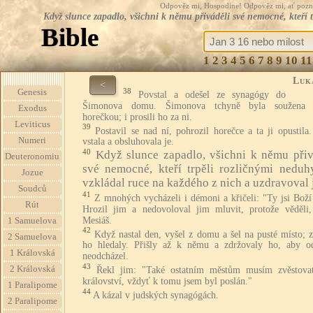
Odpověz mi, Hospodine! Odpověz mi, ať pozná te
Když slunce zapadlo, všichni k němu přiváděli své nemocné, kteří 
Bible
1
2
3
4
5
6
7
8
9
10
11
Luk
<
38
Genesis
Povstal a odešel ze synagógy do
Šimonova domu. Šimonova tchyně byla soužena s
Exodus
horečkou; i prosili ho za ni.
Leviticus
39
Postavil se nad ní, pohrozil horečce a ta ji opustila
Numeri
vstala a obsluhovala je.
40
Když slunce zapadlo, všichni k němu přiv
Deuteronomiu
své nemocné, kteří trpěli rozličnými neduh
Jozue
vzkládal ruce na každého z nich a uzdravoval 
Soudců
41
Z mnohých vycházeli i démoni a křičeli: "Ty jsi Boží
Rút
Hrozil jim a nedovoloval jim mluvit, protože věděli,
Mesiáš.
1 Samuelova
42
Když nastal den, vyšel z domu a šel na pusté místo; 
2 Samuelova
ho hledaly. Přišly až k němu a zdržovaly ho, aby o
1 Královská
neodcházel.
43
2 Královská
Řekl jim: "Také ostatním městům musím zvěstova
království, vždyť k tomu jsem byl poslán."
1 Paralipome
44
A kázal v judských synagógách.
2 Paralipome