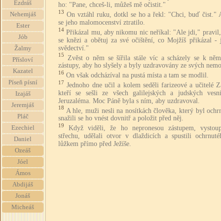
Ezdráš
ho: "Pane, chceš-li, můžeš mě očistit."
13
On vztáhl ruku, dotkl se ho a řekl: "Chci, buď čist."
Nehemjáš
se jeho malomocenství ztratilo.
Ester
14
Přikázal mu, aby nikomu nic neříkal: "Ale jdi," pravil
Jób
se knězi a obětuj za své očištění, co Mojžíš přikázal -
svědectví."
Žalmy
15
Zvěst o něm se šířila stále víc a scházely se k něm
Přísloví
zástupy, aby ho slyšely a byly uzdravovány ze svých nemo
Kazatel
16
On však odcházíval na pustá místa a tam se modlil.
Píseň písní
17
Jednoho dne učil a kolem seděli farizeové a učitelé 
kteří se sešli ze všech galilejských a judských vesn
Izajáš
Jeruzaléma. Moc Páně byla s ním, aby uzdravoval.
Jeremjáš
18
A hle, muži nesli na nosítkách člověka, který byl ochr
Pláč
snažili se ho vnést dovnitř a položit před něj.
19
Když viděli, že ho nepronesou zástupem, vystoup
Ezechiel
střechu, udělali otvor v dlaždicích a spustili ochrnuté
Daniel
lůžkem přímo před Ježíše.
Ozeáš
Jóel
Ámos
Abdijáš
Jonáš
Micheáš