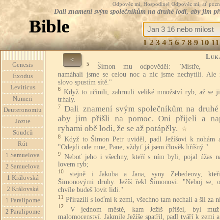
Odpověz mi, Hospodine! Odpověz mi, ať pozná te
Dali znamení svým společníkům na druhé lodi, aby jim přišl
Bible
1
2
3
4
5
6
7
8
9
10
11
Luk
<
5
Genesis
Šimon mu odpověděl: "Mistře,
namáhali jsme se celou noc a nic jsme nechytili. Ale 
Exodus
slovo spustím sítě."
Leviticus
6
Když to učinili, zahrnuli veliké množství ryb, až se j
Numeri
trhaly.
7
Dali znamení svým společníkům na druhé 
Deuteronomiu
aby jim přišli na pomoc. Oni přijeli a nap
Jozue
rybami obě lodi, že se až potápěly.
☆
Soudců
8
Když to Šimon Petr uviděl, padl Ježíšovi k nohám a
Rút
"Odejdi ode mne, Pane, vždyť já jsem člověk hříšný."
9
1 Samuelova
Neboť jeho i všechny, kteří s ním byli, pojal úžas n
lovem ryb;
2 Samuelova
10
stejně i Jakuba a Jana, syny Zebedeovy, kteř
1 Královská
Šimonovými druhy. Ježíš řekl Šimonovi: "Neboj se, o
2 Královská
chvíle budeš lovit lidi."
11
Přirazili s loďmi k zemi, všechno tam nechali a šli za 
1 Paralipome
12
V jednom městě, kam Ježíš přišel, byl muž
2 Paralipome
malomocenství. Jakmile Ježíše spatřil, padl tváří k zemi a