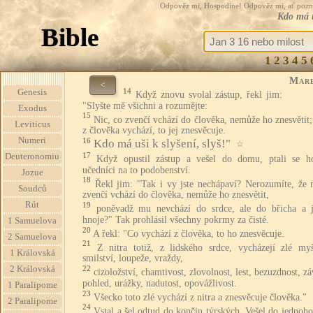
Odpověz mi, Hospodine! Odpověz mi, ať pozná te
Kdo má u
Bible
1
2
3
4
5
Mar
<
14
Genesis
Když znovu svolal zástup, řekl jim:
"Slyšte mě všichni a rozumějte:
Exodus
15
Nic, co zvenčí vchází do člověka, nemůže ho znesvětit;
Leviticus
z člověka vychází, to jej znesvěcuje.
Numeri
16
Kdo má uši k slyšení, slyš!"
☆
17
Deuteronomiu
Když opustil zástup a vešel do domu, ptali se h
učedníci na to podobenství.
Jozue
18
Řekl jim: "Tak i vy jste nechápaví? Nerozumíte, že n
Soudců
zvenčí vchází do člověka, nemůže ho znesvětit,
Rút
19
poněvadž mu nevchází do srdce, ale do břicha a 
hnoje?" Tak prohlásil všechny pokrmy za čisté.
1 Samuelova
20
A řekl: "Co vychází z člověka, to ho znesvěcuje.
2 Samuelova
21
Z nitra totiž, z lidského srdce, vycházejí zlé myš
1 Královská
smilství, loupeže, vraždy,
2 Královská
22
cizoložství, chamtivost, zlovolnost, lest, bezuzdnost, zá
pohled, urážky, nadutost, opovážlivost.
1 Paralipome
23
Všecko toto zlé vychází z nitra a znesvěcuje člověka."
2 Paralipome
24
Vstal a šel odtud do končin týrských. Vešel do jedno