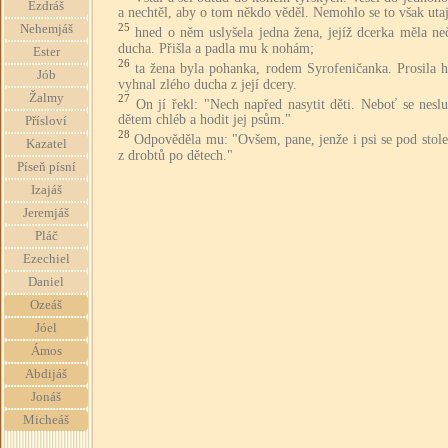
Ezdráš
a nechtěl, aby o tom někdo věděl. Nemohlo se to však utaj
25
Nehemjáš
hned o něm uslyšela jedna žena, jejíž dcerka měla ne
ducha. Přišla a padla mu k nohám;
Ester
26
ta žena byla pohanka, rodem Syrofeničanka. Prosila h
Jób
vyhnal zlého ducha z její dcery.
Žalmy
27
On jí řekl: "Nech napřed nasytit děti. Neboť se neslu
dětem chléb a hodit jej psům."
Přísloví
28
Odpověděla mu: "Ovšem, pane, jenže i psi se pod stol
Kazatel
z drobtů po dětech."
Píseň písní
Izajáš
Jeremjáš
Pláč
Ezechiel
Daniel
Ozeáš
Jóel
Ámos
Abdijáš
Jonáš
Micheáš