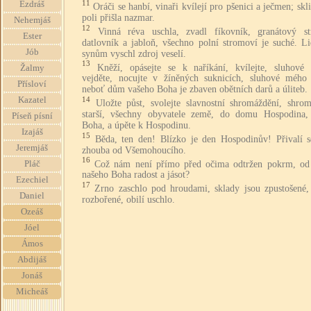
11
Ezdráš
Oráči se hanbí, vinaři kvílejí pro pšenici a ječmen; skl
poli přišla nazmar.
Nehemjáš
12
Vinná réva uschla, zvadl fíkovník, granátový s
Ester
datlovník a jabloň, všechno polní stromoví je suché. L
Jób
synům vyschl zdroj veselí.
13
Kněží, opásejte se k naříkání, kvílejte, sluhové o
Žalmy
vejděte, nocujte v žíněných suknicích, sluhové mého
Přísloví
neboť dům vašeho Boha je zbaven obětních darů a úliteb.
Kazatel
14
Uložte půst, svolejte slavnostní shromáždění, shrom
starší, všechny obyvatele země, do domu Hospodina,
Píseň písní
Boha, a úpěte k Hospodinu.
Izajáš
15
Běda, ten den! Blízko je den Hospodinův! Přivalí s
Jeremjáš
zhouba od Všemohoucího.
16
Což nám není přímo před očima odtržen pokrm, o
Pláč
našeho Boha radost a jásot?
Ezechiel
17
Zrno zaschlo pod hroudami, sklady jsou zpustošené,
Daniel
rozbořené, obilí uschlo.
Ozeáš
Jóel
Ámos
Abdijáš
Jonáš
Micheáš