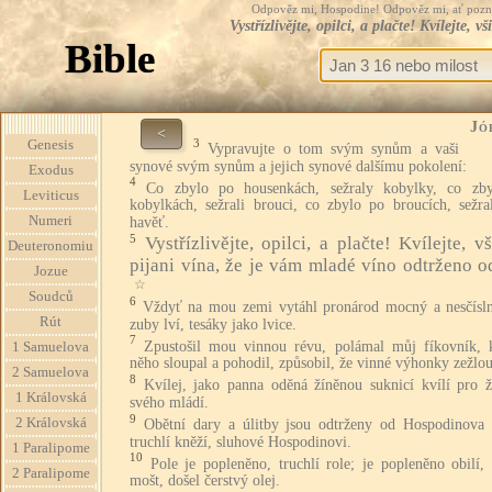
Odpověz mi, Hospodine! Odpověz mi, ať pozná te
Vystřízlivějte, opilci, a plačte! Kvílejte,
Bible
Jó
<
3
Genesis
Vypravujte o tom svým synům a vaši
synové svým synům a jejich synové dalšímu pokolení:
Exodus
4
Co zbylo po housenkách, sežraly kobylky, co zb
Leviticus
kobylkách, sežrali brouci, co zbylo po broucích, sežral
Numeri
havěť.
5
Vystřízlivějte, opilci, a plačte! Kvílejte, v
Deuteronomiu
pijani vína, že je vám mladé víno odtrženo od
Jozue
☆
Soudců
6
Vždyť na mou zemi vytáhl pronárod mocný a nesčísl
Rút
zuby lví, tesáky jako lvice.
7
Zpustošil mou vinnou révu, polámal můj fíkovník, 
1 Samuelova
něho sloupal a pohodil, způsobil, že vinné výhonky zežlou
2 Samuelova
8
Kvílej, jako panna oděná žíněnou suknicí kvílí pro ž
1 Královská
svého mládí.
9
2 Královská
Obětní dary a úlitby jsou odtrženy od Hospodinova
truchlí kněží, sluhové Hospodinovi.
1 Paralipome
10
Pole je popleněno, truchlí role; je popleněno obilí,
2 Paralipome
mošt, došel čerstvý olej.