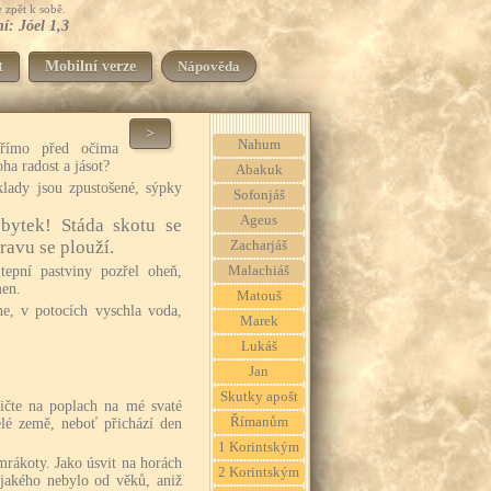
 zpět k sobě.
í: Jóel 1,3
t
Mobilní verze
Nápověda
>
Nahum
římo před očima
a radost a jásot?
Abakuk
lady jsou zpustošené, sýpky
Sofonjáš
Ageus
bytek! Stáda skotu se
bravu se plouží.
Zacharjáš
epní pastviny pozřel oheň,
Malachiáš
men.
Matouš
e, v potocích vyschla voda,
Marek
Lukáš
Jan
Skutky apošt
řičte na poplach na mé svaté
Římanům
elé země, neboť přichází den
1 Korintským
mrákoty. Jako úsvit na horách
2 Korintským
 jakého nebylo od věků, aniž