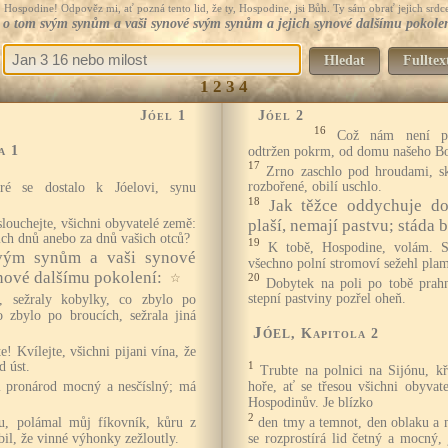
Hospodine! Odpověz mi, ať pozná tento lid, že ty, Hospodine, jsi Bůh. Ty sám obrať jejich srdce
 o tom svým synům a vaši synové svým synům a jejich synové dalšímu pokolen
Hledat
Fulltex
1
2
3
4
Jóel 1
Jóel 2
16
Což nám není p
a 1
odtržen pokrm, od domu našeho Boh
17
Zrno zaschlo pod hroudami, sk
rozbořené, obilí uschlo.
ré se dostalo k Jóelovi, synu
18
Jak těžce oddychuje do
aslouchejte, všichni obyvatelé země:
plaší, nemají pastvu; stáda 
ich dnů anebo za dnů vašich otců?
19
K tobě, Hospodine, volám. St
vým synům a vaši synové
všechno polní stromoví sežehl pla
nové dalšímu pokolení:
☆
20
Dobytek na poli po tobě prahn
stepní pastviny pozřel oheň.
, sežraly kobylky, co zbylo po
o zbylo po broucích, sežrala jiná
Jóel
, Kapitola 2
te! Kvílejte, všichni pijani vína, že
d úst.
1
Trubte na polnici na Sijónu, k
 pronárod mocný a nesčíslný; má
hoře, ať se třesou všichni obyvat
Hospodinův. Je blízko
2
u, polámal můj fíkovník, kůru z
den tmy a temnot, den oblaku a 
bil, že vinné výhonky zežloutly.
se rozprostírá lid četný a mocný,