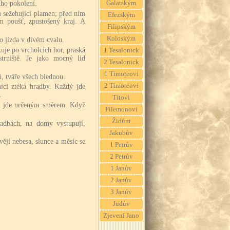
ího pokolení.
Galatským
m sežehující plamen; před ním
Efezským
m poušť, zpustošený kraj. A
Filipským
Koloským
o jízda v divém cvalu.
uje po vrcholcích hor, praská
1 Tesalonick
trniště. Je jako mocný lid
2 Tesalonick
1 Timoteovi
i, tváře všech blednou.
2 Timoteovi
níci ztéká hradby. Každý jde
.
Titovi
ý jde určeným směrem. Když
Filemonovi
Židům
radbách, na domy vystupují,
Jakubův
ějí nebesa, slunce a měsíc se
1 Petrův
2 Petrův
1 Janův
2 Janův
3 Janův
Judův
Zjevení Jano