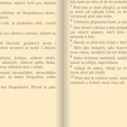
kdy bude po něm až do let posledn
žíněnou suknicí kvílí pro ženicha
3
Před ním je oheň sžírající, za ní
je země jak zahrada Eden, za ní
u odtrženy od Hospodinova domu;
vyváznout před ním nelze.
inovi.
4
Vzhledem připomíná koně, je jak
í role; je popleněno obilí, vyschl
5
Jako hřmící válečná vozba poskak
jak ohnivý plamen, když sžírá s
ejí pro pšenici a ječmen; sklizeň na
seřazený k boji.
6
Národy se před ním svíjejí v křeč
dl fíkovník, granátový strom i
7
 polní stromoví je suché. Lidským
Běží jako bohatýři, jako bojov
svou cestou, neodbočí od své dráhy
8
íkání, kvílejte, sluhové oltáře,
Jeden druhému nepřekáží, každ
h suknicích, sluhové mého Boha,
narazí na oštěpy, neprořidnou,
ven obětních darů a úliteb.
9
vnikají do města, běhají po h
avnostní shromáždění, shromážděte
lezou okny jak zloděj.
země, do domu Hospodina, svého
10
Před ním se roztřese země, zachv
zachmuří a hvězdy ztratí svou zář.
 den Hospodinův! Přivalí se jako