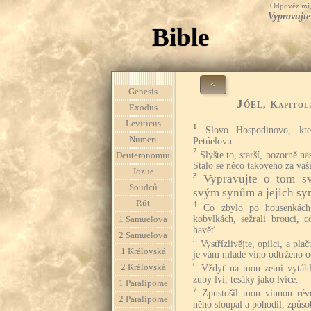
Odpověz mi, 
Vypravujte
Bible
<
Genesis
Jóel
, Kapitol
Exodus
Leviticus
1
Slovo Hospodinovo, kte
Numeri
Petúelovu.
2
Slyšte to, starší, pozorně n
Deuteronomiu
Stalo se něco takového za vaš
Jozue
3
Vypravujte o tom s
Soudců
svým synům a jejich sy
Rút
4
Co zbylo po housenkách
kobylkách, sežrali brouci, c
1 Samuelova
havěť.
2 Samuelova
5
Vystřízlivějte, opilci, a plač
1 Královská
je vám mladé víno odtrženo o
6
2 Královská
Vždyť na mou zemi vytáhl
zuby lví, tesáky jako lvice.
1 Paralipome
7
Zpustošil mou vinnou rév
2 Paralipome
něho sloupal a pohodil, způso