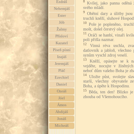
8
Ezdráš
Kvílej, jako panna oděná 
svého mládí.
Nehemjáš
9
Obětní dary a úlitby jso
Ester
truchlí kněží, sluhové Hospod
Jób
10
Pole je popleněno, truchl
mošt, došel čerstvý olej.
Žalmy
11
Oráči se hanbí, vinaři kvíl
Přísloví
poli přišla nazmar.
Kazatel
12
Vinná réva uschla, zva
Píseň písní
datlovník a jabloň, všechno
synům vyschl zdroj veselí.
Izajáš
13
Kněží, opásejte se k nař
Jeremjáš
vejděte, nocujte v žíněnýc
neboť dům vašeho Boha je zba
Pláč
14
Uložte půst, svolejte sl
Ezechiel
starší, všechny obyvatele 
Daniel
Boha, a úpěte k Hospodinu.
15
Ozeáš
Běda, ten den! Blízko je
zhouba od Všemohoucího.
Jóel
Ámos
Abdijáš
Jonáš
Micheáš