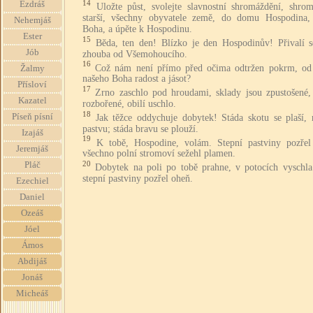
14
Ezdráš
Uložte půst, svolejte slavnostní shromáždění, shrom
starší, všechny obyvatele země, do domu Hospodina,
Nehemjáš
Boha, a úpěte k Hospodinu.
Ester
15
Běda, ten den! Blízko je den Hospodinův! Přivalí s
Jób
zhouba od Všemohoucího.
16
Což nám není přímo před očima odtržen pokrm, o
Žalmy
našeho Boha radost a jásot?
Přísloví
17
Zrno zaschlo pod hroudami, sklady jsou zpustošené,
Kazatel
rozbořené, obilí uschlo.
18
Píseň písní
Jak těžce oddychuje dobytek! Stáda skotu se plaší, 
pastvu; stáda bravu se plouží.
Izajáš
19
K tobě, Hospodine, volám. Stepní pastviny pozřel
Jeremjáš
všechno polní stromoví sežehl plamen.
20
Pláč
Dobytek na poli po tobě prahne, v potocích vyschla
stepní pastviny pozřel oheň.
Ezechiel
Daniel
Ozeáš
Jóel
Ámos
Abdijáš
Jonáš
Micheáš