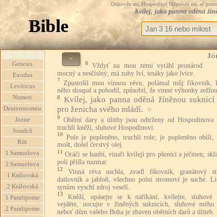
Odpověz mi, Hospodine! Odpověz mi, ať pozná te
Kvílej, jako panna oděná žíně
Bible
Jó
<
6
Genesis
Vždyť na mou zemi vytáhl pronárod
mocný a nesčíslný; má zuby lví, tesáky jako lvice.
Exodus
7
Zpustošil mou vinnou révu, polámal můj fíkovník, 
Leviticus
něho sloupal a pohodil, způsobil, že vinné výhonky zežlou
Numeri
8
Kvílej, jako panna oděná žíněnou suknicí 
pro ženicha svého mládí.
Deuteronomiu
☆
9
Obětní dary a úlitby jsou odtrženy od Hospodinova
Jozue
truchlí kněží, sluhové Hospodinovi.
Soudců
10
Pole je popleněno, truchlí role; je popleněno obilí,
Rút
mošt, došel čerstvý olej.
11
1 Samuelova
Oráči se hanbí, vinaři kvílejí pro pšenici a ječmen; skl
poli přišla nazmar.
2 Samuelova
12
Vinná réva uschla, zvadl fíkovník, granátový s
1 Královská
datlovník a jabloň, všechno polní stromoví je suché. L
2 Královská
synům vyschl zdroj veselí.
13
Kněží, opásejte se k naříkání, kvílejte, sluhové o
1 Paralipome
vejděte, nocujte v žíněných suknicích, sluhové mého
2 Paralipome
neboť dům vašeho Boha je zbaven obětních darů a úliteb.