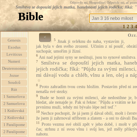
Odpověz mi, Hospodine! Odpověz mi, ať pozná te
Smilstva se dopouští jejich matka, hanebnosti jejich rodička; říká: 
Bible
1
2
3
Oze
<
5
Genesis
Jinak ji svléknu do naha, vystavím ji,
jak byla v den svého zrození. Učiním z ní poušť, obrátí
Exodus
suchopár, umořím ji žízní.
Leviticus
6
Ani nad jejími syny se neslituji, jsou to synové smilstva.
Numeri
7
Smilstva se dopouští jejich matka, haneb
jejich rodička; říká: "Půjdu za svými milenci,
Deuteronomiu
mi dávají vodu a chléb, vlnu a len, olej a ná
Jozue
☆
Soudců
8
Proto zahradím tvou cestu hložím. Postavím před ni ze
Rút
nenašla své stezky.
9
1 Samuelova
Bude se honit za svými milenci, ale nedostihne je, b
hledat, ale nenajde je. Pak si řekne: "Půjdu a vrátím se k
2 Samuelova
prvnímu muži, tehdy mi bývalo lépe než teď."
1 Královská
10
Nechce pochopit, že já jsem jí dával obilí, mošt i čerstv
2 Královská
že jsem ji zahrnoval stříbrem a zlatem - a oni to dávali Ba
11
Proto vezmu své obilí zpět v jeho době, i mošt v př
1 Paralipome
čas; strhnu z ní svou vlnu i svůj len, jež měly přikrýv
2 Paralipome
nahotu.