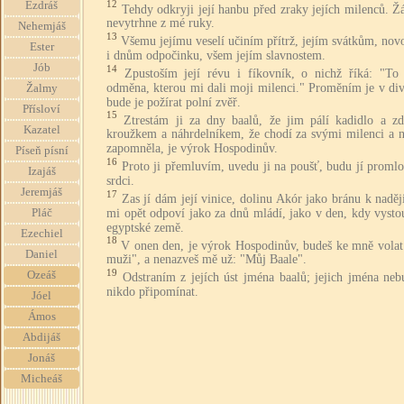
12
Ezdráš
Tehdy odkryji její hanbu před zraky jejích milenců. Ž
nevytrhne z mé ruky.
Nehemjáš
13
Všemu jejímu veselí učiním přítrž, jejím svátkům, no
Ester
i dnům odpočinku, všem jejím slavnostem.
Jób
14
Zpustoším její révu i fíkovník, o nichž říká: "To
odměna, kterou mi dali moji milenci." Proměním je v div
Žalmy
bude je požírat polní zvěř.
Přísloví
15
Ztrestám ji za dny baalů, že jim pálí kadidlo a zd
Kazatel
kroužkem a náhrdelníkem, že chodí za svými milenci a 
zapomněla, je výrok Hospodinův.
Píseň písní
16
Proto ji přemluvím, uvedu ji na poušť, budu jí proml
Izajáš
srdci.
Jeremjáš
17
Zas jí dám její vinice, dolinu Akór jako bránu k nadě
mi opět odpoví jako za dnů mládí, jako v den, kdy vysto
Pláč
egyptské země.
Ezechiel
18
V onen den, je výrok Hospodinův, budeš ke mně volat
Daniel
muži", a nenazveš mě už: "Můj Baale".
19
Ozeáš
Odstraním z jejích úst jména baalů; jejich jména neb
nikdo připomínat.
Jóel
Ámos
Abdijáš
Jonáš
Micheáš