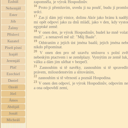
zapomněla, je výrok Hospodinův.
Ezdráš
16
Proto ji přemluvím, uvedu ji na poušť, budu jí proml
Nehemjáš
srdci.
Ester
17
Zas jí dám její vinice, dolinu Akór jako bránu k nadě
Jób
mi opět odpoví jako za dnů mládí, jako v den, kdy vysto
egyptské země.
Žalmy
18
V onen den, je výrok Hospodinův, budeš ke mně volat
Přísloví
muži", a nenazveš mě už: "Můj Baale".
Kazatel
19
Odstraním z jejích úst jména baalů; jejich jména neb
nikdo připomínat.
Píseň písní
20
V onen den pro ně uzavřu smlouvu s polní zvě
Izajáš
nebeským ptactvem i se zeměplazy. Vymýtím ze země luk,
Jeremjáš
válku a dám jim uléhat v bezpečí.
21
Zasnoubím si tě navěky, zasnoubím si tě spravedln
Pláč
právem, milosrdenstvím a slitováním,
Ezechiel
22
zasnoubím si tě věrností a poznáš Hospodina.
Daniel
23
V onen den odpoví, je výrok Hospodinův, odpovím n
Ozeáš
a ona odpovědí zemi,
Jóel
Ámos
Abdijáš
Jonáš
Micheáš