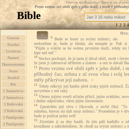
Odpověz mi, Hospodine! Odpověz mi, ať pozná te
Proto vezmu své obilí zpět v jeho době, i mošt v příhodný 
Bible
1
2
3
Oze
<
9
Genesis
Bude se honit za svými milenci, ale
nedostihne je, bude je hledat, ale nenajde je. Pak si 
Exodus
"Půjdu a vrátím se ke svému prvnímu muži, tehdy mi 
Leviticus
lépe než teď."
10
Numeri
Nechce pochopit, že já jsem jí dával obilí, mošt i čerstv
že jsem ji zahrnoval stříbrem a zlatem - a oni to dávali Ba
Deuteronomiu
11
Proto vezmu své obilí zpět v jeho době, i m
Jozue
příhodný čas; strhnu z ní svou vlnu i svůj le
Soudců
měly přikrývat její nahotu.
☆
Rút
12
Tehdy odkryji její hanbu před zraky jejích milenců. Ž
nevytrhne z mé ruky.
1 Samuelova
13
Všemu jejímu veselí učiním přítrž, jejím svátkům, no
2 Samuelova
i dnům odpočinku, všem jejím slavnostem.
1 Královská
14
Zpustoším její révu i fíkovník, o nichž říká: "To
2 Královská
odměna, kterou mi dali moji milenci." Proměním je v div
bude je požírat polní zvěř.
1 Paralipome
15
Ztrestám ji za dny baalů, že jim pálí kadidlo a zd
2 Paralipome
kroužkem a náhrdelníkem, že chodí za svými milenci a 