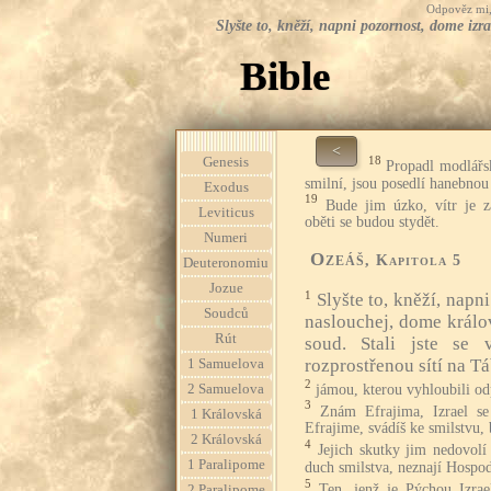
Odpověz mi, 
Slyšte to, kněží, napni pozornost, dome izr
Bible
<
18
Genesis
Propadl modlářs
smilní, jsou posedlí hanebnou 
Exodus
19
Bude jim úzko, vítr je z
Leviticus
oběti se budou stydět.
Numeri
Ozeáš
, Kapitola 5
Deuteronomiu
Jozue
1
Slyšte to, kněží, napn
Soudců
naslouchej, dome králo
Rút
soud. Stali jste se
rozprostřenou sítí na T
1 Samuelova
2
jámou, kterou vyhloubili odp
2 Samuelova
3
Znám Efrajima, Izrael s
1 Královská
Efrajime, svádíš ke smilstvu,
2 Královská
4
Jejich skutky jim nedovolí 
1 Paralipome
duch smilstva, neznají Hospod
5
Ten, jenž je Pýchou Izrael
2 Paralipome