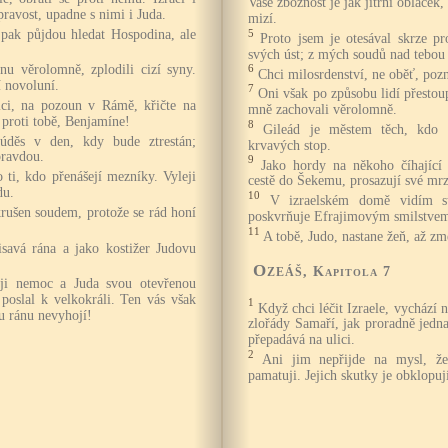
Vaše zbožnost je jak jitřní obláček,
ravost, upadne s nimi i Juda.
mizí.
ak půjdou hledat Hospodina, ale
5
Proto jsem je otesával skrze pr
svých úst; z mých soudů nad tebou t
nu věrolomně, zplodili cizí syny.
6
Chci milosrdenství, ne oběť, poz
í novoluní.
7
Oni však po způsobu lidí přestou
ici, na pozoun v Rámě, křičte na
mně zachovali věrolomně.
proti tobě, Benjamíne!
8
Gileád je městem těch, kdo 
úděs v den, kdy bude ztrestán;
krvavých stop.
pravdou.
9
Jako hordy na někoho číhající 
 ti, kdo přenášejí mezníky. Vyleji
cestě do Šekemu, prosazují své mrz
du.
10
V izraelském domě vidím st
rušen soudem, protože se rád honí
poskvrňuje Efrajimovým smilstve
11
A tobě, Judo, nastane žeň, až zm
savá rána a jako kostižer Judovu
Ozeáš
, Kapitola 7
oji nemoc a Juda svou otevřenou
 poslal k velkokráli. Ten vás však
1
Když chci léčit Izraele, vychází 
u ránu nevyhojí!
zlořády Samaří, jak proradně jedna
přepadává na ulici.
2
Ani jim nepřijde na mysl, že
pamatuji. Jejich skutky je obklopu