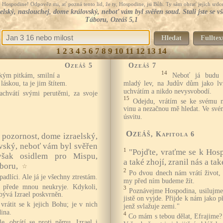
Hospodine! Odpověz mi, ať pozná tento lid, že ty, Hospodine, jsi Bůh. Ty sám obrať jejich srdce
aelský, naslouchej, dome královský, neboť vám byl svěřen soud. Stali jste se v
Táboru, Ozeáš 5,1
Hledat
Fulltex
1
2
3
4
5
6
7
8
9
10
11
12
13
14
Ozeáš 5
Ozeáš 7
14
kým pitkám, smilní a
Neboť já budu 
láskou, ta je jim štítem.
mladý lev, na Judův dům jako lví
uchvátím a nikdo nevysvobodí.
achvátí svými perutěmi, za svoje
15
Odejdu, vrátím se ke svému m
vinu a nezačnou mě hledat. Ve své
úsvitu.
Ozeáš
, Kapitola 6
i pozornost, dome izraelský,
vský, neboť vám byl svěřen
1
"Pojďte, vraťme se k Hos
 však osidlem pro Mispu,
a také zhojí, zranil nás a ta
áboru,
☆
2
Po dvou dnech nám vrátí život, 
adlíci. Ale já je všechny ztrestám.
my před ním budeme žít.
e přede mnou neukryje. Kdykoli,
3
Poznávejme Hospodina, usilujme 
 bývá Izrael poskvrněn.
jistě on vyjde. Přijde k nám jako př
vrátit se k jejich Bohu; je v nich
jenž svlažuje zemi."
ina.
4
Co mám s tebou dělat, Efrajime?
e, obrátí se proti němu. Izrael i