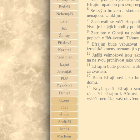
Efrajim upadnou pro svoji nep
Ezdráš
6
Se svým bravem a skotem p
Nehemjáš
nenajdou. Unikl jim.
7
Ester
Zachovali se vůči Hospodi
Nyní je i s jejich podíly pohlt
Jób
8
Zatrubte v Gibeji na poln
Žalmy
poplach v Bét-ávenu! Táhnou 
9
Přísloví
Efrajim bude vzbuzovat 
izraelské kmeny seznamuji s 
Kazatel
10
Judští velmožové jsou jako
Píseň písní
na ně svou prchlivost jako vo
Izajáš
11
Efrajim bude poroben a zk
za žvástem.
Jeremjáš
12
Budu Efrajimovi jako hni
Pláč
domu.
Ezechiel
13
Když spatřil Efrajim sv
Daniel
ránu, šel Efrajim k Ašúrovi,
vyléčit nemůže, vaši otevřeno
Ozeáš
Jóel
Ámos
Abdijáš
Jonáš
Micheáš