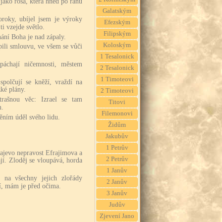
 jako rosa, která hned po ránu
Galatským
oroky, ubíjel jsem je výroky
Efezským
i vzejde světlo.
Filipským
nání Boha je nad zápaly.
Koloským
pili smlouvu, ve všem se vůči
1 Tesalonick
páchají ničemnosti, městem
2 Tesalonick
1 Timoteovi
spolčují se kněží, vraždí na
ké plány.
2 Timoteovi
rašnou věc: Izrael se tam
Titovi
m.
Filemonovi
ěním úděl svého lidu.
Židům
Jakubův
1 Petrův
najevo nepravost Efrajimova a
2 Petrův
jí. Zloděj se vloupává, horda
1 Janův
 na všechny jejich zlořády
2 Janův
jí, mám je před očima.
3 Janův
Judův
Zjevení Jano