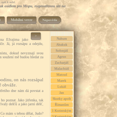
 zpět k sobě.
šak osidlem pro Mispu, rozprostřenou sítí na
t
Mobilní verze
Nápověda
>
Nahum
na Efrajima jako
če. Já, já rozsápu a odejdu,
Abakuk
Sofonjáš
ístu, dokud nevyznají svou
Ageus
m soužení mě budou hledat za
Zacharjáš
Malachiáš
Matouš
podinu, on nás rozsápal
Marek
ké obváže.
Lukáš
třetího dne nám dá povstat a
Jan
Skutky apošt
ho poznat. Jako jitřenka, tak
ívaly dešťů a jako jarní déšť,
Římanům
1 Korintským
 Co mám s tebou dělat, Judo?
2 Korintským