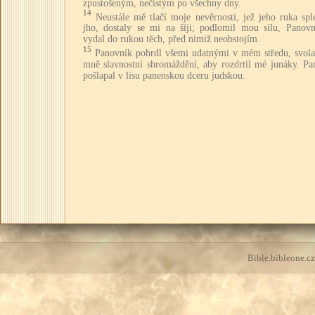
zpustošeným, nečistým po všechny dny.
14
Neustále mě tlačí moje nevěrnosti, jež jeho ruka spl
jho, dostaly se mi na šíji; podlomil mou sílu, Panov
vydal do rukou těch, před nimiž neobstojím.
15
Panovník pohrdl všemi udatnými v mém středu, svolal
mně slavnostní shromáždění, aby rozdrtil mé junáky. Pa
pošlapal v lisu panenskou dceru judskou.
Bible.bibleone.cz