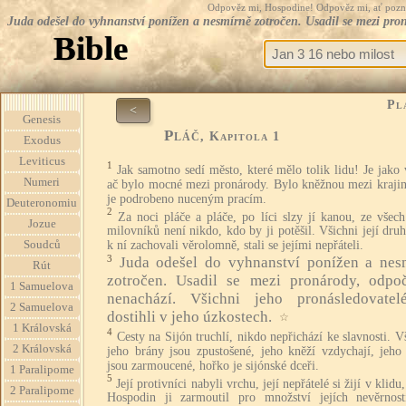
Odpověz mi, Hospodine! Odpověz mi, ať pozná te
Juda odešel do vyhnanství ponížen a nesmírně zotročen. Usadil se mezi pron
Bible
Pl
<
Genesis
Pláč
, Kapitola 1
Exodus
Leviticus
1
Jak samotno sedí město, které mělo tolik lidu! Je jako
Numeri
ač bylo mocné mezi pronárody. Bylo kněžnou mezi krajin
je podrobeno nuceným pracím.
Deuteronomiu
2
Za noci pláče a pláče, po líci slzy jí kanou, ze všech
Jozue
milovníků není nikdo, kdo by ji potěšil. Všichni její dru
Soudců
k ní zachovali věrolomně, stali se jejími nepřáteli.
3
Juda odešel do vyhnanství ponížen a nes
Rút
zotročen. Usadil se mezi pronárody, odpoč
1 Samuelova
nenachází. Všichni jeho pronásledovate
2 Samuelova
dostihli v jeho úzkostech.
☆
1 Královská
4
Cesty na Sijón truchlí, nikdo nepřichází ke slavnosti. 
2 Královská
jeho brány jsou zpustošené, jeho kněží vzdychají, jeho
jsou zarmoucené, hořko je sijónské dceři.
1 Paralipome
5
Její protivníci nabyli vrchu, její nepřátelé si žijí v klidu
2 Paralipome
Hospodin ji zarmoutil pro množství jejích nevěrností