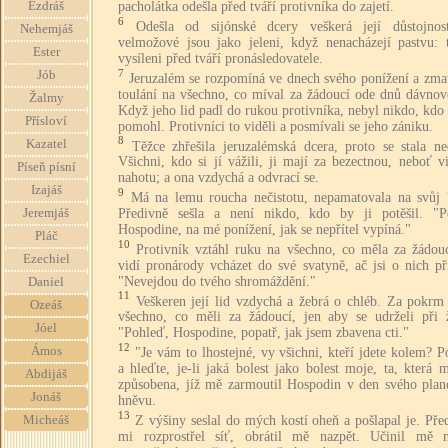
Ezdráš
pacholátka odešla před tváří protivníka do zajetí.
6
Odešla od sijónské dcery veškerá její důstojnost
Nehemjáš
velmožové jsou jako jeleni, když nenacházejí pastvu: 
Ester
vysíleni před tváří pronásledovatele.
7
Jób
Jeruzalém se rozpomíná ve dnech svého ponížení a zma
toulání na všechno, co míval za žádoucí ode dnů dávnov
Žalmy
Když jeho lid padl do rukou protivníka, nebyl nikdo, kd
Přísloví
pomohl. Protivníci to viděli a posmívali se jeho zániku.
8
Kazatel
Těžce zhřešila jeruzalémská dcera, proto se stala ne
Všichni, kdo si jí vážili, ji mají za bezectnou, neboť vi
Píseň písní
nahotu; a ona vzdychá a odvrací se.
Izajáš
9
Má na lemu roucha nečistotu, nepamatovala na svůj 
Předivně sešla a není nikdo, kdo by ji potěšil. "P
Jeremjáš
Hospodine, na mé ponížení, jak se nepřítel vypíná."
Pláč
10
Protivník vztáhl ruku na všechno, co měla za žádouc
Ezechiel
vidí pronárody vcházet do své svatyně, ač jsi o nich př
"Nevejdou do tvého shromáždění."
Daniel
11
Veškeren její lid vzdychá a žebrá o chléb. Za pokrm 
Ozeáš
všechno, co měli za žádoucí, jen aby se udrželi při ž
Jóel
"Pohleď, Hospodine, popatř, jak jsem zbavena cti."
12
Ámos
"Je vám to lhostejné, vy všichni, kteří jdete kolem? P
a hleďte, je-li jaká bolest jako bolest moje, ta, která 
Abdijáš
způsobena, jíž mě zarmoutil Hospodin v den svého plan
Jonáš
hněvu.
13
Z výšiny seslal do mých kostí oheň a pošlapal je. Př
Micheáš
mi rozprostřel síť, obrátil mě nazpět. Učinil mě 