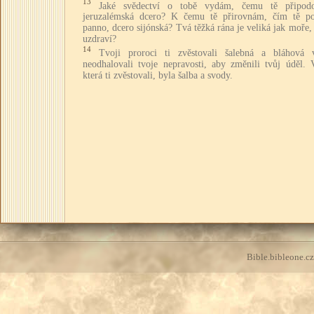
13
Jaké svědectví o tobě vydám, čemu tě připod
jeruzalémská dcero? K čemu tě přirovnám, čím tě po
panno, dcero sijónská? Tvá těžká rána je veliká jak moře,
uzdraví?
14
Tvoji proroci ti zvěstovali šalebná a bláhová v
neodhalovali tvoje nepravosti, aby změnili tvůj úděl. V
která ti zvěstovali, byla šalba a svody.
Bible.bibleone.cz