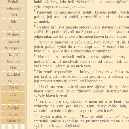
Ezdráš
hubil všechny, kdo byli žádoucí oku; ve stanu sijónské
vylil svoje rozhořčení jako oheň.
Nehemjáš
5
Panovník byl jako nepřítel, pohltil Izraele; pohltil všech
Ester
paláce, její pevnosti zničil, rozmnožil v dceři judské s
zármutek.
Jób
6
Násilně strhl své zahradě oplocení, své slavnostní shro
Žalmy
zničil. Hospodin přivedl na Sijónu v zapomnění slavnost
Přísloví
odpočinku, zavrhl ve svém hrozném hněvu krále i kněze.
7
Kazatel
Panovník zanevřel na svůj oltář, svou svatyni zrušil,
jejích paláců vydal do rukou nepřítele. V domě Hospo
Píseň písní
bylo hluku jako v den slavnostního shromáždění.
Izajáš
8
Hospodin se rozhodl zničit hradby sijónské dcery. 
měřící šňůru, už neodvrátí svou ruku od ničení. Tak zar
Jeremjáš
val i hradbu, rázem je po nich veta.
Pláč
9
Do země se ponořily její brány, její závory zničil a rozt
Ezechiel
její král a velmožové jsou mezi pronárody a zákona nen
její proroci nemívají vidění od Hospodina.
Daniel
10
Usedli na zem a ztichli starcové sijónské dcery, házel
Ozeáš
hlavu prach, oděli se do žíněných suknic. Jeruzalémské
Jóel
svěsily hlavu k zemi.
11
Ámos
Zrak mi pro slzy slábne, v mém nitru to bouří, já
vyhřezla na zem pro těžkou ránu dcery mého lidu,
Abdijáš
zkomírá pachole a kojenec na prostranstvích města.
Jonáš
12
Svých matek se ptají: "Kde je obilí a víno?" kdy
smrtelně raněný zkomírají na prostranstvích města a na
Micheáš
svých matek vypouštějí duši.