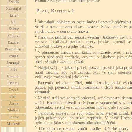
Hluboce vzdychám a mé srdce je choré."
Ezdráš
Nehemjáš
Pláč
, Kapitola 2
Ester
1
Jak zahalil oblakem ve svém hněvu Panovník sijónskou 
Jób
Srazil z nebe na zem okrasu Izraele. Nebyl pamětliv p
Žalmy
svých nohou v den svého hněvu.
Přísloví
2
Panovník pohltil bez soucitu všechny Jákobovy nivy, r
ve své prchlivosti pevnosti dcery judské, srovnal se
Kazatel
znesvětil království a jeho velmože.
Píseň písní
3
V planoucím hněvu srazil každý roh Izraele, svou pravic
Izajáš
nazpět před tváří nepřítele, vzplanul v Jákobovi jako pláp
oheň, sžírající všechno vůkol.
Jeremjáš
4
Napjal svůj luk jako nepřítel, pozvedl pravici jako prot
Pláč
hubil všechny, kdo byli žádoucí oku; ve stanu sijónské
Ezechiel
vylil svoje rozhořčení jako oheň.
5
Panovník byl jako nepřítel, pohltil Izraele; pohltil všech
Daniel
paláce, její pevnosti zničil, rozmnožil v dceři judské s
Ozeáš
zármutek.
Jóel
6
Násilně strhl své zahradě oplocení, své slavnostní shro
zničil. Hospodin přivedl na Sijónu v zapomnění slavnost
Ámos
odpočinku, zavrhl ve svém hrozném hněvu krále i kněze.
Abdijáš
7
Panovník zanevřel na svůj oltář, svou svatyni zrušil,
Jonáš
jejích paláců vydal do rukou nepřítele. V domě Hospo
bylo hluku jako v den slavnostního shromáždění.
Micheáš
8
Hospodin se rozhodl zničit hradby sijónské dcery. 