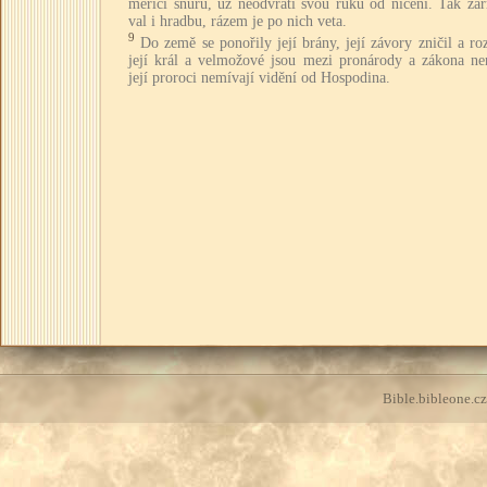
měřící šňůru, už neodvrátí svou ruku od ničení. Tak zar
val i hradbu, rázem je po nich veta.
9
Do země se ponořily její brány, její závory zničil a rozt
její král a velmožové jsou mezi pronárody a zákona nen
její proroci nemívají vidění od Hospodina.
Bible.bibleone.cz