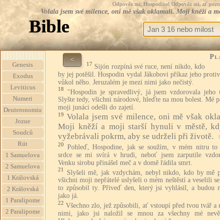
Odpověz mi, Hospodine! Odpověz mi, ať pozná te
Volala jsem své milence, oni mě však oklamali. Moji kněží a moji
Bible
Pl
<
17
Genesis
Sijón rozpíná své ruce, není nikdo, kdo
by jej potěšil. Hospodin vydal Jákobovi příkaz jeho prot
Exodus
vůkol něho. Jeruzalém je mezi nimi jako nečistý.
Leviticus
18
"Hospodin je spravedlivý, já jsem vzdorovala jeho 
Numeri
Slyšte tedy, všichni národové, hleďte na mou bolest. Mé 
moji junáci odešli do zajetí.
Deuteronomiu
19
Volala jsem své milence, oni mě však okla
Jozue
Moji kněží a moji starší hynuli v městě, kd
Soudců
vyžebrávali pokrm, aby se udrželi při životě.
Rút
20
Pohleď, Hospodine, jak se soužím, v mém nitru to 
srdce se mi svírá v hrudi, neboť jsem zarputile vzdor
1 Samuelova
Venku sirobu přinášel meč a v domě řádila smrt.
2 Samuelova
21
Slyšeli mě, jak vzdychám, nebyl nikdo, kdo by mě po
1 Královská
všichni moji nepřátelé uslyšeli o mém neštěstí a veselili se,
to způsobil ty. Přiveď den, který jsi vyhlásil, a budou
2 Královská
jako já.
1 Paralipome
22
Všechno zlo, jež způsobili, ať vstoupí před tvou tvář a 
2 Paralipome
nimi, jako jsi naložil se mnou za všechny mé nevěr