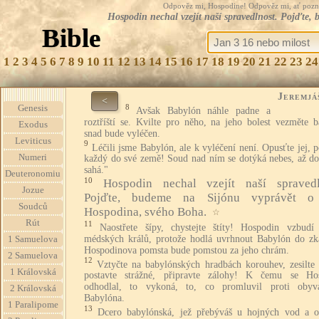
Odpověz mi, Hospodine! Odpověz mi, ať pozná te
Hospodin nechal vzejít naší spravedlnost. Pojďte,
Bible
1
2
3
4
5
6
7
8
9
10
11
12
13
14
15
16
17
18
19
20
21
22
23
24
Jeremjá
<
8
Genesis
Avšak Babylón náhle padne a
roztříští se. Kvilte pro něho, na jeho bolest vezměte b
Exodus
snad bude vyléčen.
Leviticus
9
Léčili jsme Babylón, ale k vyléčení není. Opusťte jej,
Numeri
každý do své země! Soud nad ním se dotýká nebes, až do
sahá."
Deuteronomiu
10
Hospodin nechal vzejít naší spravedl
Jozue
Pojďte, budeme na Sijónu vyprávět o 
Soudců
Hospodina, svého Boha.
☆
Rút
11
Naostřete šípy, chystejte štíty! Hospodin vzbudí
médských králů, protože hodlá uvrhnout Babylón do zk
1 Samuelova
Hospodinova pomsta bude pomstou za jeho chrám.
2 Samuelova
12
Vztyčte na babylónských hradbách korouhev, zesilte 
1 Královská
postavte strážné, připravte zálohy! K čemu se Ho
odhodlal, to vykoná, to, co promluvil proti obyv
2 Královská
Babylóna.
1 Paralipome
13
Dcero babylónská, jež přebýváš u hojných vod a o