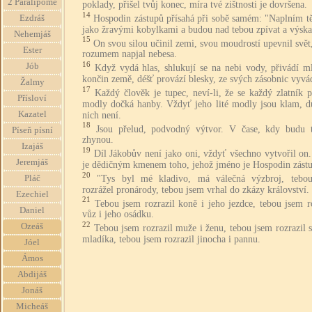
2 Paralipome
poklady, přišel tvůj konec, míra tvé zištnosti je dovršena.
14
Hospodin zástupů přísahá při sobě samém: "Naplním tě
Ezdráš
jako žravými kobylkami a budou nad tebou zpívat a výska
Nehemjáš
15
On svou silou učinil zemi, svou moudrostí upevnil svě
Ester
rozumem napjal nebesa.
16
Jób
Když vydá hlas, shlukují se na nebi vody, přivádí m
končin země, déšť provází blesky, ze svých zásobnic vyvád
Žalmy
17
Každý člověk je tupec, neví-li, že se každý zlatník 
Přísloví
modly dočká hanby. Vždyť jeho lité modly jsou klam, d
Kazatel
nich není.
18
Jsou přelud, podvodný výtvor. V čase, kdy budu tr
Píseň písní
zhynou.
Izajáš
19
Díl Jákobův není jako oni, vždyť všechno vytvořil on.
Jeremjáš
je dědičným kmenem toho, jehož jméno je Hospodin zást
20
"Tys byl mé kladivo, má válečná výzbroj, tebo
Pláč
rozrážel pronárody, tebou jsem vrhal do zkázy království.
Ezechiel
21
Tebou jsem rozrazil koně i jeho jezdce, tebou jsem r
Daniel
vůz i jeho osádku.
22
Ozeáš
Tebou jsem rozrazil muže i ženu, tebou jsem rozrazil s
mladíka, tebou jsem rozrazil jinocha i pannu.
Jóel
Ámos
Abdijáš
Jonáš
Micheáš