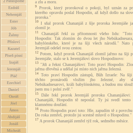
2 Paralipome
a zlu a moru.
9
Prorok, který prorokoval o pokoji, byl uznán za pr
Ezdráš
kterého opravdu poslal Hospodin, až když došlo na slov
Nehemjáš
proroka."
Ester
10
I sňal prorok Chananjáš z šíje proroka Jeremjáše j
zlomil je.
Jób
11
Chananjáš řekl za přítomnosti všeho lidu: "Toto
Žalmy
Hospodin: Tak zlomím do dvou let jho Nebúkadnesara,
Přísloví
babylónského, které je na šíji všech národů." Nato 
Jeremjáš odešel svou cestou.
Kazatel
12
Potom, když prorok Chananjáš zlomil jařmo na šíji p
Píseň písní
Jeremjáše, stalo se k Jeremjášovi slovo Hospodinovo:
Izajáš
13
"Jdi a řekni Chananjášovi: Toto praví Hospodin: Zlo
jařma dřevěná a udělal jsi místo nich jařma železná.
Jeremjáš
14
Toto praví Hospodin zástupů, Bůh Izraele: Na šíji
Pláč
těchto pronárodů vložím jho železné, aby slo
Ezechiel
Nebúkadnesarovi, králi babylónskému, a budou mu slouži
jsem mu i polní zvěř."
Daniel
15
Dále řekl prorok Jeremjáš proroku Chananjášovi: 
Ozeáš
Chananjáši, Hospodin tě neposlal. Ty jsi svedl tento 
Jóel
klamnému doufání.
16
Ámos
Proto Hospodin praví toto: Hle, zapudím tě z povrchu
Do roka zemřeš, protože jsi scestně mluvil o Hospodinu."
Abdijáš
17
A prorok Chananjáš zemřel týž rok, sedmého měsíce.
Jonáš
Micheáš