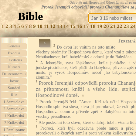
Odpověz mi, Hospodine! Odpověz mi, ať pozná te
Prorok Jeremjáš odpověděl proroku Chananjášovi za p
Bible
1
2
3
4
5
6
7
8
9
10
11
12
13
14
15
16
17
18
19
20
21
22
23
24
Jeremjá
<
3
Genesis
Do dvou let vrátím na toto místo
všechny předměty Hospodinova domu, které vzal z tohoto
Exodus
Nebúkadnesar, král babylónský a odnesl je do Babylóna.
Leviticus
4
A Jekonjáše, syna Jójakímova, krále judského, i v
Numeri
judské přesídlence, kteří přišli do Babylóna, přivedu zpět 
místo, je výrok Hospodinův, neboť jho babylónského
Deuteronomiu
zlomím."
Jozue
5
Prorok Jeremjáš odpověděl proroku Chananj
Soudců
za přítomnosti kněží a všeho lidu, stojíc
Hospodinově domě.
Rút
☆
6
Prorok Jeremjáš řekl: "Amen. Kéž tak učiní Hospodi
1 Samuelova
Hospodin splní tvá slova, která jsi prorokoval, že vrátí p
2 Samuelova
Hospodinova domu a přivede zpět z Babylóna na toto
1 Královská
všechny přesídlence.
7
Ale poslechni toto slovo, které ohlašuji tobě i všemu lid
2 Královská
8
Proroci, kteří byli odedávna přede mnou a před 
1 Paralipome
prorokovali o četných zemí a proti velkým královstvím o