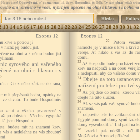
Hospodine! Odpověz mi, ať pozná tento lid, že ty, Hospodine, jsi Bůh. Ty sám obrať jejich srdce
yrového ani vařeného ve vodě, nýbrž jen upečené na ohni s hlavou i s nohama
Hledat
Fulltex
2
13
14
15
16
17
18
19
20
21
22
23
24
25
26
27
28
29
30
31
32
Exodus 12
Exodus 12
22
u krve a potřou jí
Potom vezmě
v nichž jej budou jíst.
namočte jej v misce s krví a krví 
veřeje. Ať nikdo z vás až do rá
ečené na ohni a k němu budou jíst
domu.
ylinami.
23
Až Hospodin bude procházet zemí
 nic syrového ani vařeného
krev na nadpraží a na obou veřejí
ečené na ohni s hlavou i s
a nedopustí, aby do vašeho domu ve
☆
24
Dbejte na toto ustanoven
rána. Co z něho zůstane do rána,
nařízení pro tebe i pro tvé s
25
Až přijdete do země, kterou vá
ete mít přepásaná bedra, opánky na
dbejte na tuto službu.
ej ve chvatu. To bude Hospodinův
26
Až se vás pak vaši synové budou
znamená,
ou zemí a všecko prvorozené v
27
odpovíte: »Je to velikonoční 
í až po dobytek. Všechna egyptská
Egyptě pominul domy synů Izraele
. Já jsem Hospodin.
domy vysvobodil.«" Lid padl na kol
te, budete mít na znamení krev.
28
Izraelci pak odešli a učini
u vás a nedolehne na vás zhoubný
Mojžíšovi a Áronovi přikázal.
emi.