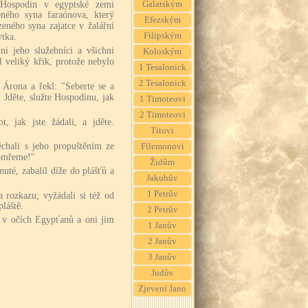
 Hospodin v egyptské zemi
Galatským
ného syna faraónova, který
Efezským
zeného syna zajatce v žalářní
Filipským
ytka.
ni jeho služebníci a všichni
Koloským
 veliký křik, protože nebylo
1 Tesalonick
2 Tesalonick
 Árona a řekl: "Seberte se a
. Jděte, služte Hospodinu, jak
1 Timoteovi
2 Timoteovi
, jak jste žádali, a jděte.
Titovi
ěchali s jeho propuštěním ze
Filemonovi
pomřeme!"
Židům
nuté, zabalil díže do plášťů a
Jakubův
1 Petrův
a rozkazu; vyžádali si též od
pláště.
2 Petrův
ň v očích Egypťanů a oni jim
1 Janův
2 Janův
3 Janův
Judův
Zjevení Jano