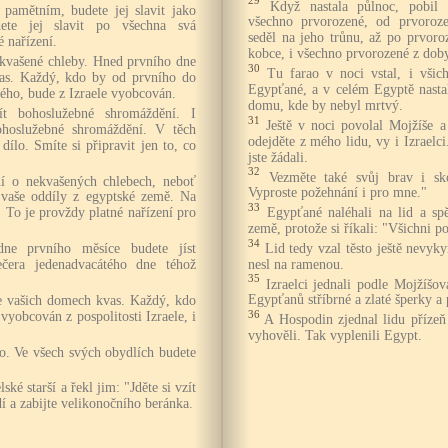
29
Když nastala půlnoc, pobil
amětním, budete jej slavit jako
všechno prvorozené, od prvoroze
ete jej slavit po všechna svá
seděl na jeho trůnu, až po prvoro
é nařízení.
kobce, i všechno prvorozené z dob
ekvašené chleby. Hned prvního dne
30
Tu farao v noci vstal, i všich
vas. Každý, kdo by od prvního do
Egypťané, a v celém Egyptě nastal
ého, bude z Izraele vyobcován.
domu, kde by nebyl mrtvý.
t bohoslužebné shromáždění. I
31
Ještě v noci povolal Mojžíše a
hoslužebné shromáždění. V těch
odejděte z mého lidu, vy i Izraelci
ílo. Smíte si připravit jen to, co
jste žádali.
32
Vezměte také svůj brav i skot
ní o nekvašených chlebech, neboť
Vyproste požehnání i pro mne."
 vaše oddíly z egyptské země. Na
33
Egypťané naléhali na lid a sp
. To je provždy platné nařízení pro
země, protože si říkali: "Všichni 
34
Lid tedy vzal těsto ještě nevyky
dne prvního měsíce budete jíst
nesl na ramenou.
čera jedenadvacátého dne téhož
35
Izraelci jednali podle Mojžíšov
Egypťanů stříbrné a zlaté šperky a 
e vašich domech kvas. Každý, kdo
36
vyobcován z pospolitosti Izraele, i
A Hospodin zjednal lidu příze
vyhověli. Tak vyplenili Egypt.
ho. Ve všech svých obydlích budete
ské starší a řekl jim: "Jděte si vzít
dí a zabijte velikonočního beránka.