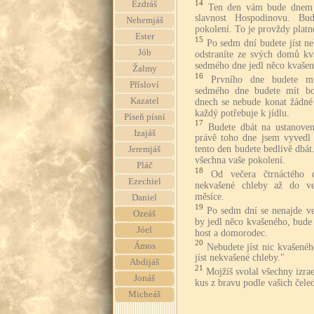
14
Ezdráš
Ten den vám bude dnem p
slavnost Hospodinovu. Bud
Nehemjáš
pokolení. To je provždy platn
Ester
15
Po sedm dní budete jíst n
Jób
odstraníte ze svých domů k
sedmého dne jedl něco kvašen
Žalmy
16
Prvního dne budete mí
Přísloví
sedmého dne budete mít bo
Kazatel
dnech se nebude konat žádné d
každý potřebuje k jídlu.
Píseň písní
17
Budete dbát na ustanove
Izajáš
právě toho dne jsem vyvedl
tento den budete bedlivě dbát
Jeremjáš
všechna vaše pokolení.
Pláč
18
Od večera čtrnáctého 
Ezechiel
nekvašené chleby až do ve
měsíce.
Daniel
19
Po sedm dní se nenajde v
Ozeáš
by jedl něco kvašeného, bude 
Jóel
host a domorodec.
20
Ámos
Nebudete jíst nic kvašené
jíst nekvašené chleby."
Abdijáš
21
Mojžíš svolal všechny izrael
Jonáš
kus z bravu podle vašich čele
Micheáš