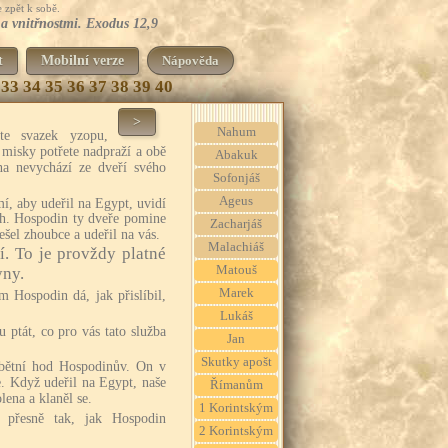
 zpět k sobě.
 a vnitřnostmi. Exodus 12,9
t
Mobilní verze
Nápověda
33
34
35
36
37
38
39
40
>
Nahum
te svazek yzopu,
z misky potřete nadpraží a obě
Abakuk
na nevychází ze dveří svého
Sofonjáš
Ageus
, aby udeřil na Egypt, uvidí
ch. Hospodin ty dveře pomine
Zacharjáš
šel zhoubce a udeřil na vás.
Malachiáš
í. To je provždy platné
Matouš
yny.
Marek
m Hospodin dá, jak přislíbil,
Lukáš
 ptát, co pro vás tato služba
Jan
Skutky apošt
obětní hod Hospodinův. On v
. Když udeřil na Egypt, naše
Římanům
ena a klaněl se.
1 Korintským
li přesně tak, jak Hospodin
2 Korintským