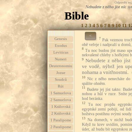
Odpověz mi, 
Nebudete z něho jíst nic s
Bible
1
2
3
4
5
6
7
8
9
10
11
1
<
7
Genesis
Pak vezmou troch
obě veřeje i nadpraží u domů, 
Exodus
8
Tu noc budou jíst maso up
Leviticus
nekvašené chleby s hořkými b
Numeri
9
Nebudete z něho jíst
ve vodě, nýbrž jen up
Deuteronomiu
nohama a vnitřnostmi.
Jozue
10
Nic z něho nenecháte do 
Soudců
spálíte ohněm.
Rút
11
Budete jej jíst takto: Bud
1 Samuelova
nohou a hůl v ruce. Sníte j
hod beránka.
2 Samuelova
12
Tu noc projdu egyptsk
1 Královská
egyptské zemi pobiji, od lid
2 Královská
božstva postihnu svými soudy
13
Na domech, v nichž bude
1 Paralipome
Když tu krev uvidím, pomin
2 Paralipome
úder, až budu bít egyptskou z