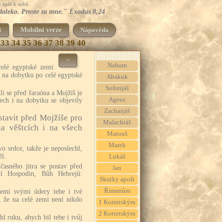
 zpět k sobě.
 daleko. Proste za mne." Exodus 8,24
t
Mobilní verze
Nápověda
33
34
35
36
37
38
39
40
>
Nahum
elé egyptské zemi
i na dobytku po celé egyptské
Abakuk
Sofonjáš
li se před faraóna a Mojžíš je
Ageus
ech i na dobytku se objevily
Zacharjáš
stavit před Mojžíše pro
Malachiáš
a věštcích i na všech
Matouš
Marek
o srdce, takže je neposlechl,
l.
Lukáš
časného jitra se postav před
Jan
ví Hospodin, Bůh Hebrejů:
Skutky apošt
Římanům
šemi svými údery tebe i tvé
l, že na celé zemi není nikdo
1 Korintským
2 Korintským
l ruku, abych bil tebe i tvůj