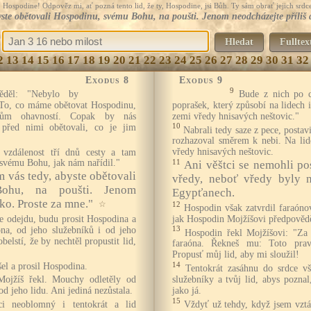
Hospodine! Odpověz mi, ať pozná tento lid, že ty, Hospodine, jsi Bůh. Ty sám obrať jejich srdce
yste obětovali Hospodinu, svému Bohu, na poušti. Jenom neodcházejte příliš
Hledat
Fulltex
2
13
14
15
16
17
18
19
20
21
22
23
24
25
26
27
28
29
30
31
32
Exodus 8
Exodus 9
9
ěděl: "Nebylo by
Bude z nich po c
. To, co máme obětovat Hospodinu,
poprašek, který způsobí na lidech 
ům ohavností. Copak by nás
zemi vředy hnisavých neštovic."
před nimi obětovali, co je jim
10
Nabrali tedy saze z pece, postavi
rozhazoval směrem k nebi. Na lid
vzdálenost tří dnů cesty a tam
vředy hnisavých neštovic.
svému Bohu, jak nám nařídil."
11
Ani věštci se nemohli po
m vás tedy, abyste obětovali
vředy, neboť vředy byly n
ohu, na poušti. Jenom
Egypťanech.
ko. Proste za mne."
☆
12
Hospodin však zatvrdil faraónov
be odejdu, budu prosit Hospodina a
jak Hospodin Mojžíšovi předpovědě
óna, od jeho služebníků i od jeho
13
Hospodin řekl Mojžíšovi: "Za 
belstí, že by nechtěl propustit lid,
faraóna. Řekneš mu: Toto pra
Propusť můj lid, aby mi sloužil!
el a prosil Hospodina.
14
Tentokrát zasáhnu do srdce v
Mojžíš řekl. Mouchy odletěly od
služebníky a tvůj lid, abys pozna
od jeho lidu. Ani jediná nezůstala.
jako já.
15
ci neoblomný i tentokrát a lid
Vždyť už tehdy, když jsem vztáh