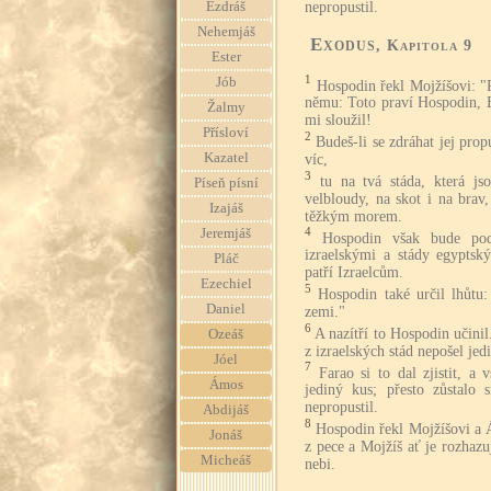
nepropustil.
Ezdráš
Nehemjáš
Exodus
, Kapitola 9
Ester
1
Jób
Hospodin řekl Mojžíšovi: "
němu: Toto praví Hospodin, 
Žalmy
mi sloužil!
Přísloví
2
Budeš-li se zdráhat jej propu
Kazatel
víc,
3
tu na tvá stáda, která js
Píseň písní
velbloudy, na skot i na bra
Izajáš
těžkým morem.
4
Jeremjáš
Hospodin však bude pod
izraelskými a stády egyptsk
Pláč
patří Izraelcům.
Ezechiel
5
Hospodin také určil lhůtu:
Daniel
zemi."
6
A nazítří to Hospodin učinil
Ozeáš
z izraelských stád nepošel jed
Jóel
7
Farao si to dal zjistit, a 
Ámos
jediný kus; přesto zůstalo
nepropustil.
Abdijáš
8
Hospodin řekl Mojžíšovi a Á
Jonáš
z pece a Mojžíš ať je rozhaz
Micheáš
nebi.