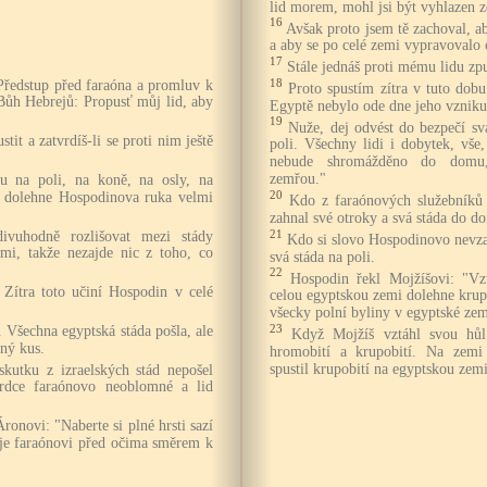
lid morem, mohl jsi být vyhlazen 
16
Avšak proto jsem tě zachoval, a
a aby se po celé zemi vypravoval
17
Stále jednáš proti mému lidu zpu
18
Předstup před faraóna a promluv k
Proto spustím zítra v tuto dobu
Bůh Hebrejů: Propusť můj lid, aby
Egyptě nebylo ode dne jeho vzniku
19
Nuže, dej odvést do bezpečí sv
stit a zatvrdíš-li se proti nim ještě
poli. Všechny lidi i dobytek, vše
nebude shromážděno do domu, 
zemřou."
ou na poli, na koně, na osly, na
20
v, dolehne Hospodinova ruka velmi
Kdo z faraónových služebníků 
zahnal své otroky a svá stáda do d
21
ivuhodně rozlišovat mezi stády
Kdo si slovo Hospodinovo nevzal
ými, takže nezajde nic z toho, co
svá stáda na poli.
22
Hospodin řekl Mojžíšovi: "Vz
 Zítra toto učiní Hospodin v celé
celou egyptskou zemi dolehne krupo
všecky polní byliny v egyptské zem
23
. Všechna egyptská stáda pošla, ale
Když Mojžíš vztáhl svou hůl
iný kus.
hromobití a krupobití. Na zemi
spustil krupobití na egyptskou zemi
vskutku z izraelských stád nepošel
 srdce faraónovo neoblomné a lid
ronovi: "Naberte si plné hrsti sazí
uje faraónovi před očima směrem k