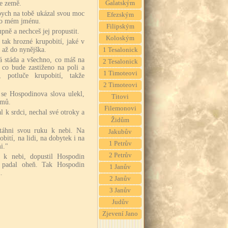
ze země.
Galatským
bych na tobě ukázal svou moc
Efezským
o o mém jménu.
Filipským
pně a nechceš jej propustit.
Koloským
 tak hrozné krupobití, jaké v
 až do nynějška.
1 Tesalonick
á stáda a všechno, co máš na
2 Tesalonick
, co bude zastiženo na poli a
1 Timoteovi
potluče krupobití, takže
2 Timoteovi
se Hospodinova slova ulekl,
Titovi
omů.
Filemonovi
 k srdci, nechal své otroky a
Židům
táhni svou ruku k nebi. Na
Jakubův
bití, na lidi, na dobytek i na
1 Petrův
i."
2 Petrův
 k nebi, dopustil Hospodin
 padal oheň. Tak Hospodin
1 Janův
.
2 Janův
3 Janův
Judův
Zjevení Jano