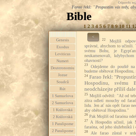
Odpověz mi, 
Farao řekl: "Propustím vás tedy, ab
Bible
1
2
3
4
5
6
7
8
9
10
11
1
<
22
Genesis
Mojžíš odpov
správné, abychom to učinili
Exodus
svému Bohu, je Egypťan
Leviticus
neukamenovali, kdybychom 
ohavností?
Numeri
23
Odejdeme do pouště na 
Deuteronomiu
budeme obětovat Hospodinu, 
Jozue
24
Farao řekl: "Propustí
Soudců
Hospodinu, svému B
neodcházejte příliš dale
Rút
25
Mojžíš odvětil: "Až od te
1 Samuelova
zítra odletí mouchy od fara
2 Samuelova
lidu. Jen ať nás opět farao neo
1 Královská
aby obětoval Hospodinu."
26
Pak Mojžíš od faraóna odeš
2 Královská
27
A Hospodin učinil, jak 
1 Paralipome
faraóna, od jeho služebníků i 
2 Paralipome
28
Ale farao zůstal v srd