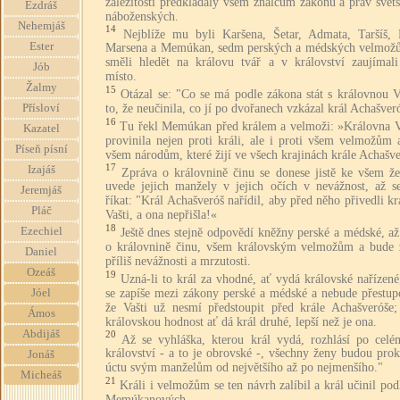
záležitosti předkládaly všem znalcům zákonů a práv svět
Ezdráš
náboženských.
Nehemjáš
14
Nejblíže mu byli Karšena, Šetar, Admata, Taršíš, 
Ester
Marsena a Memúkan, sedm perských a médských velmožů,
směli hledět na královu tvář a v království zaujímali
Jób
místo.
Žalmy
15
Otázal se: "Co se má podle zákona stát s královnou V
to, že neučinila, co jí po dvořanech vzkázal král Achašver
Přísloví
16
Tu řekl Memúkan před králem a velmoži: »Královna Va
Kazatel
provinila nejen proti králi, ale i proti všem velmožům 
Píseň písní
všem národům, které žijí ve všech krajinách krále Achašve
17
Izajáš
Zpráva o královnině činu se donese jistě ke všem ž
uvede jejich manžely v jejich očích v nevážnost, až s
Jeremjáš
říkat: "Král Achašveróš nařídil, aby před něho přivedli k
Pláč
Vašti, a ona nepřišla!«
18
Ezechiel
Ještě dnes stejně odpovědí kněžny perské a médské, až
o královnině činu, všem královským velmožům a bude 
Daniel
příliš nevážnosti a mrzutosti.
Ozeáš
19
Uzná-li to král za vhodné, ať vydá královské nařízené
se zapíše mezi zákony perské a médské a nebude přestup
Jóel
že Vašti už nesmí předstoupit před krále Achašveróše; 
Ámos
královskou hodnost ať dá král druhé, lepší než je ona.
Abdijáš
20
Až se vyhláška, kterou král vydá, rozhlásí po celé
království - a to je obrovské -, všechny ženy budou pro
Jonáš
úctu svým manželům od největšího až po nejmenšího."
Micheáš
21
Králi i velmožům se ten návrh zalíbil a král učinil pod
Memúkanových.