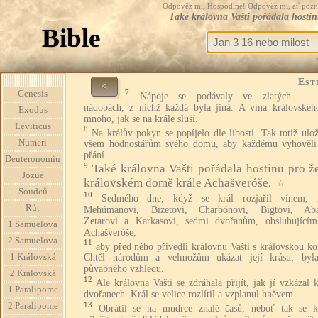
Odpověz mi, Hospodine! Odpověz mi, ať pozná te
Také královna Vašti pořádala hostin
Bible
Est
<
7
Genesis
Nápoje se podávaly ve zlatých
nádobách, z nichž každá byla jiná. A vína královskéh
Exodus
mnoho, jak se na krále sluší.
Leviticus
8
Na králův pokyn se popíjelo dle libosti. Tak totiž ulož
Numeri
všem hodnostářům svého domu, aby každému vyhověli
přání.
Deuteronomiu
9
Také královna Vašti pořádala hostinu pro ž
Jozue
královském domě krále Achašveróše.
☆
Soudců
10
Sedmého dne, když se král rozjařil vínem, n
Rút
Mehúmanovi, Bizetovi, Charbónovi, Bigtovi, Aba
Zetarovi a Karkasovi, sedmi dvořanům, obsluhujícím
1 Samuelova
Achašveróše,
2 Samuelova
11
aby před něho přivedli královnu Vašti s královskou k
1 Královská
Chtěl národům a velmožům ukázat její krásu; byla
půvabného vzhledu.
2 Královská
12
Ale královna Vašti se zdráhala přijít, jak jí vzkázal 
1 Paralipome
dvořanech. Král se velice rozlítil a vzplanul hněvem.
13
2 Paralipome
Obrátil se na mudrce znalé časů, neboť tak se k